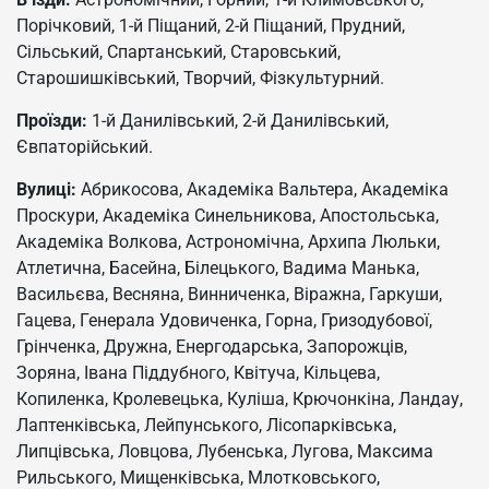
Порічковий, 1-й Піщаний, 2-й Піщаний, Прудний,
Сільський, Спартанський, Старовський,
Старошишківський, Творчий, Фізкультурний.
Проїзди:
1-й Данилівський, 2-й Данилівський,
Євпаторійський.
Вулиці:
Абрикосова, Академіка Вальтера, Академіка
Проскури, Академіка Синельникова, Апостольська,
Академіка Волкова, Астрономічна, Архипа Люльки,
Атлетична, Басейна, Білецького, Вадима Манька,
Васильєва, Весняна, Винниченка, Віражна, Гаркуши,
Гацева, Генерала Удовиченка, Горна, Гризодубової,
Грінченка, Дружна, Енергодарська, Запорожців,
Зоряна, Івана Піддубного, Квітуча, Кільцева,
Копиленка, Кролевецька, Куліша, Крючонкіна, Ландау,
Лаптенківська, Лейпунського, Лісопарківська,
Липцівська, Ловцова, Лубенська, Лугова, Максима
Рильського, Мищенківська, Млотковського,