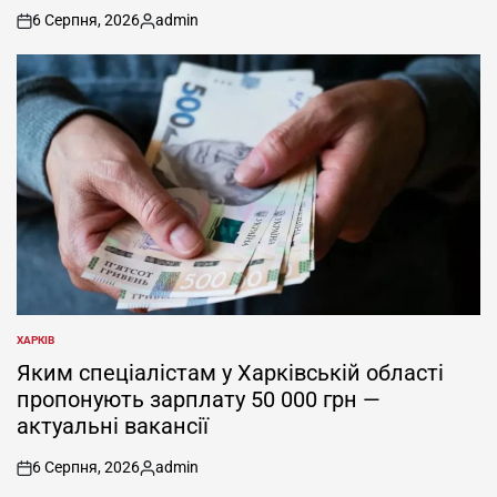
6 Серпня, 2026
admin
on
Опубліковано
ХАРКІВ
ОПУБЛІКУВАТИ
У
Яким спеціалістам у Харківській області
пропонують зарплату 50 000 грн —
актуальні вакансії
6 Серпня, 2026
admin
on
Опубліковано