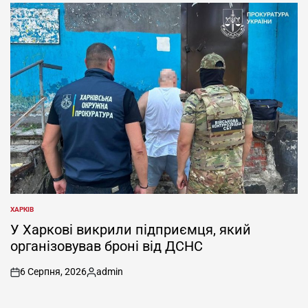
ХАРКІВ
ОПУБЛІКУВАТИ
У
У Харкові викрили підприємця, який
організовував броні від ДСНС
6 Серпня, 2026
admin
on
Опубліковано