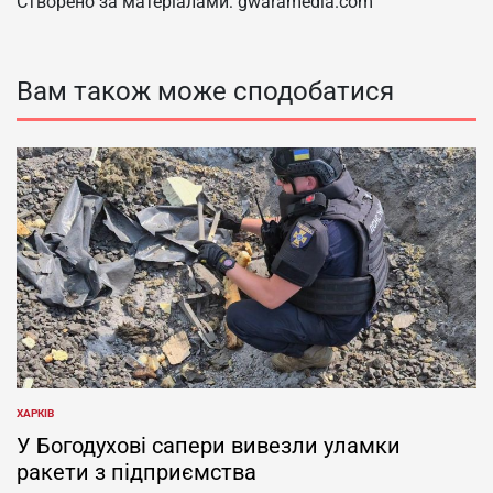
Створено за матеріалами: gwaramedia.com
Вам також може сподобатися
ХАРКІВ
ОПУБЛІКУВАТИ
У
У Богодухові сапери вивезли уламки
ракети з підприємства