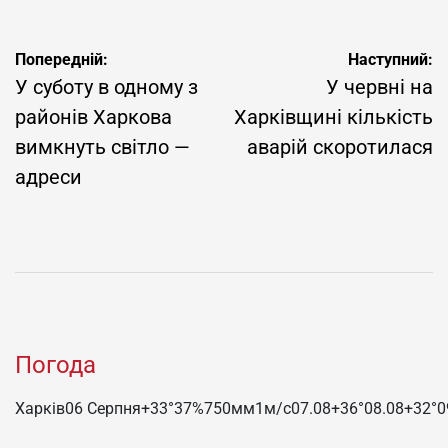
Навігація
Попередній:
Наступний:
записів
У суботу в одному з
У червні на
районів Харкова
Харківщині кількість
вимкнуть світло —
аварій скоротилася
адреси
Погода
Харків
06 Серпня
+33°
37
%
750
мм
1
м/c
07.08
+36°
08.08
+32°
0