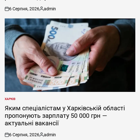
6 Серпня, 2026
admin
on
Опубліковано
ХАРКІВ
ОПУБЛІКУВАТИ
У
Яким спеціалістам у Харківській області
пропонують зарплату 50 000 грн —
актуальні вакансії
6 Серпня, 2026
admin
on
Опубліковано