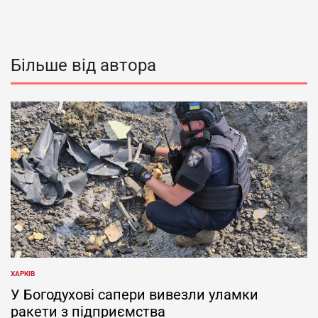
Більше від автора
ХАРКІВ
ОПУБЛІКУВАТИ
У
У Богодухові сапери вивезли уламки
ракети з підприємства