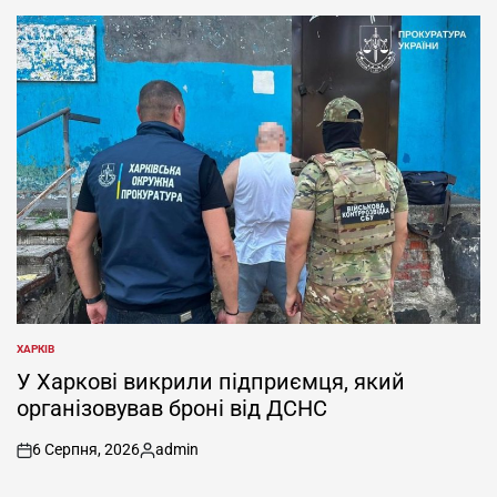
ХАРКІВ
ОПУБЛІКУВАТИ
У
У Харкові викрили підприємця, який
організовував броні від ДСНС
6 Серпня, 2026
admin
on
Опубліковано