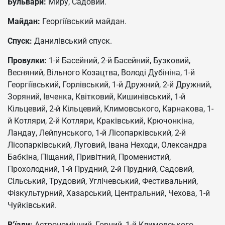
Бульвари:
Миру, Садовий.
Майдан:
Георгіївський майдан.
Спуск:
Данилівський спуск.
Провулки:
1-й Басейний, 2-й Басейний, Бузковий,
Весняний, Вільного Козацтва, Володі Дубініна, 1-й
Георгіївський, Горлівський, 1-й Дружний, 2-й Дружний,
Зоряний, Івченка, Квітковий, Кишинівський, 1-й
Кільцевий, 2-й Кільцевий, Климовського, Карнакова, 1-
й Котляри, 2-й Котляри, Краківський, Крючонкіна,
Ландау, Лейпунського, 1-й Лісопарківський, 2-й
Лісопарківський, Луговий, Івана Неходи, Олександра
Бабкіна, Піщаний, Привітний, Променистий,
Прохолодний, 1-й Прудний, 2-й Прудний, Садовий,
Сільський, Трудовий, Углічевський, Фестивальний,
Фізкультурний, Хазарський, Центральний, Чехова, 1-й
Чуйківський.
В’їзди:
Астрономічний, Горний, 1-й Климовського,