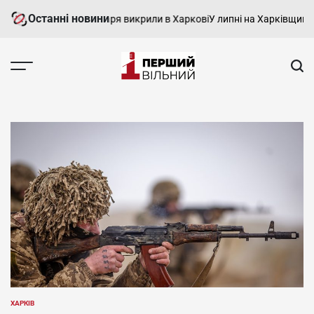
Перейти
Останні новини
Колишнього лікаря викрили в Харкові
У липні на Харківщині 
до
вмісту
Перший
Вільний
-
харківський,
новини
Харкова
та
області
ХАРКІВ
ОПУБЛІКУВАТИ