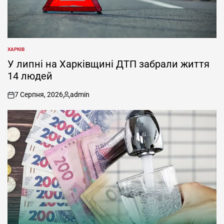
ХАРКІВ
ОПУБЛІКУВАТИ
У
У липні на Харківщині ДТП забрали життя
14 людей
7 Серпня, 2026
admin
on
Опубліковано