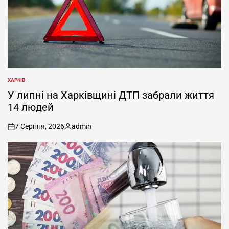
ХАРКІВ
ОПУБЛІКУВАТИ
У
У липні на Харківщині ДТП забрали життя
14 людей
7 Серпня, 2026
admin
on
Опубліковано