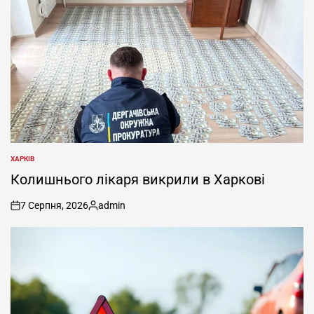
ХАРКІВ
ОПУБЛІКУВАТИ
У
Колишнього лікаря викрили в Харкові
7 Серпня, 2026
admin
on
Опубліковано