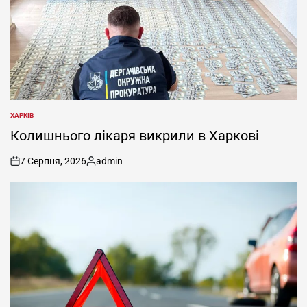
ХАРКІВ
ОПУБЛІКУВАТИ
У
Колишнього лікаря викрили в Харкові
7 Серпня, 2026
admin
on
Опубліковано