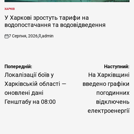
ХАРКІВ
ОПУБЛІКУВАТИ
У
У Харкові зростуть тарифи на
водопостачання та водовідведення
7 Серпня, 2026
admin
on
Опубліковано
Навігація
Попередній:
Наступний:
записів
Локалізації боїв у
На Харківщині
Харківській області —
введено графіки
оновлені дані
погодинних
Генштабу на 08:00
відключень
електроенергії