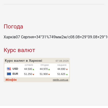
Погода
Харків
07 Серпня
+34°
31
%
749
мм
2
м/c
08.08
+29°
09.08
+29°
1
Курс валют