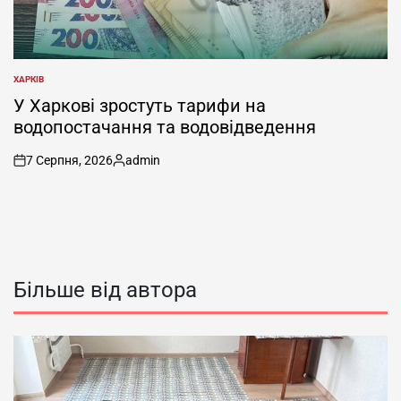
ХАРКІВ
ОПУБЛІКУВАТИ
У
У Харкові зростуть тарифи на
водопостачання та водовідведення
7 Серпня, 2026
admin
on
Опубліковано
Більше від автора