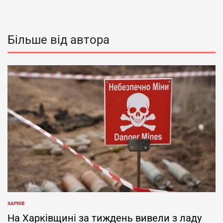
Більше від автора
ХАРКІВ
ОПУБЛІКУВАТИ
У
На Харківщині за тиждень вивели з ладу