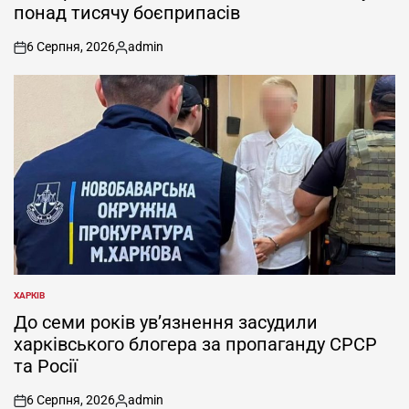
понад тисячу боєприпасів
6 Серпня, 2026
admin
on
Опубліковано
ХАРКІВ
ОПУБЛІКУВАТИ
У
До семи років ув’язнення засудили
харківського блогера за пропаганду СРСР
та Росії
6 Серпня, 2026
admin
on
Опубліковано