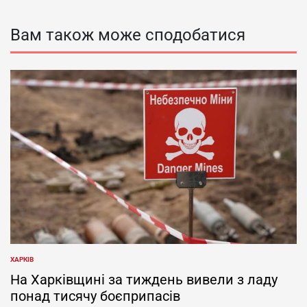
Вам також може сподобатися
ХАРКІВ
ОПУБЛІКУВАТИ
У
На Харківщині за тиждень вивели з ладу
понад тисячу боєприпасів