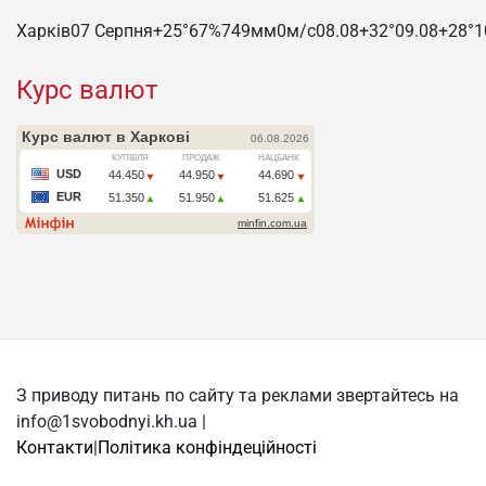
Харків
07 Серпня
+25°
67
%
749
мм
0
м/c
08.08
+32°
09.08
+28°
1
Курс валют
З приводу питань по сайту та реклами звертайтесь на
info@1svobodnyi.kh.ua |
Контакти
|
Політика конфіндеційності