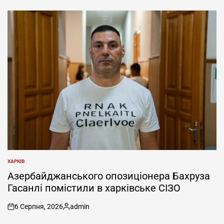
ХАРКІВ
ОПУБЛІКУВАТИ
У
Азербайджанського опозиціонера Бахруза
Гасанлі помістили в харківське СІЗО
6 Серпня, 2026
admin
on
Опубліковано