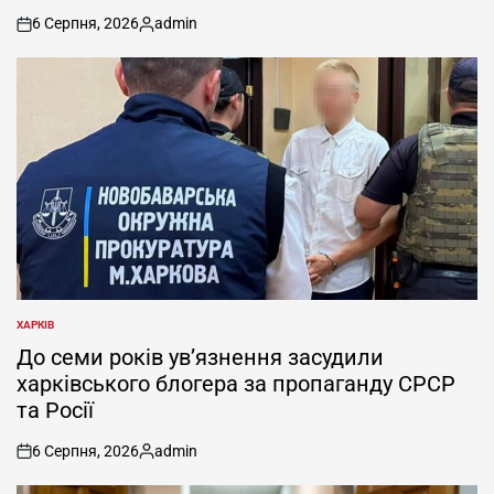
6 Серпня, 2026
admin
on
Опубліковано
ХАРКІВ
ОПУБЛІКУВАТИ
У
До семи років ув’язнення засудили
харківського блогера за пропаганду СРСР
та Росії
6 Серпня, 2026
admin
on
Опубліковано