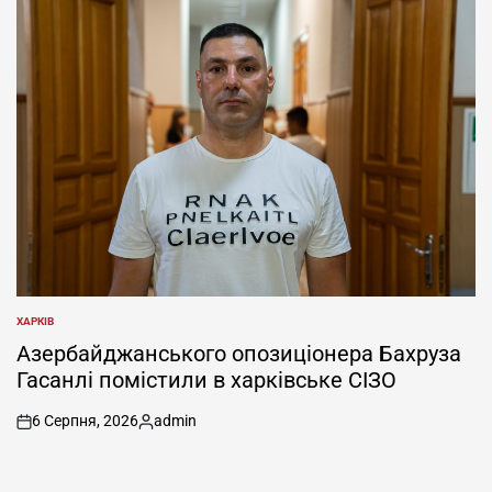
ХАРКІВ
ОПУБЛІКУВАТИ
У
Азербайджанського опозиціонера Бахруза
Гасанлі помістили в харківське СІЗО
6 Серпня, 2026
admin
on
Опубліковано