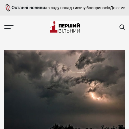
Перейти
Останні новини
 за тиждень вивели з ладу понад тисячу боєприпасів
До семи років 
до
вмісту
Перший
Вільний
-
харківський,
новини
Харкова
та
області