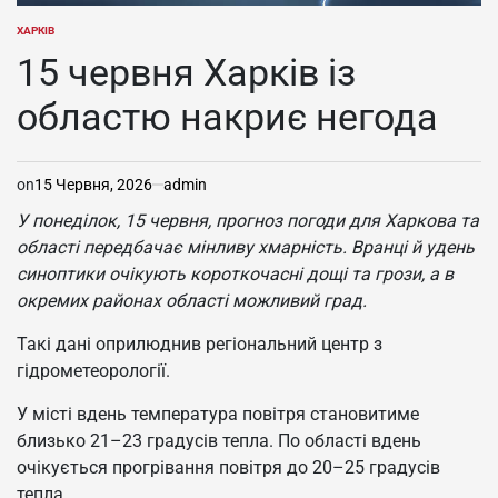
ХАРКІВ
ОПУБЛІКУВАТИ
У
15 червня Харків із
областю накриє негода
on
15 Червня, 2026
admin
У понеділок, 15 червня, прогноз погоди для Харкова та
області передбачає мінливу хмарність. Вранці й удень
синоптики очікують короткочасні дощі та грози, а в
окремих районах області можливий град.
Такі дані оприлюднив регіональний центр з
гідрометеорології.
У місті вдень температура повітря становитиме
близько 21–23 градусів тепла. По області вдень
очікується прогрівання повітря до 20–25 градусів
тепла.