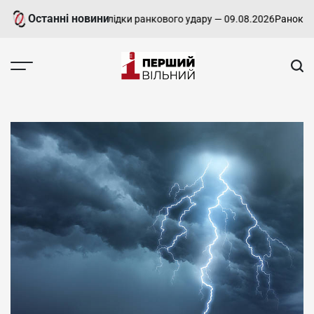
Перейти
Останні новини
ві ліквідовують наслідки ранкового удару — 09.08.2026
Ранок у Хар
до
вмісту
Перший
Вільний
-
харківський,
новини
Харкова
та
області