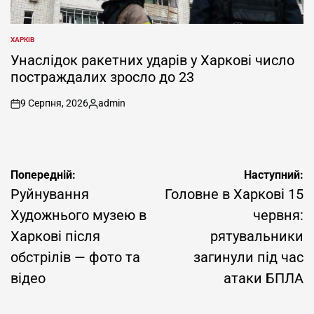
ХАРКІВ
ОПУБЛІКУВАТИ
У
Унаслідок ракетних ударів у Харкові число
постраждалих зросло до 23
9 Серпня, 2026
admin
on
Опубліковано
Навігація
Попередній:
Наступний:
записів
Руйнування
Головне в Харкові 15
Художнього музею в
червня:
Харкові після
рятувальники
обстрілів — фото та
загинули під час
відео
атаки БПЛА