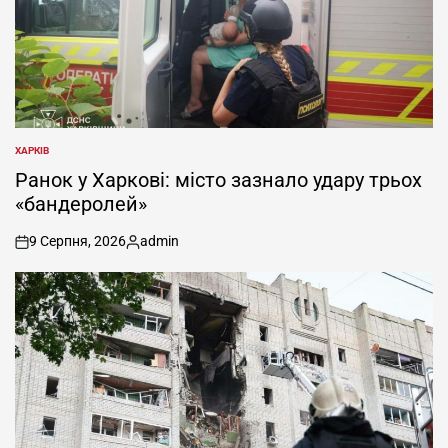
ХАРКІВ
ОПУБЛІКУВАТИ
У
Ранок у Харкові: місто зазнало удару трьох
«бандеролей»
9 Серпня, 2026
admin
on
Опубліковано