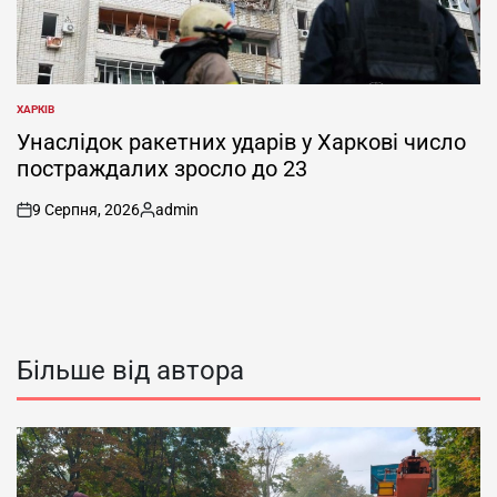
ХАРКІВ
ОПУБЛІКУВАТИ
У
Унаслідок ракетних ударів у Харкові число
постраждалих зросло до 23
9 Серпня, 2026
admin
on
Опубліковано
Більше від автора