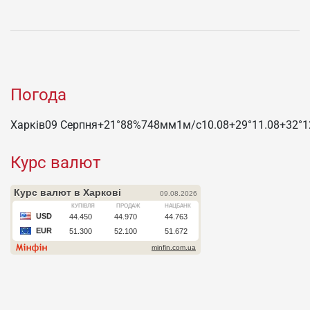
Погода
Харків
09 Серпня
+21°
88
%
748
мм
1
м/c
10.08
+29°
11.08
+32°
1
Курс валют