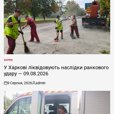
ХАРКІВ
ОПУБЛІКУВАТИ
У
У Харкові ліквідовують наслідки ранкового
удару — 09.08.2026
9 Серпня, 2026
admin
on
Опубліковано