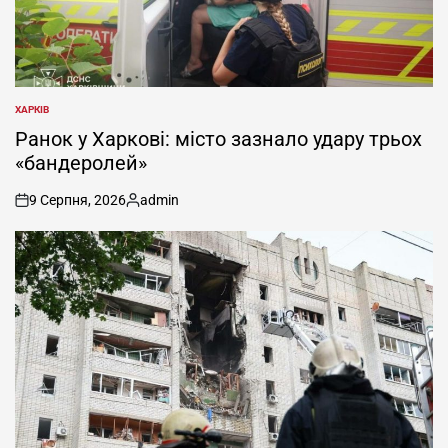
ХАРКІВ
ОПУБЛІКУВАТИ
У
Ранок у Харкові: місто зазнало удару трьох
«бандеролей»
9 Серпня, 2026
admin
on
Опубліковано