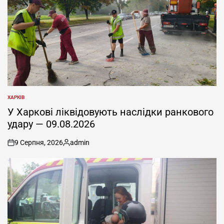
ХАРКІВ
ОПУБЛІКУВАТИ
У
У Харкові ліквідовують наслідки ранкового
удару — 09.08.2026
9 Серпня, 2026
admin
on
Опубліковано