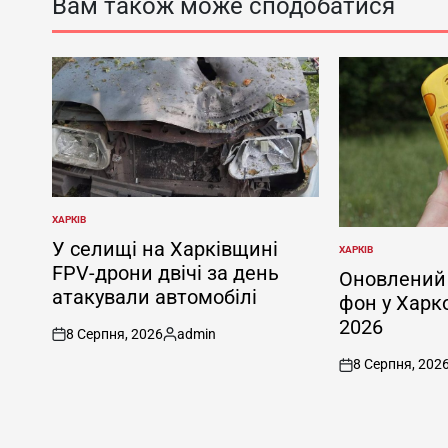
Вам також може сподобатися
ХАРКІВ
ОПУБЛІКУВАТИ
У
У селищі на Харківщині
ХАРКІВ
ОПУБЛІКУВАТИ
FPV-дрони двічі за день
У
Оновлений 
атакували автомобілі
фон у Харк
2026
8 Серпня, 2026
admin
on
Опубліковано
8 Серпня, 202
on