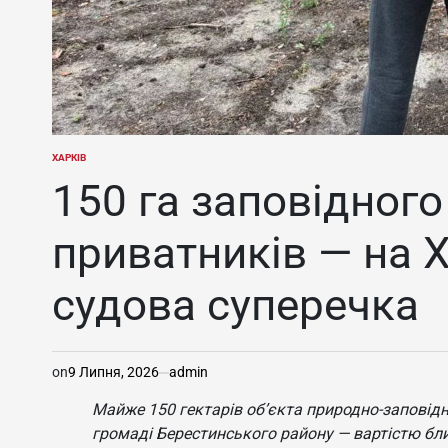
ХАРКІВ
ОПУБЛІКУВАТИ
У
150 га заповідног
приватників — на 
судова суперечка
on
9 Липня, 2026
admin
Майже 150 гектарів об’єкта природно-заповід
громаді Берестинського району — вартістю бли