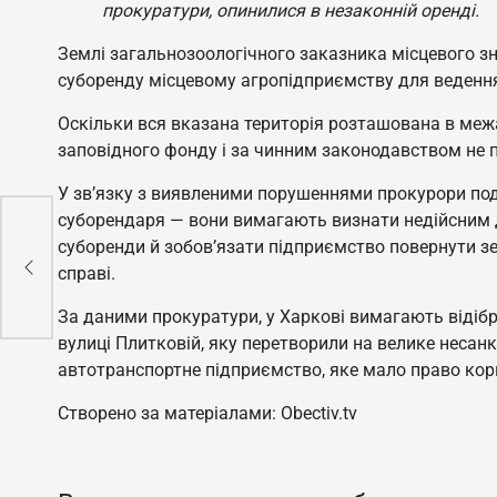
прокуратури, опинилися в незаконній оренді.
Землі загальнозоологічного заказника місцевого зн
суборенду місцевому агропідприємству для ведення
Оскільки вся вказана територія розташована в меж
заповідного фонду і за чинним законодавством не п
У зв’язку з виявленими порушеннями прокурори под
суборендаря — вони вимагають визнати недійсним 
на
суборенди й зобов’язати підприємство повернути з
справі.
За даними прокуратури, у Харкові вимагають відібр
вулиці Плитковій, яку перетворили на велике несанк
автотранспортне підприємство, яке мало право кори
Створено за матеріалами: Obectiv.tv