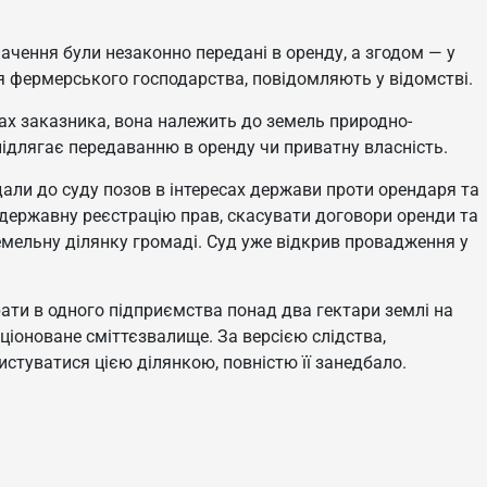
ачення були незаконно передані в оренду, а згодом — у
 фермерського господарства, повідомляють у відомстві.
ах заказника, вона належить до земель природно-
ідлягає передаванню в оренду чи приватну власність.
али до суду позов в інтересах держави проти орендаря та
державну реєстрацію прав, скасувати договори оренди та
емельну ділянку громаді. Суд уже відкрив провадження у
ати в одного підприємства понад два гектари землі на
ціоноване сміттєзвалище. За версією слідства,
стуватися цією ділянкою, повністю її занедбало.