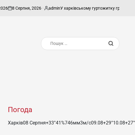
 Серпня, 2026
admin
У харківському гуртожитку група молодиків
Опубліковано
Пошук:
Погода
Харків
08 Серпня
+33°
41
%
746
мм
3
м/c
09.08
+29°
10.08
+27°