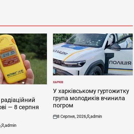
ХАРКІВ
ОПУБЛІКУВАТИ
У
У харківському гуртожитку
група молодиків вчинила
радіаційний
погром
ові — 8 серпня
8 Серпня, 2026
admin
on
Опубліковано
6
admin
Опубліковано