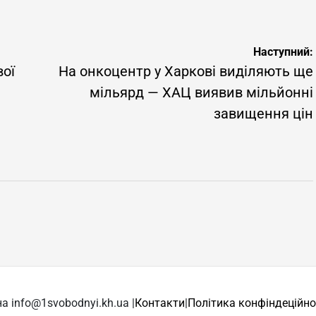
Наступний:
вої
На онкоцентр у Харкові виділяють ще
мільярд — ХАЦ виявив мільйонні
завищення цін
а info@1svobodnyi.kh.ua |
Контакти
|
Політика конфіндеційно