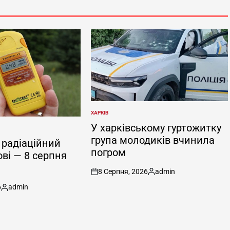
ХАРКІВ
ОПУБЛІКУВАТИ
У
У харківському гуртожитку
група молодиків вчинила
радіаційний
погром
ові — 8 серпня
8 Серпня, 2026
admin
on
Опубліковано
6
admin
Опубліковано