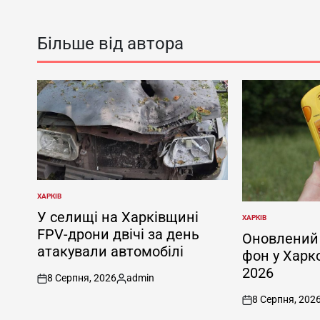
Більше від автора
ХАРКІВ
ОПУБЛІКУВАТИ
У
У селищі на Харківщині
ХАРКІВ
ОПУБЛІКУВАТИ
FPV-дрони двічі за день
У
Оновлений 
атакували автомобілі
фон у Харк
2026
8 Серпня, 2026
admin
on
Опубліковано
8 Серпня, 202
on