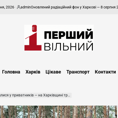
6
admin
8
Оновлений радіаційний фон у Харкові — 8 серпня 2026
Опубліковано
on
Перший
Вільний
-
Головна
Харків
Цікаве
Транспорт
Контакти
харківський,
новини
Харкова
та
иватників — на Харківщині триває судова суперечка
області