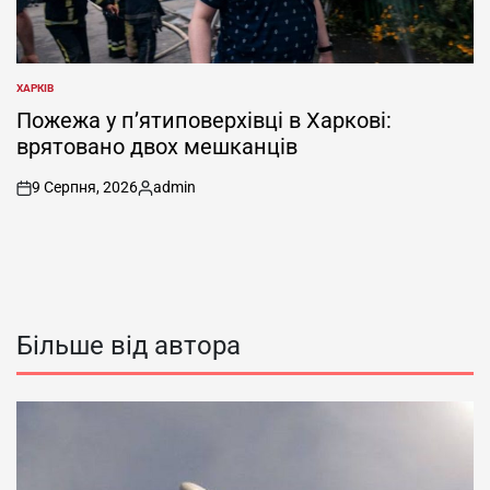
ХАРКІВ
ОПУБЛІКУВАТИ
У
Пожежа у п’ятиповерхівці в Харкові:
врятовано двох мешканців
9 Серпня, 2026
admin
on
Опубліковано
Більше від автора