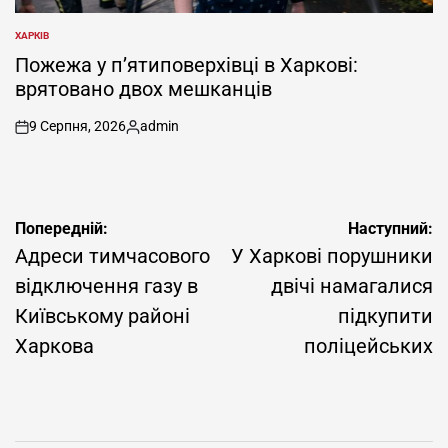
ХАРКІВ
ОПУБЛІКУВАТИ
У
Пожежа у п’ятиповерхівці в Харкові:
врятовано двох мешканців
9 Серпня, 2026
admin
on
Опубліковано
Навігація
Попередній:
Наступний:
записів
Адреси тимчасового
У Харкові порушники
відключення газу в
двічі намагалися
Київському районі
підкупити
Харкова
поліцейських