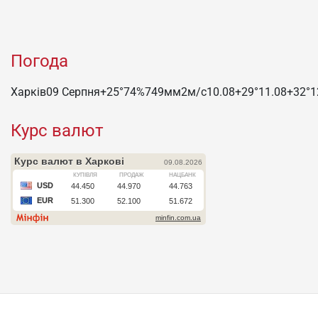
Погода
Харків
09 Серпня
+25°
74
%
749
мм
2
м/c
10.08
+29°
11.08
+32°
1
Курс валют