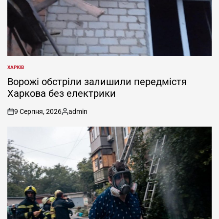
ХАРКІВ
ОПУБЛІКУВАТИ
У
Ворожі обстріли залишили передмістя
Харкова без електрики
9 Серпня, 2026
admin
on
Опубліковано