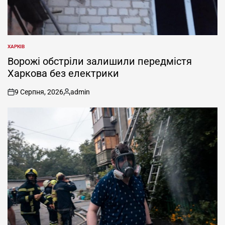
ХАРКІВ
ОПУБЛІКУВАТИ
У
Ворожі обстріли залишили передмістя
Харкова без електрики
9 Серпня, 2026
admin
on
Опубліковано