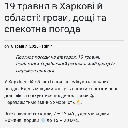
У
19 травня в Харкові й
області: грози, дощі та
спекотна погода
on
18 Травня, 2026
admin
Прогноз погоди на вівторок, 19 травня,
повідомив
Харківський регіональний центр із
гідрометеорології.
У Харківській області вночі не очікують значних
опадів. Вдень місцями можуть пройти короткочасні
дощі 🌧 та очікуються поодинокі грози ⛈.
Переважатиме змінна хмарність
.
Вітер північно-східний, 7 – 12 м/с; удень місцями
можливі пориви
до 15 – 20 м/с.