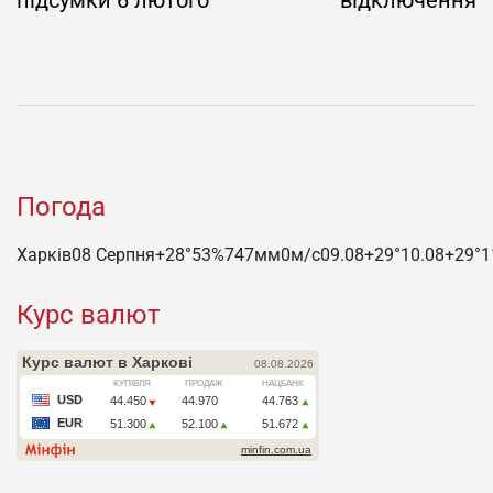
Погода
Харків
08 Серпня
+28°
53
%
747
мм
0
м/c
09.08
+29°
10.08
+29°
1
Курс валют