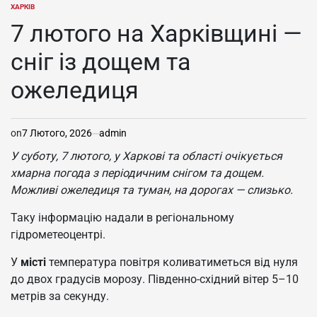
ХАРКІВ
ОПУБЛІКУВАТИ
У
7 лютого на Харківщині —
сніг із дощем та
ожеледиця
on
7 Лютого, 2026
admin
У суботу, 7 лютого, у Харкові та області очікується
хмарна погода з періодичним снігом та дощем.
Можливі ожеледиця та туман, на дорогах — слизько.
Таку інформацію надали в регіональному
гідрометеоцентрі.
У
місті
температура повітря коливатиметься від нуля
до двох градусів морозу. Південно-східний вітер 5–10
метрів за секунду.