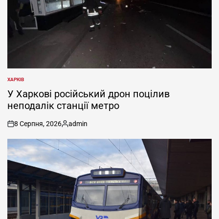
ХАРКІВ
ОПУБЛІКУВАТИ
У
У Харкові російський дрон поцілив
неподалік станції метро
8 Серпня, 2026
admin
on
Опубліковано