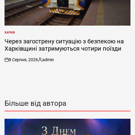
ХАРКІВ
ОПУБЛІКУВАТИ
У
Через загострену ситуацію з безпекою на
Харківщині затримуються чотири поїзди
8 Серпня, 2026
admin
on
Опубліковано
Більше від автора