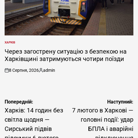
ХАРКІВ
ОПУБЛІКУВАТИ
У
Через загострену ситуацію з безпекою на
Харківщині затримуються чотири поїзди
8 Серпня, 2026
admin
on
Опубліковано
Навігація
Попередній:
Наступний:
записів
Харків: 14 годин без
7 лютого в Харкові —
світла щодня —
головні події: удар
Сирський підвів
БПЛА і аварійні
підсумки 6 лютого
відключення