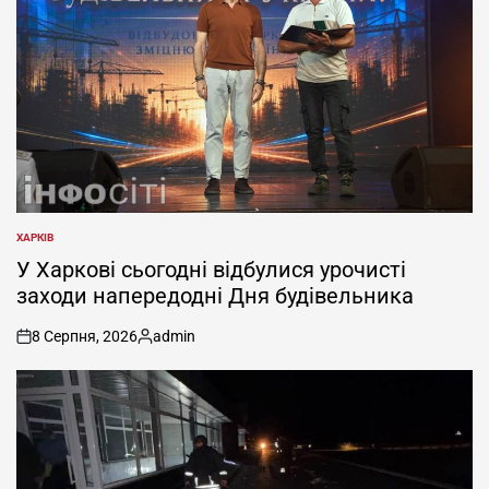
ХАРКІВ
ОПУБЛІКУВАТИ
У
У Харкові сьогодні відбулися урочисті
заходи напередодні Дня будівельника
8 Серпня, 2026
admin
on
Опубліковано