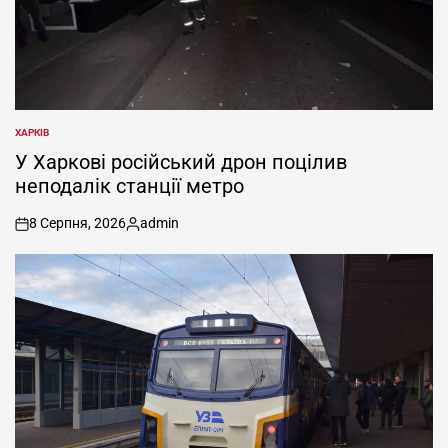
ХАРКІВ
ОПУБЛІКУВАТИ
У
У Харкові російський дрон поцілив
неподалік станції метро
8 Серпня, 2026
admin
on
Опубліковано