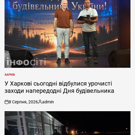
ХАРКІВ
ОПУБЛІКУВАТИ
У
У Харкові сьогодні відбулися урочисті
заходи напередодні Дня будівельника
8 Серпня, 2026
admin
on
Опубліковано