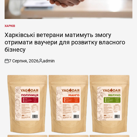
ХАРКІВ
ОПУБЛІКУВАТИ
У
Харківські ветерани матимуть змогу
отримати ваучери для розвитку власного
бізнесу
7 Серпня, 2026
admin
on
Опубліковано