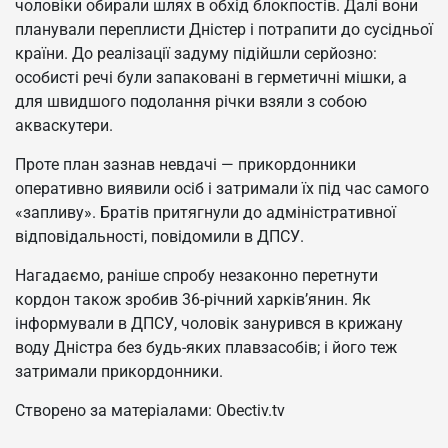
чоловіки обирали шлях в обхід блокпостів. Далі вони
планували переплисти Дністер і потрапити до сусідньої
країни. До реалізації задуму підійшли серйозно:
особисті речі були запаковані в герметичні мішки, а
для швидшого подолання річки взяли з собою
акваскутери.
Проте план зазнав невдачі — прикордонники
оперативно виявили осіб і затримали їх під час самого
«запливу». Братів притягнули до адміністративної
відповідальності, повідомили в ДПСУ.
Нагадаємо, раніше спробу незаконно перетнути
кордон також зробив 36-річний харків’янин. Як
інформували в ДПСУ, чоловік занурився в крижану
воду Дністра без будь-яких плавзасобів; і його теж
затримали прикордонники.
Створено за матеріалами: Obectiv.tv