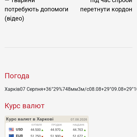
потребують допомоги
перетнути кордон
(відео)
Погода
Харків
07 Серпня
+36°
29
%
748
мм
3
м/c
08.08
+29°
09.08
+29°
1
Курс валют