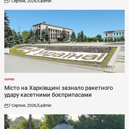
7 Серпня, 2026
admin
on
Опубліковано
ХАРКІВ
ОПУБЛІКУВАТИ
У
Місто на Харківщині зазнало ракетного
удару касетними боєприпасами
7 Серпня, 2026
admin
on
Опубліковано