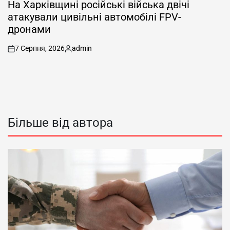
У
На Харківщині російські війська двічі
атакували цивільні автомобілі FPV-
дронами
7 Серпня, 2026
admin
on
Опубліковано
Більше від автора