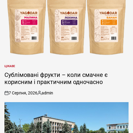
ЦІКАВЕ
ОПУБЛІКУВАТИ
У
Сублімовані фрукти – коли смачне є
корисним і практичним одночасно
7 Серпня, 2026
admin
on
Опубліковано