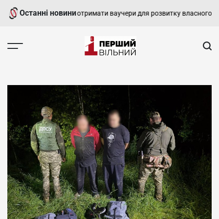
Перейти
Останні новини
ни матимуть змогу отримати ваучери для розвитку власного бізнесу
до
вмісту
Перший
Вільний
-
харківський,
новини
Харкова
та
області