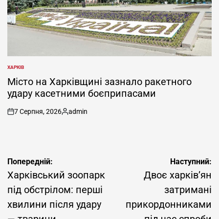
ХАРКІВ
ОПУБЛІКУВАТИ
У
Місто на Харківщині зазнало ракетного
удару касетними боєприпасами
7 Серпня, 2026
admin
on
Опубліковано
Навігація
Попередній:
Наступний:
записів
Харківський зоопарк
Двоє харків’ян
під обстрілом: перші
затримані
хвилини після удару
прикордонниками
— тварини
під час спроби