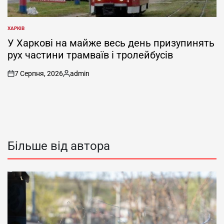
ХАРКІВ
ОПУБЛІКУВАТИ
У
У Харкові на майже весь день призупинять
рух частини трамваїв і тролейбусів
7 Серпня, 2026
admin
on
Опубліковано
Більше від автора