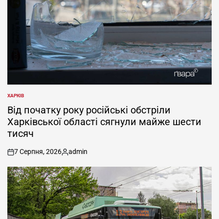
ХАРКІВ
ОПУБЛІКУВАТИ
У
Від початку року російські обстріли
Харківської області сягнули майже шести
тисяч
7 Серпня, 2026
admin
on
Опубліковано