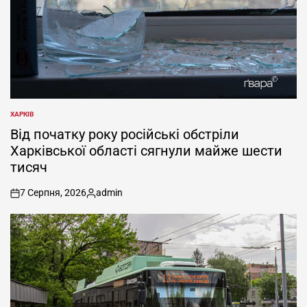
ХАРКІВ
ОПУБЛІКУВАТИ
У
Від початку року російські обстріли
Харківської області сягнули майже шести
тисяч
7 Серпня, 2026
admin
on
Опубліковано