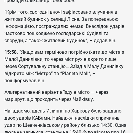
громади Олександр Гололобов.
“Крім того, сьогодні вночі зафіксовано влучання в
житловий будинок у селищі Лісне. За попередньою
інформацією, постраждалих немає. Внаслідок ударів
частково пошкоджено господарські будівлі та
споруди, а також житловий будинок”, – додав він.
15:58.
“Якщо вам терміново потрібно їхати до міста з
Малої Данилівки, то через міст рух відкрито лише
через Сортувальну станцію… Заїзд в Малу Данилівку
відкрито між “Метро” та “Planeta Mall”, –
поінформував він.
Альтернативний варіант в’їзду в місто — через
маршрут, що проходить через Чайківку.
Нагадаємо, вдень 7 липня по Харкову було завдано
двох ударів КАБами. Найважчі наслідки спричинив
удар по Шевченківському району близько 14:30. Одна
людина загинула, станом на 15:40 було відомо про 16