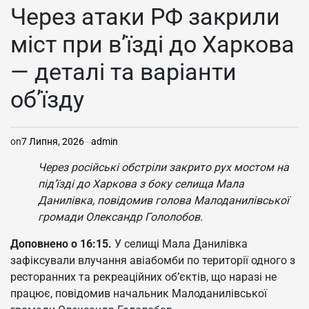
У
Через атаки РФ закрили
міст при в’їзді до Харкова
— деталі та варіанти
об’їзду
on
7 Липня, 2026
admin
Через російські обстріли закрито рух мостом на
під’їзді до Харкова з боку селища Мала
Данилівка, повідомив голова Малоданилівської
громади Олександр Гололобов.
Доповнено о 16:15.
У селищі Мала Данилівка
зафіксували влучання авіабомби по території одного з
ресторанних та рекреаційних об’єктів, що наразі не
працює, повідомив начальник Малоданилівської