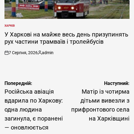
ХАРКІВ
ОПУБЛІКУВАТИ
У
У Харкові на майже весь день призупинять
рух частини трамваїв і тролейбусів
7 Серпня, 2026
admin
on
Опубліковано
Навігація
Попередній:
Наступний:
записів
Російська авіація
Матір із чотирма
вдарила по Харкову:
дітьми вивезли з
одна людина
прифронтового села
загинула, є поранені
на Харківщині
— оновлюється