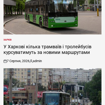
ХАРКІВ
ОПУБЛІКУВАТИ
У
У Харкові кілька трамваїв і тролейбусів
курсуватимуть за новими маршрутами
7 Серпня, 2026
admin
on
Опубліковано