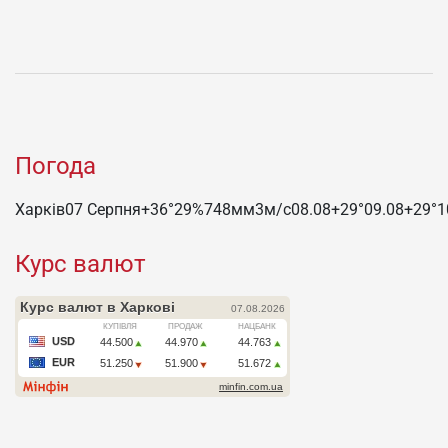
Погода
Харків
07 Серпня
+36°
29
%
748
мм
3
м/c
08.08
+29°
09.08
+29°
1
Курс валют