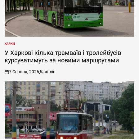
ХАРКІВ
ОПУБЛІКУВАТИ
У
У Харкові кілька трамваїв і тролейбусів
курсуватимуть за новими маршрутами
7 Серпня, 2026
admin
on
Опубліковано