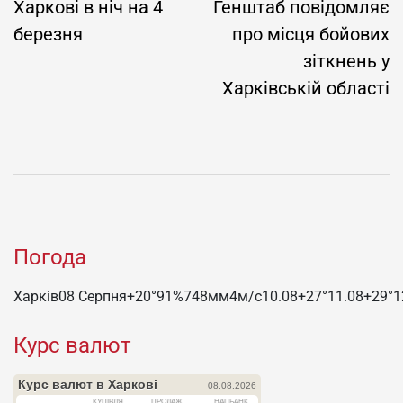
Харкові в ніч на 4
Генштаб повідомляє
березня
про місця бойових
зіткнень у
Харківській області
Погода
Харків
08 Серпня
+20°
91
%
748
мм
4
м/c
10.08
+27°
11.08
+29°
1
Курс валют