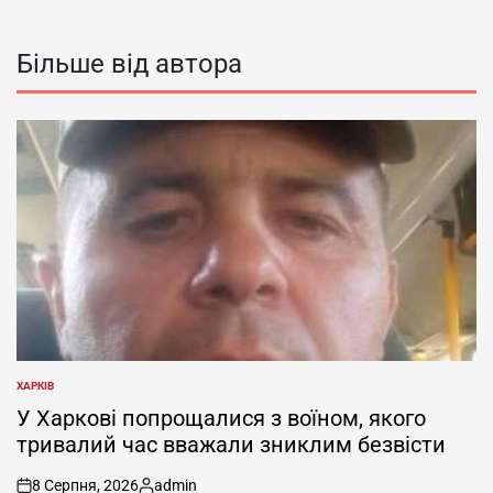
Більше від автора
ХАРКІВ
ОПУБЛІКУВАТИ
У
У Харкові попрощалися з воїном, якого
тривалий час вважали зниклим безвісти
8 Серпня, 2026
admin