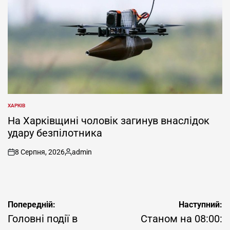
ХАРКІВ
ОПУБЛІКУВАТИ
У
На Харківщині чоловік загинув внаслідок
удару безпілотника
8 Серпня, 2026
admin
on
Опубліковано
Навігація
Попередній:
Наступний:
записів
Головні події в
Станом на 08:00: