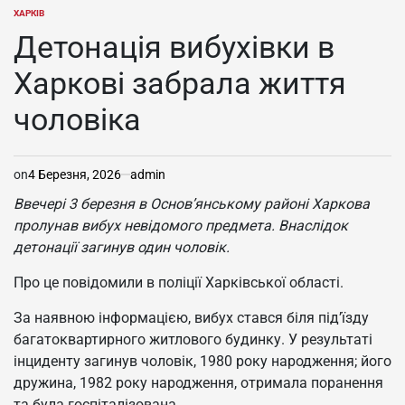
ХАРКІВ
ОПУБЛІКУВАТИ
У
Детонація вибухівки в
Харкові забрала життя
чоловіка
on
4 Березня, 2026
admin
Ввечері 3 березня в Основ’янському районі Харкова
пролунав вибух невідомого предмета. Внаслідок
детонації загинув один чоловік.
Про це повідомили в поліції Харківської області.
За наявною інформацією, вибух стався біля під’їзду
багатоквартирного житлового будинку. У результаті
інциденту загинув чоловік, 1980 року народження; його
дружина, 1982 року народження, отримала поранення
та була госпіталізована.