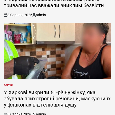
тривалий час вважали зниклим безвісти
8 Серпня, 2026
admin
on
Опубліковано
ХАРКІВ
ОПУБЛІКУВАТИ
У
У Харкові викрили 51-річну жінку, яка
збувала психотропні речовини, маскуючи їх
у флаконах від гелю для душу
8 Серпня, 2026
admin