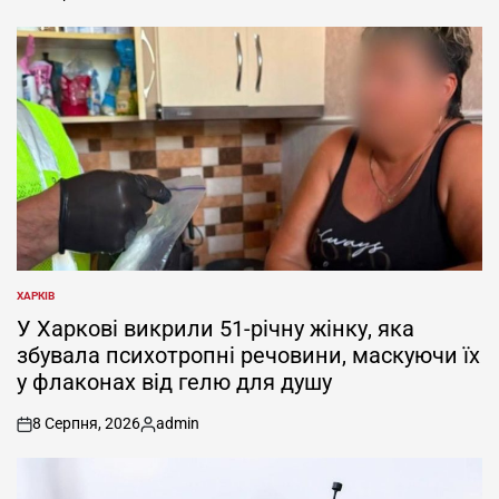
on
Опубліковано
ХАРКІВ
ОПУБЛІКУВАТИ
У
У Харкові викрили 51-річну жінку, яка
збувала психотропні речовини, маскуючи їх
у флаконах від гелю для душу
8 Серпня, 2026
admin
on
Опубліковано