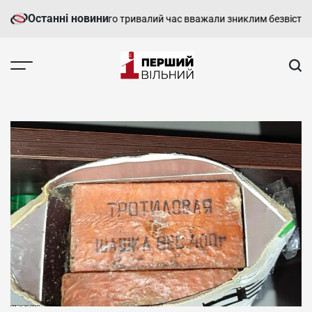
Перейти
Останні новини
лися з воїном, якого тривалий час вважали зниклим безвісти
У Харк
до
вмісту
Перший
Вільний
-
харківський,
новини
Харкова
та
області