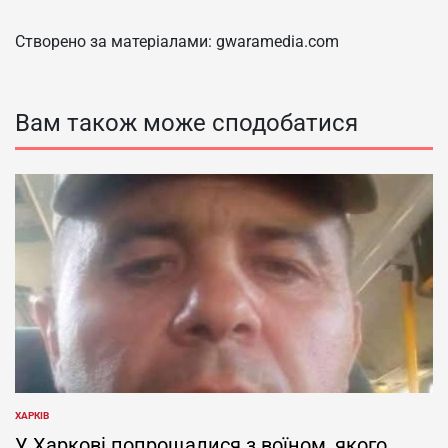
Створено за матеріалами: gwaramedia.com
Вам також може сподобатися
ХАРКІВ
ОПУБЛІКУВАТИ
У
У Харкові попрощалися з воїном, якого