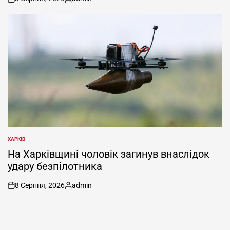
on
Опубліковано
ХАРКІВ
ОПУБЛІКУВАТИ
У
На Харківщині чоловік загинув внаслідок
удару безпілотника
8 Серпня, 2026
admin
on
Опубліковано