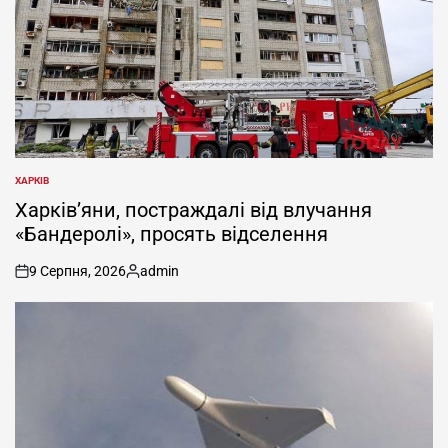
ХАРКІВ
ОПУБЛІКУВАТИ
У
Харків’яни, постраждалі від влучання
«Бандеролі», просять відселення
9 Серпня, 2026
admin
on
Опубліковано