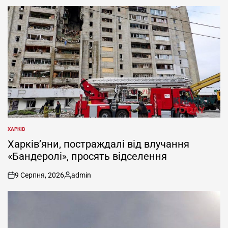
ХАРКІВ
ОПУБЛІКУВАТИ
У
Харків’яни, постраждалі від влучання
«Бандеролі», просять відселення
9 Серпня, 2026
admin
on
Опубліковано