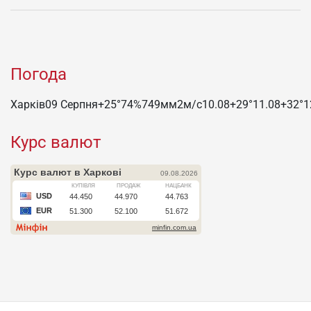
Погода
Харків
09 Серпня
+25°
74
%
749
мм
2
м/c
10.08
+29°
11.08
+32°
1
Курс валют