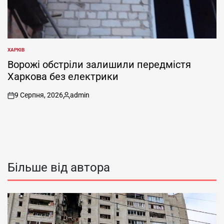
ХАРКІВ
ОПУБЛІКУВАТИ
У
Ворожі обстріли залишили передмістя
Харкова без електрики
9 Серпня, 2026
admin
on
Опубліковано
Більше від автора