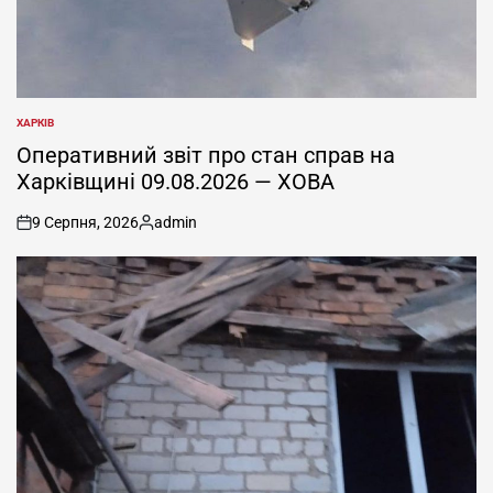
ХАРКІВ
ОПУБЛІКУВАТИ
У
Оперативний звіт про стан справ на
Харківщині 09.08.2026 — ХОВА
9 Серпня, 2026
admin
on
Опубліковано