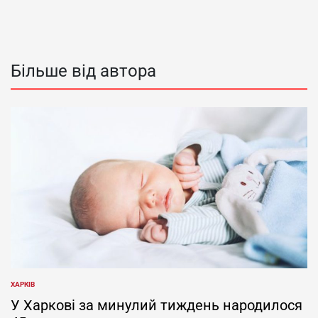
Більше від автора
ХАРКІВ
ОПУБЛІКУВАТИ
У
У Харкові за минулий тиждень народилося