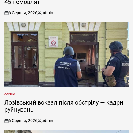
45 немовлят
6 Серпня, 2026
admin
on
Опубліковано
ХАРКІВ
ОПУБЛІКУВАТИ
У
Лозівський вокзал після обстрілу — кадри
руйнувань
6 Серпня, 2026
admin
on
Опубліковано