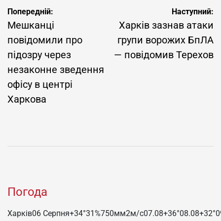
Навігація
Попередній:
Наступний:
записів
Мешканці
Харків зазнав атаки
повідомили про
групи ворожих БпЛА
підозру через
— повідомив Терехов
незаконне зведення
офісу в центрі
Харкова
Погода
Харків
06 Серпня
+34°
31
%
750
мм
2
м/c
07.08
+36°
08.08
+32°
0