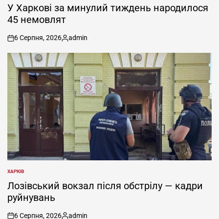
У
У Харкові за минулий тиждень народилося
45 немовлят
6 Серпня, 2026
admin
on
Опубліковано
ХАРКІВ
ОПУБЛІКУВАТИ
У
Лозівський вокзал після обстрілу — кадри
руйнувань
6 Серпня, 2026
admin