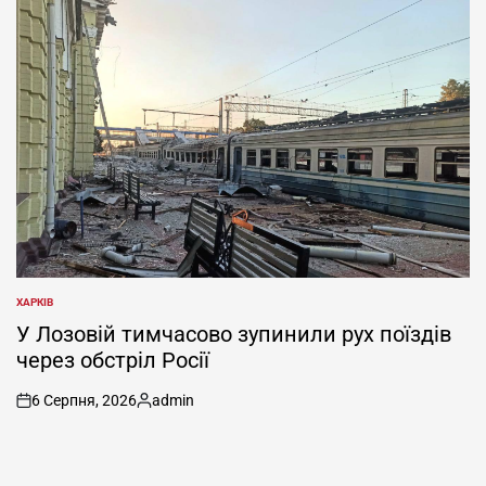
ХАРКІВ
ОПУБЛІКУВАТИ
У
У Лозовій тимчасово зупинили рух поїздів
через обстріл Росії
6 Серпня, 2026
admin
on
Опубліковано