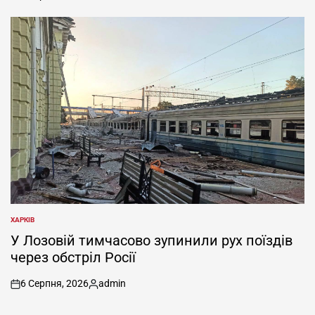
on
Опубліковано
ХАРКІВ
ОПУБЛІКУВАТИ
У
У Лозовій тимчасово зупинили рух поїздів
через обстріл Росії
6 Серпня, 2026
admin
on
Опубліковано