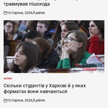
травмував пішохода
10 Серпня, 2026
admin
on
Опубліковано
ХАРКІВ
ОПУБЛІКУВАТИ
У
Скільки студентів у Харкові й у яких
форматах вони навчаються
10 Серпня, 2026
admin
on
Опубліковано