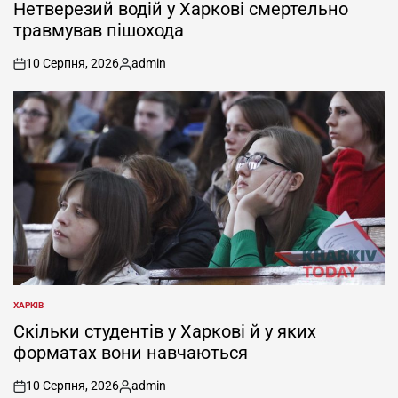
У
Нетверезий водій у Харкові смертельно
травмував пішохода
10 Серпня, 2026
admin
on
Опубліковано
ХАРКІВ
ОПУБЛІКУВАТИ
У
Скільки студентів у Харкові й у яких
форматах вони навчаються
10 Серпня, 2026
admin
on
Опубліковано