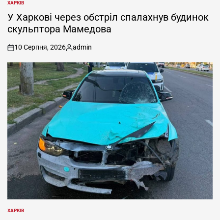
ХАРКІВ
ОПУБЛІКУВАТИ
У
У Харкові через обстріл спалахнув будинок
скульптора Мамедова
10 Серпня, 2026
admin
on
Опубліковано
ХАРКІВ
ОПУБЛІКУВАТИ