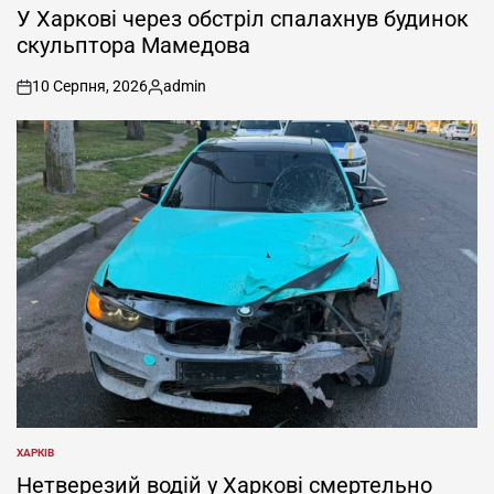
У
У Харкові через обстріл спалахнув будинок
скульптора Мамедова
10 Серпня, 2026
admin
on
Опубліковано
ХАРКІВ
ОПУБЛІКУВАТИ
У
Нетверезий водій у Харкові смертельно