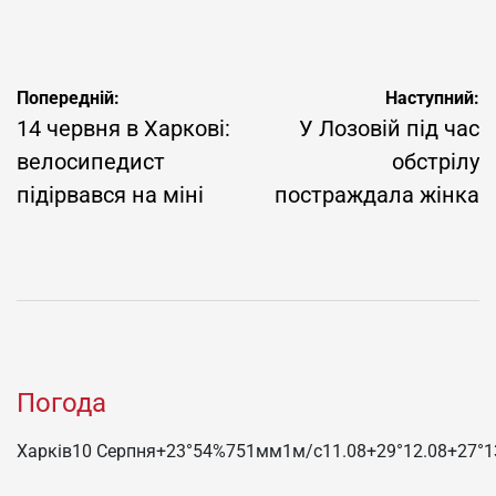
Навігація
Попередній:
Наступний:
записів
14 червня в Харкові:
У Лозовій під час
велосипедист
обстрілу
підірвався на міні
постраждала жінка
Погода
Харків
10 Серпня
+23°
54
%
751
мм
1
м/c
11.08
+29°
12.08
+27°
1