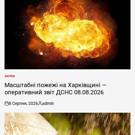
ХАРКІВ
ОПУБЛІКУВАТИ
У
Масштабні пожежі на Харківщині —
оперативний звіт ДСНС 08.08.2026
8 Серпня, 2026
admin
on
Опубліковано