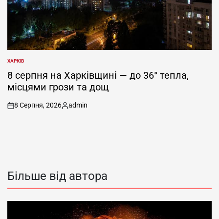
ХАРКІВ
ОПУБЛІКУВАТИ
У
8 серпня на Харківщині — до 36° тепла,
місцями грози та дощ
8 Серпня, 2026
admin
on
Опубліковано
Більше від автора