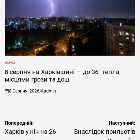
ХАРКІВ
ОПУБЛІКУВАТИ
У
8 серпня на Харківщині — до 36° тепла,
місцями грози та дощ
8 Серпня, 2026
admin
on
Опубліковано
Навігація
Попередній:
Наступний:
записів
Харків у ніч на 26
Внаслідок прильотів