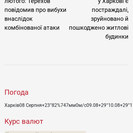
лютого: Терехов
у Харкові є
повідомив про вибухи
постраждалі,
внаслідок
зруйновано й
комбінованої атаки
пошкоджено житлові
будинки
Погода
Харків
08 Серпня
+23°
82
%
747
мм
0
м/c
09.08
+29°
10.08
+29°
1
Курс валют