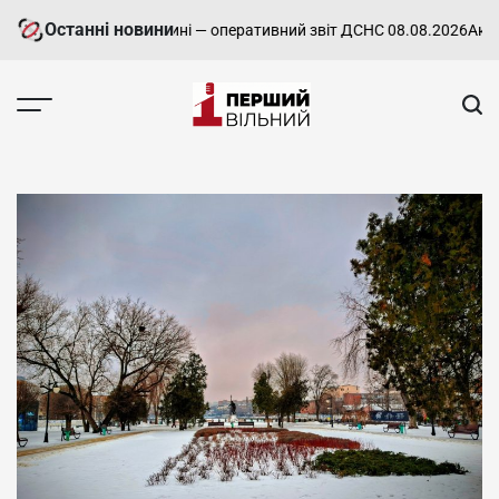
Перейти
Останні новини
пожежі на Харківщині — оперативний звіт ДСНС 08.08.2026
Актуальн
до
вмісту
Перший
Вільний
-
харківський,
новини
Харкова
та
області