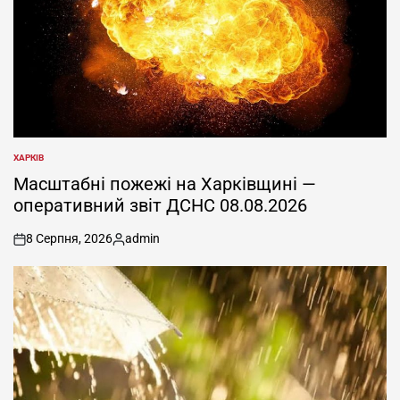
ХАРКІВ
ОПУБЛІКУВАТИ
У
Масштабні пожежі на Харківщині —
оперативний звіт ДСНС 08.08.2026
8 Серпня, 2026
admin
on
Опубліковано