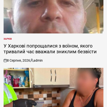
ХАРКІВ
ОПУБЛІКУВАТИ
У
У Харкові попрощалися з воїном, якого
тривалий час вважали зниклим безвісти
8 Серпня, 2026
admin
on
Опубліковано