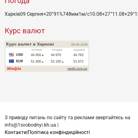
Погода
Харків
09 Серпня
+20°
91
%
748
мм
1
м/c
10.08
+27°
11.08
+29°
1
Курс валют
З приводу питань по сайту та реклами звертайтесь на
info@1svobodnyi.kh.ua |
Контакти
|
Політика конфіндеційності