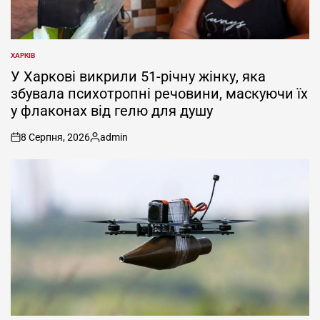
ХАРКІВ
ОПУБЛІКУВАТИ
У
У Харкові викрили 51-річну жінку, яка
збувала психотропні речовини, маскуючи їх
у флаконах від гелю для душу
8 Серпня, 2026
admin
on
Опубліковано