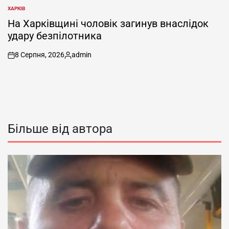
ХАРКІВ
ОПУБЛІКУВАТИ
У
На Харківщині чоловік загинув внаслідок
удару безпілотника
8 Серпня, 2026
admin
on
Опубліковано
Більше від автора