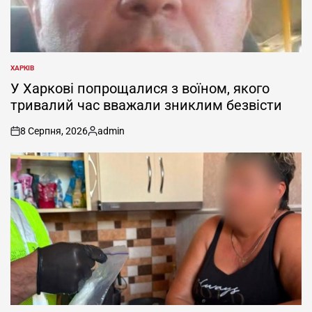
ХАРКІВ
ОПУБЛІКУВАТИ
У
У Харкові попрощалися з воїном, якого
тривалий час вважали зниклим безвісти
8 Серпня, 2026
admin
on
Опубліковано