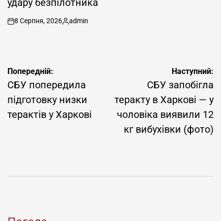
удару безпілотника
8 Серпня, 2026
admin
on
Опубліковано
Навігація
Попередній:
Наступний:
записів
СБУ попередила
СБУ запобігла
підготовку низки
теракту в Харкові — у
терактів у Харкові
чоловіка виявили 12
кг вибухівки (фото)