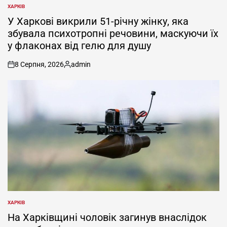
ХАРКІВ
ОПУБЛІКУВАТИ
У
У Харкові викрили 51-річну жінку, яка
збувала психотропні речовини, маскуючи їх
у флаконах від гелю для душу
8 Серпня, 2026
admin
on
Опубліковано
ХАРКІВ
ОПУБЛІКУВАТИ
У
На Харківщині чоловік загинув внаслідок