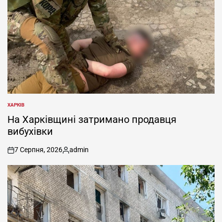
ХАРКІВ
ОПУБЛІКУВАТИ
У
На Харківщині затримано продавця
вибухівки
7 Серпня, 2026
admin
on
Опубліковано