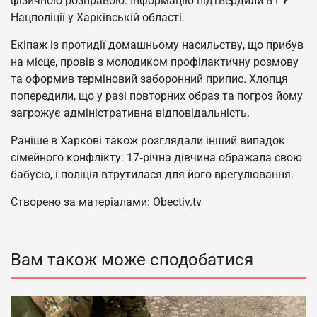
фізичною розправою. Інформацію підтвердили в ГУ
Нацполіції у Харківській області.
Екіпаж із протидії домашньому насильству, що прибув
на місце, провів з молодиком профілактичну розмову
та оформив терміновий заборонний припис. Хлопця
попередили, що у разі повторних образ та погроз йому
загрожує адміністративна відповідальність.
Раніше в Харкові також розглядали інший випадок
сімейного конфлікту: 17‑річна дівчина ображала свою
бабусю, і поліція втрутилася для його врегулювання.
Створено за матеріалами: Obectiv.tv
Вам також може сподобатися