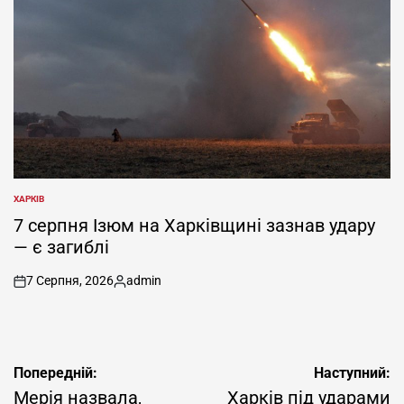
ХАРКІВ
ОПУБЛІКУВАТИ
У
7 серпня Ізюм на Харківщині зазнав удару
— є загиблі
7 Серпня, 2026
admin
on
Опубліковано
Навігація
Попередній:
Наступний:
записів
Мерія назвала,
Харків під ударами