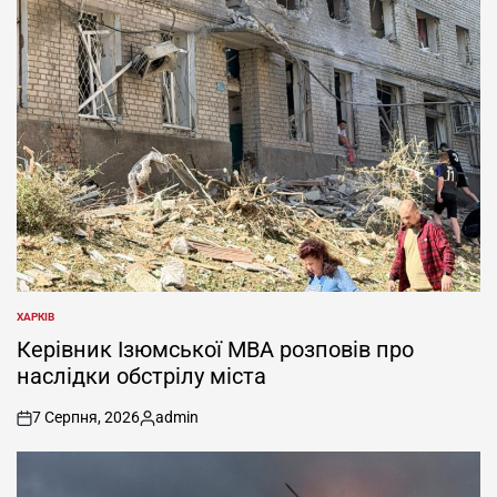
ХАРКІВ
ОПУБЛІКУВАТИ
У
Керівник Ізюмської МВА розповів про
наслідки обстрілу міста
7 Серпня, 2026
admin
on
Опубліковано