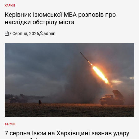
ХАРКІВ
ОПУБЛІКУВАТИ
У
Керівник Ізюмської МВА розповів про
наслідки обстрілу міста
7 Серпня, 2026
admin
on
Опубліковано
ХАРКІВ
ОПУБЛІКУВАТИ
У
7 серпня Ізюм на Харківщині зазнав удару