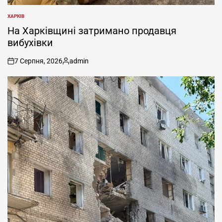
ХАРКІВ
ОПУБЛІКУВАТИ
У
На Харківщині затримано продавця
вибухівки
7 Серпня, 2026
admin
on
Опубліковано