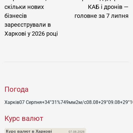
скільки нових
КАБ і дронів —
бізнесів
головне за 7 липня
зареєстрували в
Харкові у 2026 році
Погода
Харків
07 Серпня
+34°
31
%
749
мм
2
м/c
08.08
+29°
09.08
+29°
1
Курс валют