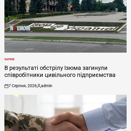
ХАРКІВ
ОПУБЛІКУВАТИ
У
В результаті обстрілу Ізюма загинули
співробітники цивільного підприємства
7 Серпня, 2026
admin
on
Опубліковано