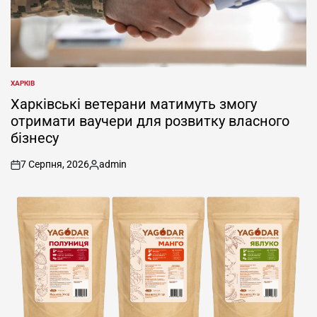
ХАРКІВ
ОПУБЛІКУВАТИ
У
Харківські ветерани матимуть змогу
отримати ваучери для розвитку власного
бізнесу
7 Серпня, 2026
admin
on
Опубліковано