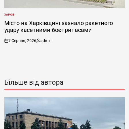
ХАРКІВ
ОПУБЛІКУВАТИ
У
Місто на Харківщині зазнало ракетного
удару касетними боєприпасами
7 Серпня, 2026
admin
on
Опубліковано
Більше від автора