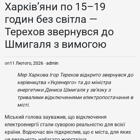
У
Харків’яни по 15–19
годин без світла —
Терехов звернувся до
Шмигаля з вимогою
on
11 Лютого, 2026
admin
Мер Харкова Ігор Терехов відкрито звернувся до
керівництва «Укренерго» та до міністра
енергетики Дениса Шмигаля у зв’язку з
тривалими відключеннями електропостачання в
місті.
Міський голова зауважив, що відключення
електроенергії стали суворою реальністю для всієї
країни. Водночас він підкреслив, що є міста, для яких
ця реальність набагато жорсткіша.