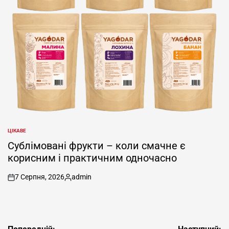
ЦІКАВЕ
ОПУБЛІКУВАТИ
У
Сублімовані фрукти – коли смачне є
корисним і практичним одночасно
7 Серпня, 2026
admin
on
Опубліковано