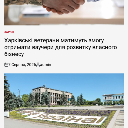
ХАРКІВ
ОПУБЛІКУВАТИ
У
Харківські ветерани матимуть змогу
отримати ваучери для розвитку власного
бізнесу
7 Серпня, 2026
admin
on
Опубліковано