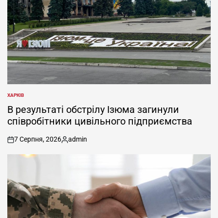
ХАРКІВ
ОПУБЛІКУВАТИ
У
В результаті обстрілу Ізюма загинули
співробітники цивільного підприємства
7 Серпня, 2026
admin
on
Опубліковано