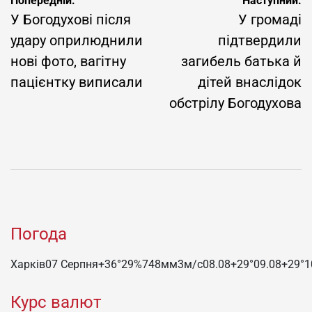
Навігація
Попередній:
Наступний:
записів
У Богодухові після
У громаді
удару оприлюднили
підтвердили
нові фото, вагітну
загибель батька й
пацієнтку виписали
дітей внаслідок
обстрілу Богодухова
Погода
Харків
07 Серпня
+36°
29
%
748
мм
3
м/c
08.08
+29°
09.08
+29°
1
Курс валют