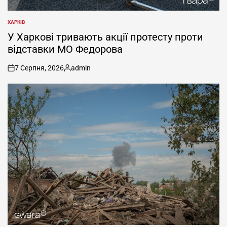
ХАРКІВ
ОПУБЛІКУВАТИ
У
У Харкові тривають акції протесту проти
відставки МО Федорова
7 Серпня, 2026
admin
on
Опубліковано