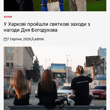
ХАРКІВ
ОПУБЛІКУВАТИ
У
У Харкові пройшли святкові заходи з
нагоди Дня Богодухова
7 Серпня, 2026
admin
on
Опубліковано