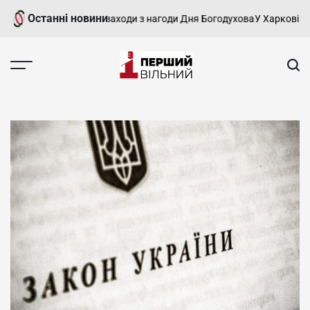
Перейти
Останні новини
і пройшли святкові заходи з нагоди Дня Богодухова
У Харкові трива
до
вмісту
Перший
Вільний
-
харківський,
новини
Харкова
та
області