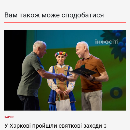
Вам також може сподобатися
ХАРКІВ
ОПУБЛІКУВАТИ
У
У Харкові пройшли святкові заходи з