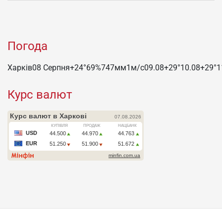
Погода
Харків
08 Серпня
+24°
69
%
747
мм
1
м/c
09.08
+29°
10.08
+29°
1
Курс валют