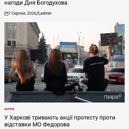
нагоди Дня Богодухова
7 Серпня, 2026
admin
on
Опубліковано
ХАРКІВ
ОПУБЛІКУВАТИ
У
У Харкові тривають акції протесту проти
відставки МО Федорова