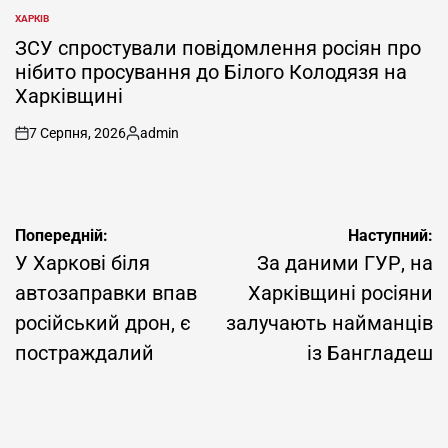
ХАРКІВ
ОПУБЛІКУВАТИ
У
ЗСУ спростували повідомлення росіян про
нібито просування до Білого Колодязя на
Харківщині
7 Серпня, 2026
admin
on
Опубліковано
Навігація
Попередній:
Наступний:
записів
У Харкові біля
За даними ГУР, на
автозаправки впав
Харківщині росіяни
російський дрон, є
залучають найманців
постраждалий
із Бангладеш