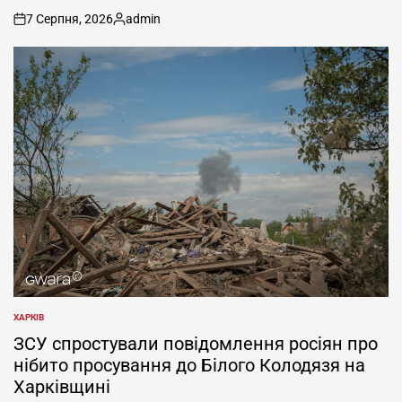
7 Серпня, 2026
admin
on
Опубліковано
ХАРКІВ
ОПУБЛІКУВАТИ
У
ЗСУ спростували повідомлення росіян про
нібито просування до Білого Колодязя на
Харківщині