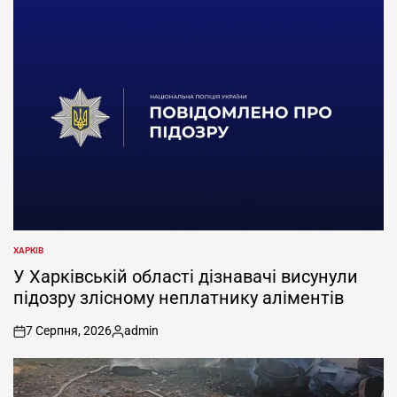
ХАРКІВ
ОПУБЛІКУВАТИ
У
У Харківській області дізнавачі висунули
підозру злісному неплатнику аліментів
7 Серпня, 2026
admin
on
Опубліковано