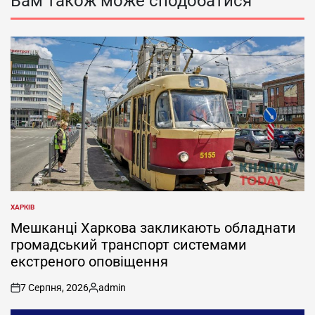
Вам також може сподобатися
ХАРКІВ
ОПУБЛІКУВАТИ
У
Мешканці Харкова закликають обладнати
громадський транспорт системами
екстреного оповіщення
7 Серпня, 2026
admin
on
Опубліковано