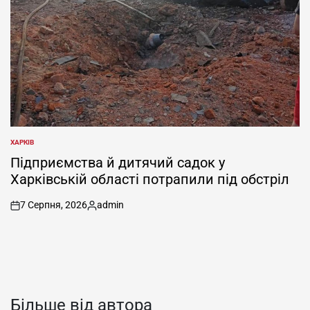
ХАРКІВ
ОПУБЛІКУВАТИ
У
Підприємства й дитячий садок у
Харківській області потрапили під обстріл
7 Серпня, 2026
admin
on
Опубліковано
Більше від автора