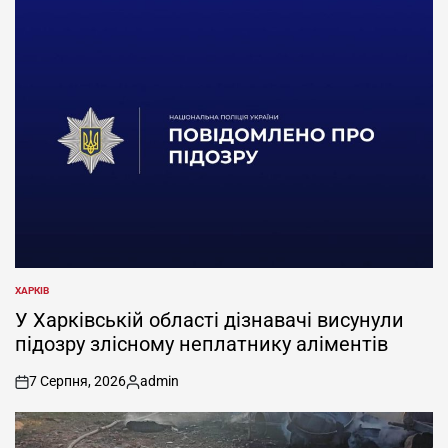
ХАРКІВ
ОПУБЛІКУВАТИ
У
У Харківській області дізнавачі висунули
підозру злісному неплатнику аліментів
7 Серпня, 2026
admin
on
Опубліковано