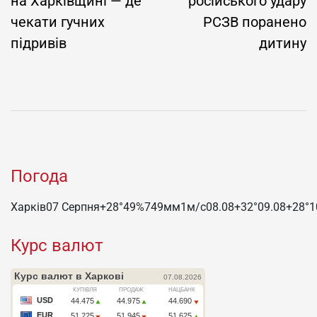
на Харківщині — де
російського удару
чекати гучних
РСЗВ поранено
підривів
дитину
Погода
Харків
07 Серпня
+28°
49
%
749
мм
1
м/c
08.08
+32°
09.08
+28°
1
Курс валют