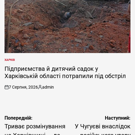
ХАРКІВ
ОПУБЛІКУВАТИ
У
Підприємства й дитячий садок у
Харківській області потрапили під обстріл
7 Серпня, 2026
admin
on
Опубліковано
Навігація
Попередній:
Наступний:
записів
Триває розмінування
У Чугуєві внаслідок