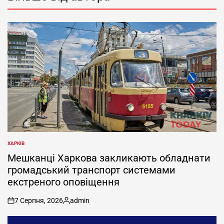
ХАРКІВ
ОПУБЛІКУВАТИ
У
Мешканці Харкова закликають обладнати
громадський транспорт системами
екстреного оповіщення
7 Серпня, 2026
admin
on
Опубліковано