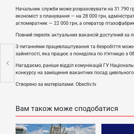
Начальник служби може розраховувати на 31 790 гр
економіст з планування — на 28 000 грн, адміністра
агломератник — 22 000 грн, а оператор птахофабрик
Повний перелік актуальних вакансій доступний за 
З питаннями працевлаштування та безробіття можна
до
зайнятості, яка працює з понеділка по п’ятницю з 08
и
Нагадаємо, раніше відділ комунікацій ГУ Національн
конкурсу на заміщення вакантних посад цивільного
Створено за матеріалами: Obectiv.tv
Вам також може сподобатися