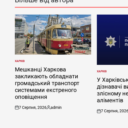
ХАРКІВ
ОПУБЛІКУВАТИ
У
Мешканці Харкова
ХАРКІВ
ОПУБЛІКУВАТИ
закликають обладнати
У
У Харківськ
громадський транспорт
дізнавачі в
системами екстреного
злісному н
оповіщення
аліментів
7 Серпня, 2026
admin
on
Опубліковано
7 Серпня, 202
on