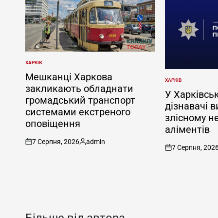
ХАРКІВ
ОПУБЛІКУВАТИ
У
Мешканці Харкова
ХАРКІВ
ОПУБЛІКУВАТИ
закликають обладнати
У
У Харківськ
громадський транспорт
дізнавачі в
системами екстреного
злісному н
оповіщення
аліментів
7 Серпня, 2026
admin
on
Опубліковано
7 Серпня, 202
on
Більше від автора