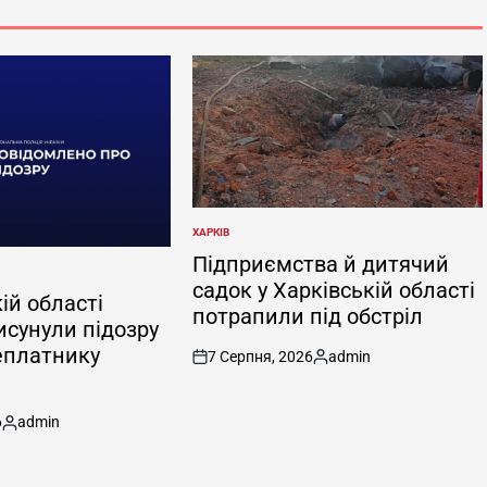
ХАРКІВ
ОПУБЛІКУВАТИ
У
Підприємства й дитячий
садок у Харківській області
ій області
потрапили під обстріл
исунули підозру
еплатнику
7 Серпня, 2026
admin
on
Опубліковано
6
admin
Опубліковано