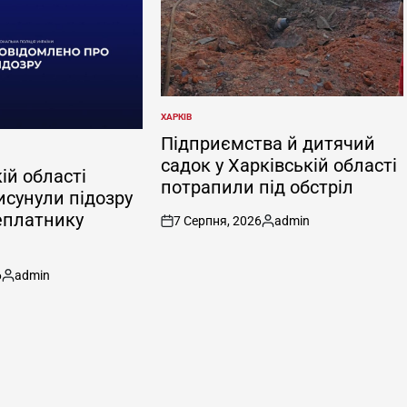
ХАРКІВ
ОПУБЛІКУВАТИ
У
Підприємства й дитячий
садок у Харківській області
ій області
потрапили під обстріл
исунули підозру
еплатнику
7 Серпня, 2026
admin
on
Опубліковано
6
admin
Опубліковано