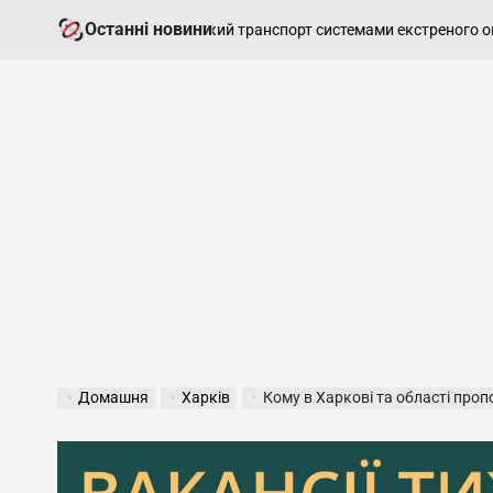
Перейти
Останні новини
обладнати громадський транспорт системами екстреного оповіще
до
вмісту
Домашня
Харків
Кому в Харкові та області пропонують 