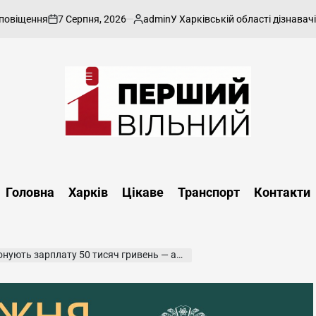
7 Серпня, 2026
admin
ння
У Харківській області дізнавачі висун
on
Опубліковано
Перший
Вільний
-
Головна
Харків
Цікаве
Транспорт
Контакти
харківський,
новини
Харкова
та
зарплату 50 тисяч гривень — актуальні вакансії
області