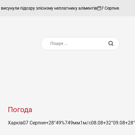
7 Серпня, 2026
admin
ули підозру злісному неплатнику аліментів
on
Опублік
Пошук:
Погода
Харків
07 Серпня
+28°
49
%
749
мм
1
м/c
08.08
+32°
09.08
+28°