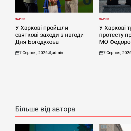
ХАРКІВ
ХАРКІВ
ОПУБЛІКУВАТИ
ОПУБЛІКУВАТИ
У
У
У Харкові пройшли
У Харкові т
святкові заходи з нагоди
протесту п
Дня Богодухова
МО Федоро
7 Серпня, 2026
admin
7 Серпня, 202
on
Опубліковано
on
Більше від автора