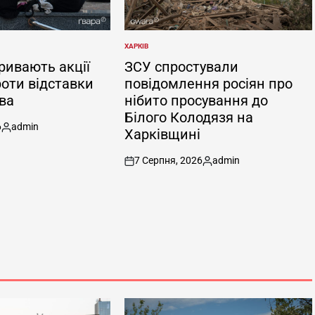
ХАРКІВ
ОПУБЛІКУВАТИ
У
ривають акції
ЗСУ спростували
роти відставки
повідомлення росіян про
ва
нібито просування до
Білого Колодязя на
6
admin
Харківщині
Опубліковано
7 Серпня, 2026
admin
on
Опубліковано