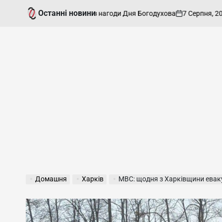
Перейти
Останні новини
7 Серпня, 2026
йшли святкові заходи з нагоди Дня Богодухова
до
on
Оп
вмісту
Домашня
Харків
МВС: щодня з Харківщини евак