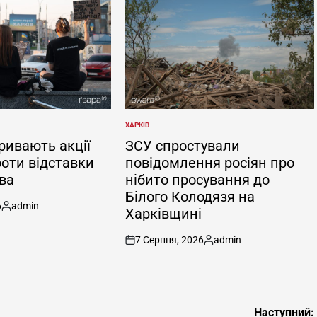
ХАРКІВ
ОПУБЛІКУВАТИ
У
ривають акції
ЗСУ спростували
роти відставки
повідомлення росіян про
ва
нібито просування до
Білого Колодязя на
6
admin
Харківщині
Опубліковано
7 Серпня, 2026
admin
on
Опубліковано
Наступний: