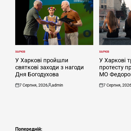
ХАРКІВ
ХАРКІВ
ОПУБЛІКУВАТИ
ОПУБЛІКУВАТИ
У
У
У Харкові пройшли
У Харкові т
святкові заходи з нагоди
протесту п
Дня Богодухова
МО Федоро
7 Серпня, 2026
admin
7 Серпня, 202
on
Опубліковано
on
Навігація
Попередній: