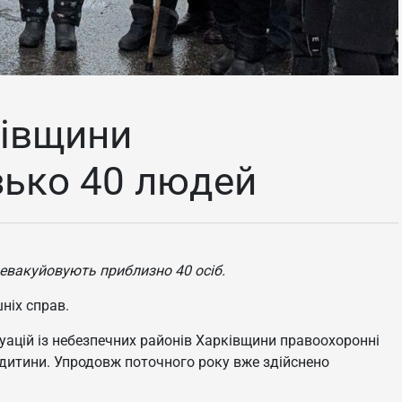
ківщини
зько 40 людей
 евакуйовують приблизно 40 осіб.
ніх справ.
куацій із небезпечних районів Харківщини правоохоронні
3 дитини. Упродовж поточного року вже здійснено