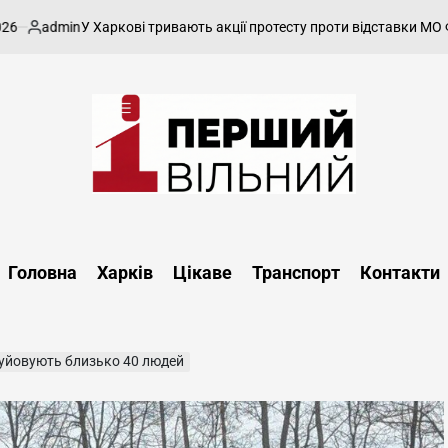
admin
У Харкові тривають акції протесту проти відставки МО Федор
убліковано
Перший
Вільний
-
Головна
Харків
Цікаве
Транспорт
Контакти
харківський,
новини
Харкова
та
уйовують близько 40 людей
області