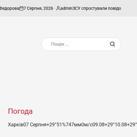
7 Серпня, 2026
admin
ова
ЗСУ спростували повідомлення росіян 
on
Опубліковано
Пошук:
Погода
Харків
07 Серпня
+29°
51
%
747
мм
0
м/c
09.08
+29°
10.08
+29°