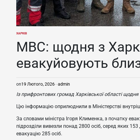
ХАРКІВ
ОПУБЛІКУВАТИ
У
МВС: щодня з Хар
евакуйовують бли
on
19 Лютого, 2026
admin
Із прифронтових громад Харківської області щодня
Цю інформацію оприлюднили в Міністерстві внутріш
За словами міністра Ігоря Клименка, з початку ева
підрозділи вивезли понад 2800 осіб, серед яких 15
евакуацію 285 осіб.