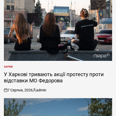
ХАРКІВ
ОПУБЛІКУВАТИ
У
У Харкові тривають акції протесту проти
відставки МО Федорова
7 Серпня, 2026
admin
on
Опубліковано