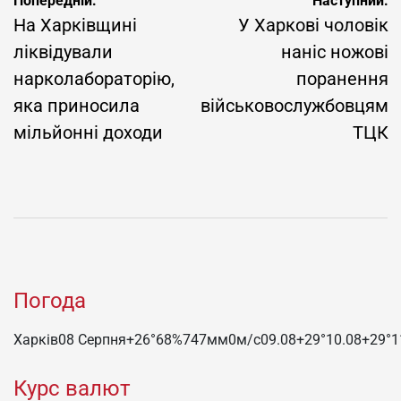
Навігація
Попередній:
Наступний:
записів
На Харківщині
У Харкові чоловік
ліквідували
наніс ножові
нарколабораторію,
поранення
яка приносила
військовослужбовцям
мільйонні доходи
ТЦК
Погода
Харків
08 Серпня
+26°
68
%
747
мм
0
м/c
09.08
+29°
10.08
+29°
1
Курс валют