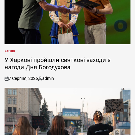
ХАРКІВ
ОПУБЛІКУВАТИ
У
У Харкові пройшли святкові заходи з
нагоди Дня Богодухова
7 Серпня, 2026
admin
on
Опубліковано