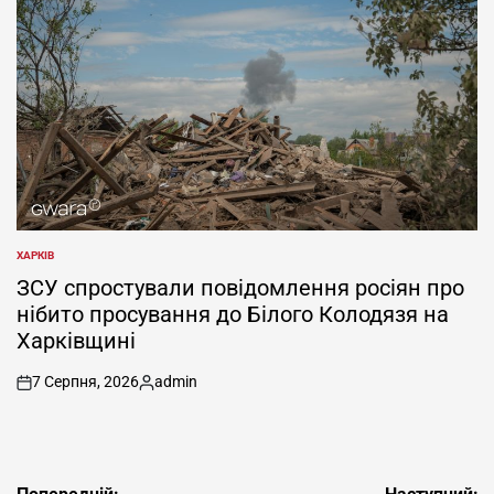
ХАРКІВ
ОПУБЛІКУВАТИ
У
ЗСУ спростували повідомлення росіян про
нібито просування до Білого Колодязя на
Харківщині
7 Серпня, 2026
admin
on
Опубліковано