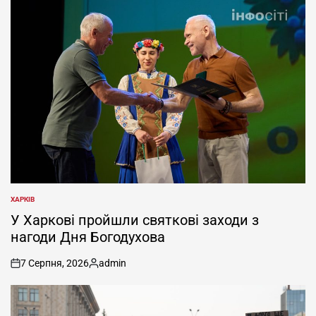
ХАРКІВ
ОПУБЛІКУВАТИ
У
У Харкові пройшли святкові заходи з
нагоди Дня Богодухова
7 Серпня, 2026
admin
on
Опубліковано