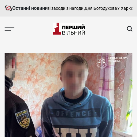
Перейти
Останні новини
ові пройшли святкові заходи з нагоди Дня Богодухова
У Харкові три
до
вмісту
Перший
Вільний
-
харківський,
новини
Харкова
та
області