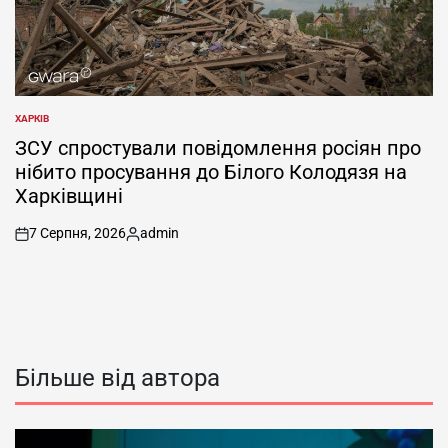
ХАРКІВ
ОПУБЛІКУВАТИ
У
ЗСУ спростували повідомлення росіян про
нібито просування до Білого Колодязя на
Харківщині
7 Серпня, 2026
admin
on
Опубліковано
Більше від автора