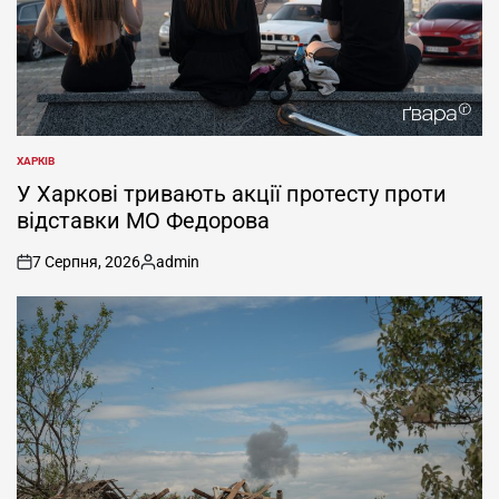
ХАРКІВ
ОПУБЛІКУВАТИ
У
У Харкові тривають акції протесту проти
відставки МО Федорова
7 Серпня, 2026
admin
on
Опубліковано