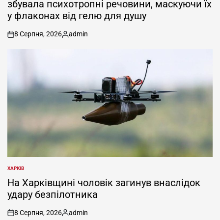
збувала психотропні речовини, маскуючи їх
у флаконах від гелю для душу
8 Серпня, 2026
admin
on
Опубліковано
ХАРКІВ
ОПУБЛІКУВАТИ
У
На Харківщині чоловік загинув внаслідок
удару безпілотника
8 Серпня, 2026
admin
on
Опубліковано