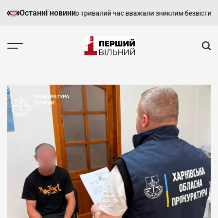
Перейти
Останні новини
ся з воїном, якого тривалий час вважали зниклим безвісти
У Харко
до
вмісту
Перший
Вільний
-
харківський,
новини
Харкова
та
області