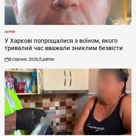
ХАРКІВ
ОПУБЛІКУВАТИ
У
У Харкові попрощалися з воїном, якого
тривалий час вважали зниклим безвісти
8 Серпня, 2026
admin
on
Опубліковано