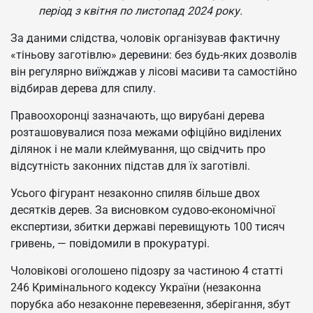
період з квітня по листопад 2024 року.
За даними слідства, чоловік організував фактичну
«тіньову заготівлю» деревини: без будь-яких дозволів
він регулярно виїжджав у лісові масиви та самостійно
відбирав дерева для спилу.
Правоохоронці зазначають, що вирубані дерева
розташовувалися поза межами офіційно виділених
ділянок і не мали клеймування, що свідчить про
відсутність законних підстав для їх заготівлі.
Усього фігурант незаконно спиляв більше двох
десятків дерев. За висновком судово-економічної
експертизи, збитки державі перевищують 100 тисяч
гривень, — повідомили в прокуратурі.
Чоловікові оголошено підозру за частиною 4 статті
246 Кримінального кодексу України (незаконна
порубка або незаконне перевезення, зберігання, збут