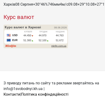
Харків
08 Серпня
+30°
46
%
746
мм
4
м/c
09.08
+29°
10.08
+27°
1
Курс валют
З приводу питань по сайту та реклами звертайтесь на
info@1svobodnyi.kh.ua |
Контакти
|
Політика конфіндеційності