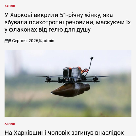
ХАРКІВ
ОПУБЛІКУВАТИ
У
У Харкові викрили 51-річну жінку, яка
збувала психотропні речовини, маскуючи їх
у флаконах від гелю для душу
8 Серпня, 2026
admin
on
Опубліковано
ХАРКІВ
ОПУБЛІКУВАТИ
У
На Харківщині чоловік загинув внаслідок