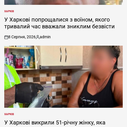
ХАРКІВ
ОПУБЛІКУВАТИ
У
У Харкові попрощалися з воїном, якого
тривалий час вважали зниклим безвісти
8 Серпня, 2026
admin
on
Опубліковано
ХАРКІВ
ОПУБЛІКУВАТИ
У
У Харкові викрили 51-річну жінку, яка