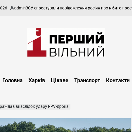
admin
ЗСУ спростували повідомлення росіян про нібито просування
публіковано
Перший
Вільний
-
Головна
Харків
Цікаве
Транспорт
Контакти
харківський,
новини
Харкова
та
траждав внаслідок удару FPV-дрона
області