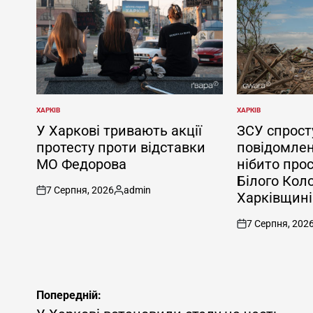
ХАРКІВ
ХАРКІВ
ОПУБЛІКУВАТИ
ОПУБЛІКУВАТИ
У
У
У Харкові тривають акції
ЗСУ спрост
протесту проти відставки
повідомлен
МО Федорова
нібито про
Білого Кол
7 Серпня, 2026
admin
Харківщині
on
Опубліковано
7 Серпня, 202
on
Навігація
Попередній: