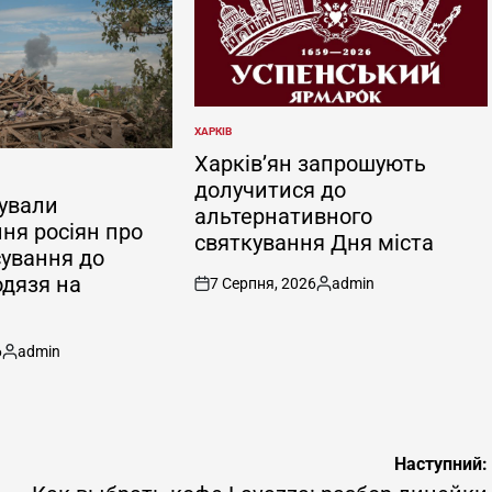
ХАРКІВ
ОПУБЛІКУВАТИ
У
Харків’ян запрошують
долучитися до
ували
альтернативного
ня росіян про
святкування Дня міста
сування до
одязя на
7 Серпня, 2026
admin
on
Опубліковано
6
admin
Опубліковано
Наступний: