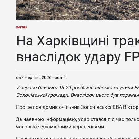
ХАРКІВ
ОПУБЛІКУВАТИ
У
На Харківщині тра
внаслідок удару F
on
7 Червня, 2026
admin
7 червня близько 13:20 російські війська влучили 
Золочівської громади. Внаслідок цього був поранен
Про це повідомив очільник Золочівської СВА Віктор
За наявною інформацією, удар стався під час польов
чоловіка з уламковими пораненнями.
Пізніше постраждалого доправили до обласної кліні