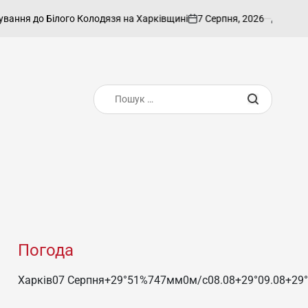
7 Серпня, 2026
admin
 до Білого Колодязя на Харківщині
Харків
on
Опубліковано
Пошук:
Погода
Харків
07 Серпня
+29°
51
%
747
мм
0
м/c
08.08
+29°
09.08
+29°