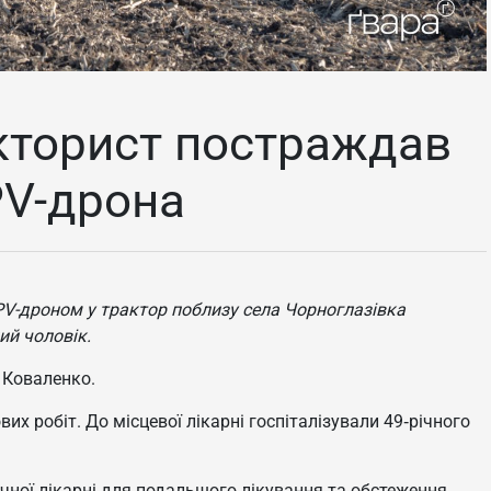
кторист постраждав
PV-дрона
FPV-дроном у трактор поблизу села Чорноглазівка
ий чоловік.
 Коваленко.
их робіт. До місцевої лікарні госпіталізували 49‑річного
чної лікарні для подальшого лікування та обстеження.