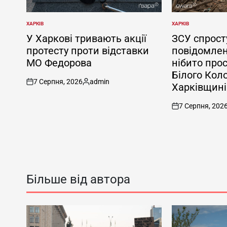
ХАРКІВ
ХАРКІВ
ОПУБЛІКУВАТИ
ОПУБЛІКУВАТИ
У
У
У Харкові тривають акції
ЗСУ спрост
протесту проти відставки
повідомлен
МО Федорова
нібито про
Білого Кол
7 Серпня, 2026
admin
Харківщині
on
Опубліковано
7 Серпня, 202
on
Більше від автора