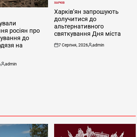
ХАРКІВ
ОПУБЛІКУВАТИ
У
Харків’ян запрошують
долучитися до
ували
альтернативного
ня росіян про
святкування Дня міста
сування до
одязя на
7 Серпня, 2026
admin
on
Опубліковано
6
admin
Опубліковано