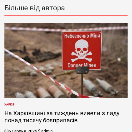
Більше від автора
ХАРКІВ
ОПУБЛІКУВАТИ
У
На Харківщині за тиждень вивели з ладу
понад тисячу боєприпасів
6 Серпня, 2026
admin