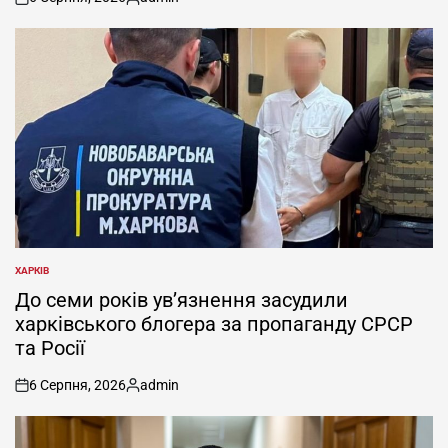
on
Опубліковано
ХАРКІВ
ОПУБЛІКУВАТИ
У
До семи років ув’язнення засудили
харківського блогера за пропаганду СРСР
та Росії
6 Серпня, 2026
admin
on
Опубліковано