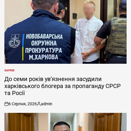
ХАРКІВ
ОПУБЛІКУВАТИ
У
До семи років ув’язнення засудили
харківського блогера за пропаганду СРСР
та Росії
6 Серпня, 2026
admin
on
Опубліковано