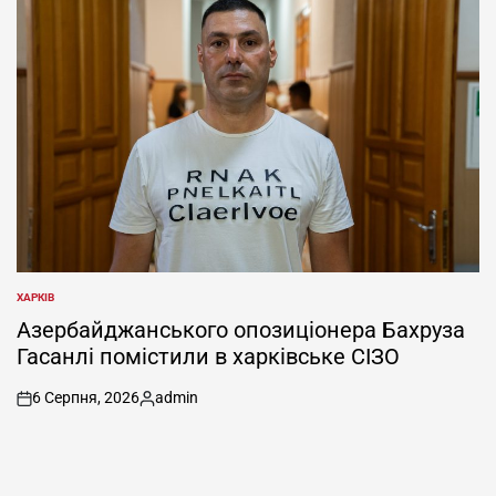
ХАРКІВ
ОПУБЛІКУВАТИ
У
Азербайджанського опозиціонера Бахруза
Гасанлі помістили в харківське СІЗО
6 Серпня, 2026
admin
on
Опубліковано