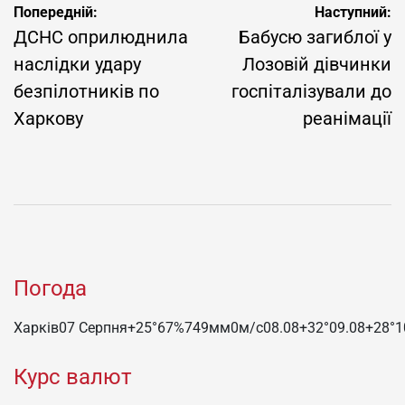
Навігація
Попередній:
Наступний:
записів
ДСНС оприлюднила
Бабусю загиблої у
наслідки удару
Лозовій дівчинки
безпілотників по
госпіталізували до
Харкову
реанімації
Погода
Харків
07 Серпня
+25°
67
%
749
мм
0
м/c
08.08
+32°
09.08
+28°
1
Курс валют