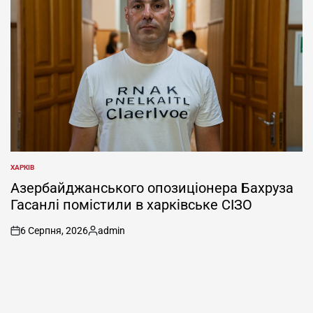
ХАРКІВ
ОПУБЛІКУВАТИ
У
Азербайджанського опозиціонера Бахруза
Гасанлі помістили в харківське СІЗО
6 Серпня, 2026
admin
on
Опубліковано