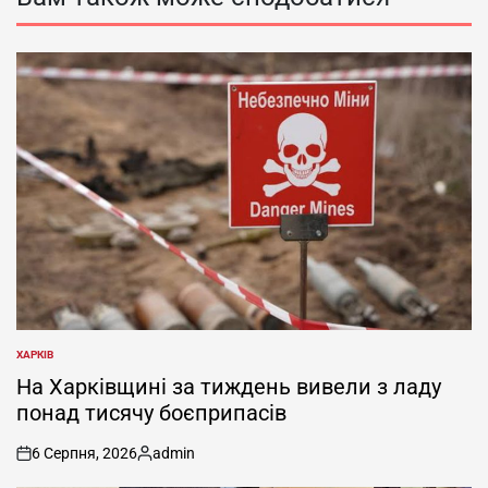
ХАРКІВ
ОПУБЛІКУВАТИ
У
На Харківщині за тиждень вивели з ладу
понад тисячу боєприпасів
6 Серпня, 2026
admin
on
Опубліковано