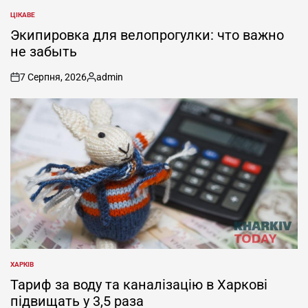
ЦІКАВЕ
ОПУБЛІКУВАТИ
У
Экипировка для велопрогулки: что важно
не забыть
7 Серпня, 2026
admin
on
Опубліковано
ХАРКІВ
ОПУБЛІКУВАТИ
У
Тариф за воду та каналізацію в Харкові
підвищать у 3,5 раза