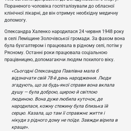
Пораненого чоловіка госпіталізували до обласної
клінічної лікарні, де він отримує необхідну медичну
допомогу.
Олександра Халенко народилася 24 червня 1948 року
в селі Леміщине Золочівської громади. За фахом вона
була бухгалтером і працювала в рідному селі, потім у
Рясному. Останні роки працювала соціальною
працівницею, допомагаючи людям похилого віку.
«Сьогодні Олександра Павлівна мала б
відзначати свій 78-й день народження. Люди
згадують, що за будь-якої справи вона вклала
душу — була доброю, щирою й світлою
людиною. Вона дуже любила куточок, де
народилася, кожну стежину була близька їй
серцю. Казала, що там її справжнє життя і
нікуди з рідного дому не поїде. Завжди вірила в
краще».