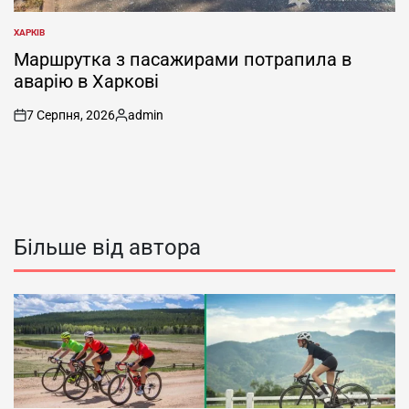
ХАРКІВ
ОПУБЛІКУВАТИ
У
Маршрутка з пасажирами потрапила в
аварію в Харкові
7 Серпня, 2026
admin
on
Опубліковано
Більше від автора