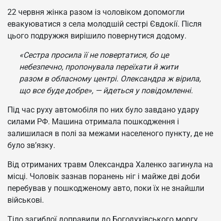
22 червня жінка разом із чоловіком допомогли
евакуюватися з села молодшій сестрі Євдокії. Після
цього подружжя вирішило повернутися додому.
«Сестра просила її не повертатися, бо це
небезпечно, пропонувала переїхати й жити
разом в обласному центрі. Олександра ж вірила,
що все буде добре», — йдеться у повідомленні.
Під час руху автомобіля по них було завдано удару
силами РФ. Машина отримала пошкодження і
залишилася в полі за межами населеного пункту, де не
було зв’язку.
Від отриманих травм Олександра Халенко загинула на
місці. Чоловік зазнав поранень ніг і майже дві доби
перебував у пошкодженому авто, поки їх не знайшли
військові.
Тіло загиблої доправили до Богодухівського моргу.