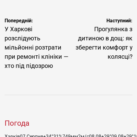
Навігація
Попередній:
Наступний:
записів
У Харкові
Прогулянка з
розслідують
дитиною в дощ: як
мільйонні розтрати
зберегти комфорт у
при ремонті клініки —
колясці?
хто під підозрою
Погода
Харків
07 Серпня
+34°
31
%
749
мм
2
м/c
08.08
+29°
09.08
+29°
1