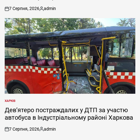
7 Серпня, 2026
admin
on
Опубліковано
ХАРКІВ
ОПУБЛІКУВАТИ
У
Дев’ятеро постраждалих у ДТП за участю
автобуса в Індустріальному районі Харкова
7 Серпня, 2026
admin
on
Опубліковано