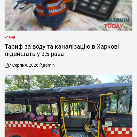
ХАРКІВ
ОПУБЛІКУВАТИ
У
Тариф за воду та каналізацію в Харкові
підвищать у 3,5 раза
7 Серпня, 2026
admin
on
Опубліковано