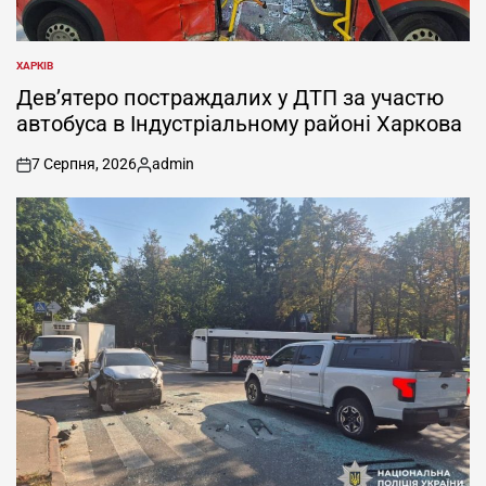
ХАРКІВ
ОПУБЛІКУВАТИ
У
Дев’ятеро постраждалих у ДТП за участю
автобуса в Індустріальному районі Харкова
7 Серпня, 2026
admin
on
Опубліковано