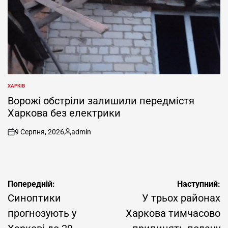
ХАРКІВ
ОПУБЛІКУВАТИ
У
Ворожі обстріли залишили передмістя
Харкова без електрики
9 Серпня, 2026
admin
on
Опубліковано
Навігація
Попередній:
Наступний:
записів
Синоптики
У трьох районах
прогнозують у
Харкова тимчасово