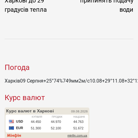
Харкові до 29
припинять подачу
градусів тепла
води
Погода
Харків
09 Серпня
+25°
74
%
749
мм
2
м/c
10.08
+29°
11.08
+32°
1
Курс валют