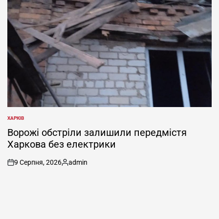
ХАРКІВ
ОПУБЛІКУВАТИ
У
Ворожі обстріли залишили передмістя
Харкова без електрики
9 Серпня, 2026
admin
on
Опубліковано