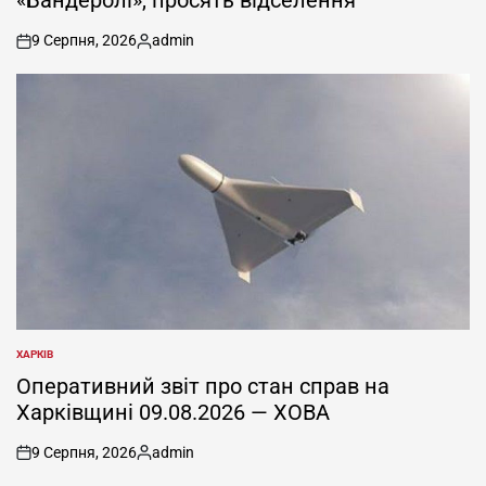
«Бандеролі», просять відселення
9 Серпня, 2026
admin
on
Опубліковано
ХАРКІВ
ОПУБЛІКУВАТИ
У
Оперативний звіт про стан справ на
Харківщині 09.08.2026 — ХОВА
9 Серпня, 2026
admin
on
Опубліковано