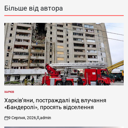
Більше від автора
ХАРКІВ
ОПУБЛІКУВАТИ
У
Харків’яни, постраждалі від влучання
«Бандеролі», просять відселення
9 Серпня, 2026
admin
on
Опубліковано