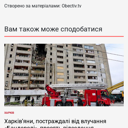
Створено за матеріалами: Obectiv.tv
Вам також може сподобатися
ХАРКІВ
ОПУБЛІКУВАТИ
У
Харків’яни, постраждалі від влучання