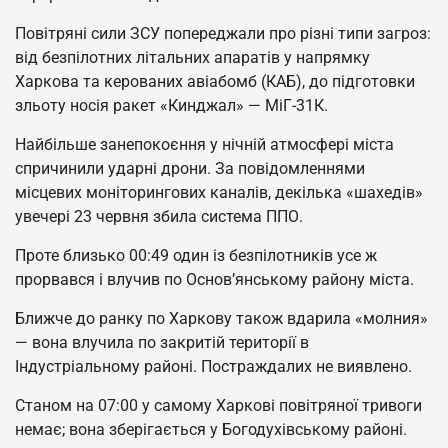
Повітряні сили ЗСУ попереджали про різні типи загроз:
від безпілотних літальних апаратів у напрямку
Харкова та керованих авіабомб (КАБ), до підготовки
зльоту носія ракет «Кинджал» — МіГ-31К.
Найбільше занепокоєння у нічній атмосфері міста
спричинили ударні дрони. За повідомленнями
місцевих моніторингових каналів, декілька «шахедів»
увечері 23 червня збила система ППО.
Проте близько 00:49 один із безпілотників усе ж
прорвався і влучив по Основ’янському району міста.
Ближче до ранку по Харкову також вдарила «молния»
— вона влучила по закритій території в
Індустріальному районі. Постраждалих не виявлено.
Станом на 07:00 у самому Харкові повітряної тривоги
немає; вона зберігається у Богодухівському районі.