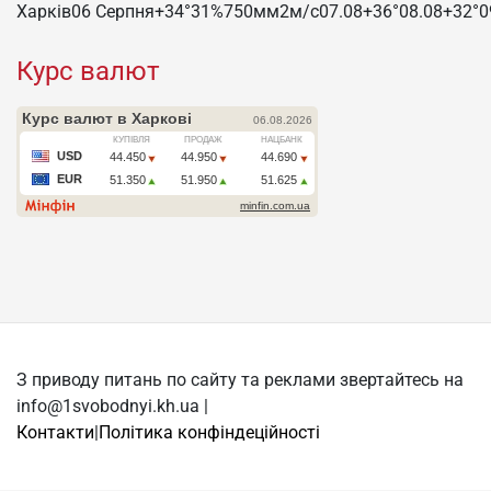
Харків
06 Серпня
+34°
31
%
750
мм
2
м/c
07.08
+36°
08.08
+32°
0
Курс валют
З приводу питань по сайту та реклами звертайтесь на
info@1svobodnyi.kh.ua |
Контакти
|
Політика конфіндеційності