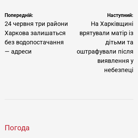
Навігація
Попередній:
Наступний:
записів
24 червня три райони
На Харківщині
Харкова залишаться
врятували матір із
без водопостачання
дітьми та
— адреси
оштрафували після
виявлення у
небезпеці
Погода