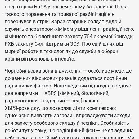
оператором БпЛА у вогнеметному батальйоні. Після
тяжкого поранення та тривалої реабілітації він
повернувся в стрій. Зараз старший солдат Андрій
служить оператором‑хіміком у відділенні радіаційного,
хімічного та біологічного захисту 704 окремої бригади
РХБ захисту Сил підтримки ЗСУ. Про свій шлях від
мирної роботи в технологіях до служби в обороні
країни він розповів в інтерв’ю.
Чорнобильська зона відчуження — особливе місце, де
до звичних військових ризиків додається постійний
радіаційний фактор. Наш зведений підрозділ поєднує
два напрямки — ХБРЯ [хімічний, біологічний,
радіологічний та ядерний — ред.] захист і
ХБРЯ‑розвідку, що дозволяє діяти комплексно:
одночасно виявляти загрози і впроваджувати заходи
для захисту особового складу й техніки. Особливість
роботи тут у тому, що радіаційний фон — не епізодична
небезпека, а постійний супутник кожного завдання. Ми