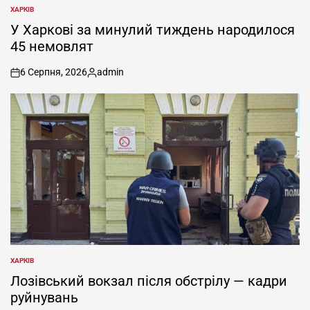
ХАРКІВ
ОПУБЛІКУВАТИ
У
У Харкові за минулий тиждень народилося
45 немовлят
6 Серпня, 2026
admin
on
Опубліковано
ХАРКІВ
ОПУБЛІКУВАТИ
У
Лозівський вокзал після обстрілу — кадри
руйнувань