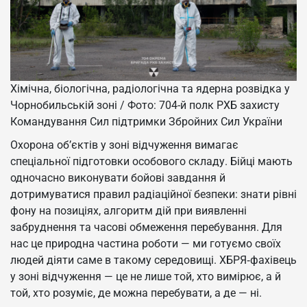
Хімічна, біологічна, радіологічна та ядерна розвідка у
Чорнобильській зоні / Фото: 704-й полк РХБ захисту
Командування Сил підтримки Збройних Сил України
Охорона об’єктів у зоні відчуження вимагає
спеціальної підготовки особового складу. Бійці мають
одночасно виконувати бойові завдання й
дотримуватися правил радіаційної безпеки: знати рівні
фону на позиціях, алгоритм дій при виявленні
забруднення та часові обмеження перебування. Для
нас це природна частина роботи — ми готуємо своїх
людей діяти саме в такому середовищі. ХБРЯ‑фахівець
у зоні відчуження — це не лише той, хто вимірює, а й
той, хто розуміє, де можна перебувати, а де — ні.