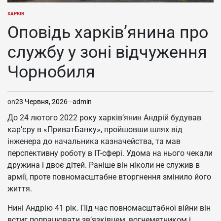
ХАРКІВ
ОПУБЛІКУВАТИ
У
Оповідь харків’янина про
службу у зоні відчуження
Чорнобиля
on
23 Червня, 2026
admin
До 24 лютого 2022 року харків’янин Андрій будував
кар’єру в «ПриватБанку», пройшовши шлях від
інженера до начальника казначейства, та мав
перспективну роботу в IT-сфері. Удома на нього чекали
дружина і двоє дітей. Раніше він ніколи не служив в
армії, проте повномасштабне вторгнення змінило його
життя.
Нині Андрію 41 рік. Під час повномасштабної війни він
встиг попрацювати зв’язківцем, вогнеметником і