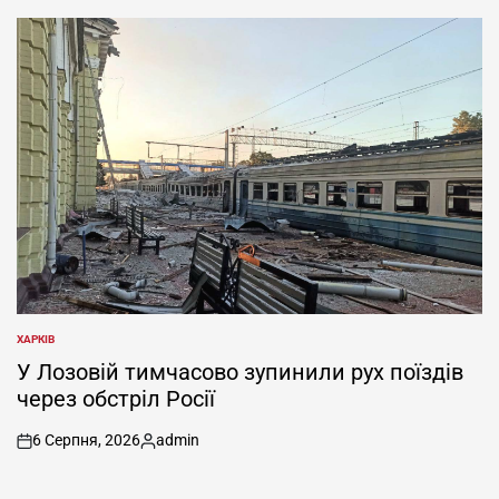
ХАРКІВ
ОПУБЛІКУВАТИ
У
У Лозовій тимчасово зупинили рух поїздів
через обстріл Росії
6 Серпня, 2026
admin
on
Опубліковано