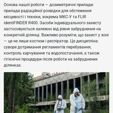
Основа нашої роботи — дозиметричні прилади:
прилади радіаційної розвідки для обстеження
місцевості і техніки, зокрема МКС‑У та FLIR
identiFINDER R400. Засоби індивідуального захисту
застосовуються залежно від рівня забруднення на
конкретній ділянці. Важливо розуміти, що захист у зоні
— це не лише костюм і респіратор. Це дисципліна:
суворе дотримання регламентів перебування,
контроль харчування та водопостачання, а також
гігієнічні процедури після роботи на забруднених
ділянках.