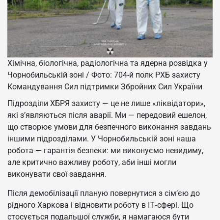
Хімічна, біологічна, радіологічна та ядерна розвідка у
Чорнобильській зоні / Фото: 704-й полк РХБ захисту
Командування Сил підтримки Збройних Сил України
Підрозділи ХБРЯ захисту — це не лише «ліквідатори»,
які з’являються після аварії. Ми — передовий ешелон,
що створює умови для безпечного виконання завдань
іншими підрозділами. У Чорнобильській зоні наша
робота — гарантія безпеки: ми виконуємо невидиму,
але критично важливу роботу, аби інші могли
виконувати свої завдання.
Після демобілізації планую повернутися з сім’єю до
рідного Харкова і відновити роботу в IT‑сфері. Що
стосується подальшої служби, я намагаюся бути