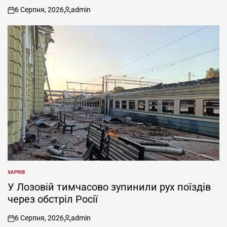
6 Серпня, 2026
admin
on
Опубліковано
ХАРКІВ
ОПУБЛІКУВАТИ
У
У Лозовій тимчасово зупинили рух поїздів
через обстріл Росії
6 Серпня, 2026
admin
on
Опубліковано