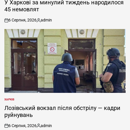
У Харкові за минулий тиждень народилося
45 немовлят
6 Серпня, 2026
admin
on
Опубліковано
ХАРКІВ
ОПУБЛІКУВАТИ
У
Лозівський вокзал після обстрілу — кадри
руйнувань
6 Серпня, 2026
admin
on
Опубліковано