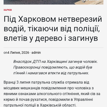
ХАРКІВ
ОПУБЛІКУВАТИ
У
Під Харковом нетверезий
водій, тікаючи від поліції,
влетів у дерево і загинув
on
4 Липня, 2026
admin
Внаслідок ДТП на Харківщині загинув чоловік.
Правоохоронці повідомляють, що водій був
п’яний і намагався втекти від патрульних.
Вранці 3 липня патрульна служба отримала від
місцевих мешканців повідомлення про чоловіка з
явними ознаками алкогольного сп’яніння, який сів за
кермо й почав рухатися, повідомили в Управлінні
патрульної поліції в Харківській області.