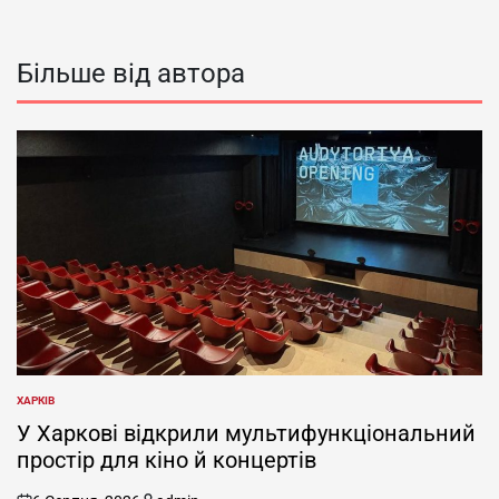
Більше від автора
ХАРКІВ
ОПУБЛІКУВАТИ
У
У Харкові відкрили мультифункціональний
простір для кіно й концертів