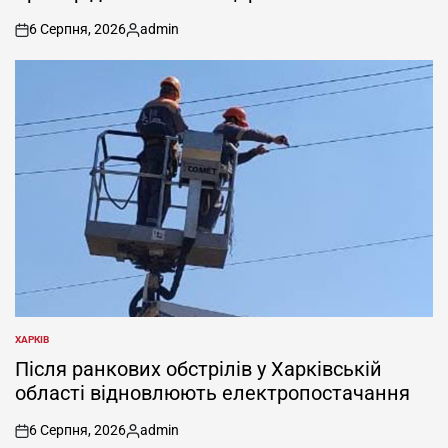
6 Серпня, 2026
admin
on
Опубліковано
ХАРКІВ
ОПУБЛІКУВАТИ
У
Після ранкових обстрілів у Харківській
області відновлюють електропостачання
6 Серпня, 2026
admin
on
Опубліковано