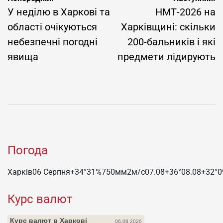
записів
У неділю в Харкові та
НМТ-2026 на
області очікуються
Харківщині: скільки
небезпечні погодні
200-бальників і які
явища
предмети лідирують
Погода
Харків
06 Серпня
+34°
31
%
750
мм
2
м/c
07.08
+36°
08.08
+32°
0
Курс валют