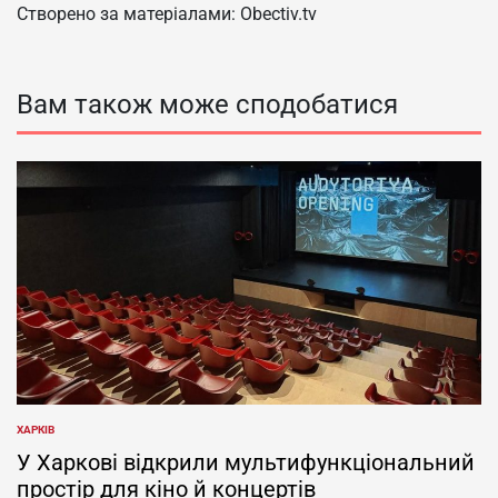
Створено за матеріалами: Obectiv.tv
Вам також може сподобатися
ХАРКІВ
ОПУБЛІКУВАТИ
У
У Харкові відкрили мультифункціональний
простір для кіно й концертів