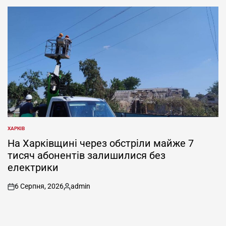
ХАРКІВ
ОПУБЛІКУВАТИ
У
На Харківщині через обстріли майже 7
тисяч абонентів залишилися без
електрики
6 Серпня, 2026
admin
on
Опубліковано