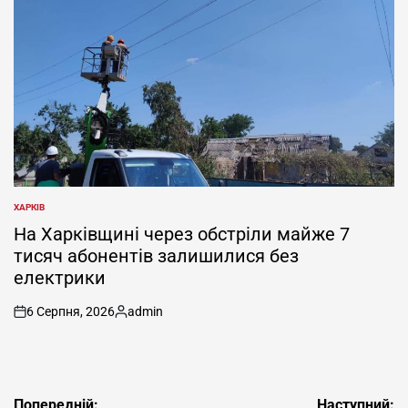
ХАРКІВ
ОПУБЛІКУВАТИ
У
На Харківщині через обстріли майже 7
тисяч абонентів залишилися без
електрики
6 Серпня, 2026
admin
on
Опубліковано
Навігація
Попередній:
Наступний: