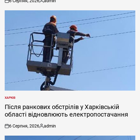
6 Серпня, 2026
admin
on
Опубліковано
ХАРКІВ
ОПУБЛІКУВАТИ
У
Після ранкових обстрілів у Харківській
області відновлюють електропостачання
6 Серпня, 2026
admin
on
Опубліковано