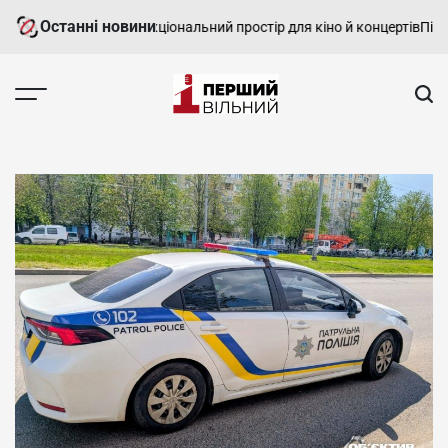
Перейти
Останні новини
ідкрили мультифункціональний простір для кіно й концертів
Після р
до
вмісту
Перший
Вільний
-
харківський,
новини
Харкова
та
області