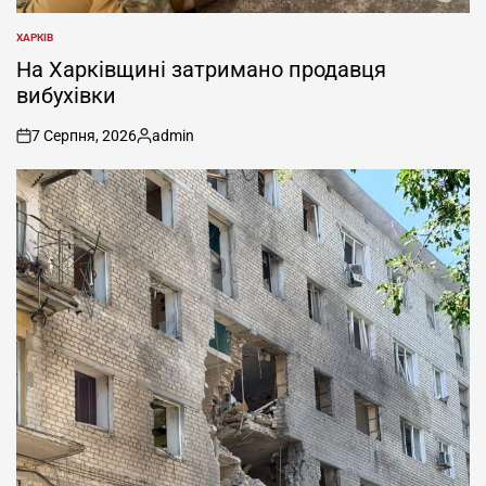
ХАРКІВ
ОПУБЛІКУВАТИ
У
На Харківщині затримано продавця
вибухівки
7 Серпня, 2026
admin
on
Опубліковано