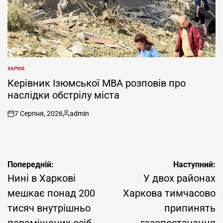
ХАРКІВ
ОПУБЛІКУВАТИ
У
Керівник Ізюмської МВА розповів про
наслідки обстрілу міста
7 Серпня, 2026
admin
on
Опубліковано
Навігація
Попередній:
Наступний:
записів
Нині в Харкові
У двох районах
мешкає понад 200
Харкова тимчасово
тисяч внутрішньо
припинять
переміщених осіб
газопостачання