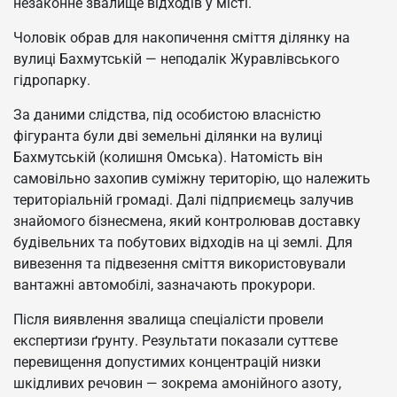
незаконне звалище відходів у місті.
Чоловік обрав для накопичення сміття ділянку на
вулиці Бахмутській — неподалік Журавлівського
гідропарку.
За даними слідства, під особистою власністю
фігуранта були дві земельні ділянки на вулиці
Бахмутській (колишня Омська). Натомість він
самовільно захопив суміжну територію, що належить
територіальній громаді. Далі підприємець залучив
знайомого бізнесмена, який контролював доставку
будівельних та побутових відходів на ці землі. Для
вивезення та підвезення сміття використовували
вантажні автомобілі, зазначають прокурори.
Після виявлення звалища спеціалісти провели
експертизи ґрунту. Результати показали суттєве
перевищення допустимих концентрацій низки
шкідливих речовин — зокрема амонійного азоту,