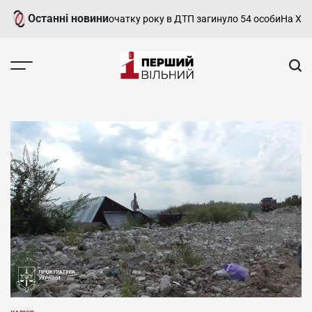
Перейти
Останні новини
 Харківщини від початку року в ДТП загинуло 54 особи
На Харківщи
до
вмісту
Перший
Вільний
-
харківський,
новини
Харкова
та
області