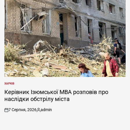
ХАРКІВ
ОПУБЛІКУВАТИ
У
Керівник Ізюмської МВА розповів про
наслідки обстрілу міста
7 Серпня, 2026
admin
on
Опубліковано