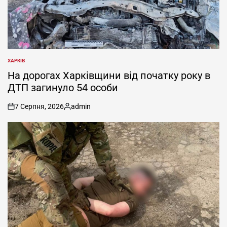
ХАРКІВ
ОПУБЛІКУВАТИ
У
На дорогах Харківщини від початку року в
ДТП загинуло 54 особи
7 Серпня, 2026
admin
on
Опубліковано