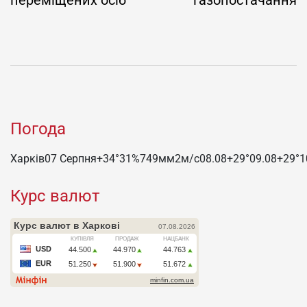
Погода
Харків
07 Серпня
+34°
31
%
749
мм
2
м/c
08.08
+29°
09.08
+29°
1
Курс валют