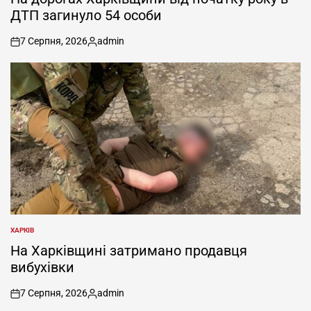
ДТП загинуло 54 особи
7 Серпня, 2026
admin
on
Опубліковано
ХАРКІВ
ОПУБЛІКУВАТИ
У
На Харківщині затримано продавця
вибухівки
7 Серпня, 2026
admin
on
Опубліковано