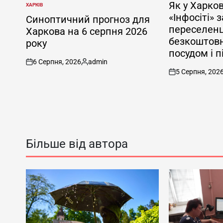
У
Як у Харков
ХАРКІВ
ОПУБЛІКУВАТИ
«Інфосіті» 
У
Синоптичний прогноз для
переселенц
Харкова на 6 серпня 2026
безкоштовн
року
посудом і 
6 Серпня, 2026
admin
on
Опубліковано
5 Серпня, 202
on
Більше від автора