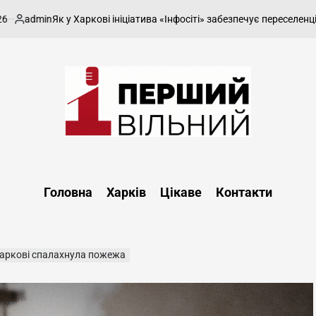
admin
Як у Харкові ініціатива «Інфосіті» забезпечує переселенців б
убліковано
Перший
Вільний
-
Головна
Харків
Цікаве
Контакти
харківський,
новини
Харкова
та
 Харкові спалахнула пожежа
області