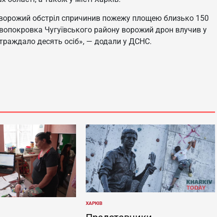
у ворожий обстріл спричинив пожежу площею близько 150
овопокровка Чугуївського району ворожий дрон влучив у
траждало десять осіб», — додали у ДСНС.
ХАРКІВ
ОПУБЛІКУВАТИ
У