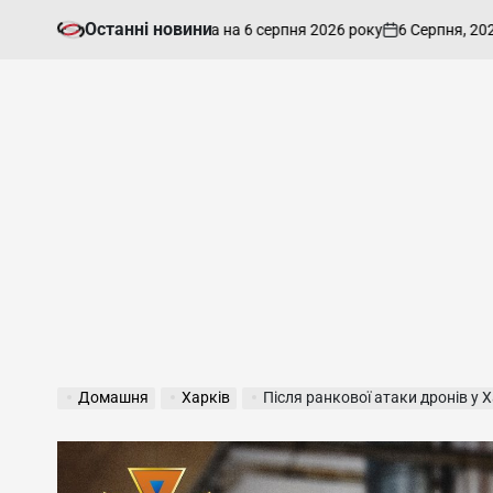
Перейти
Останні новини
6 Серпня, 2026
й прогноз для Харкова на 6 серпня 2026 року
до
on
Оп
вмісту
Домашня
Харків
Після ранкової атаки дронів у