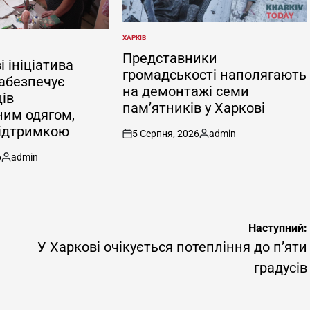
ХАРКІВ
ОПУБЛІКУВАТИ
У
Представники
і ініціатива
громадськості наполягають
забезпечує
на демонтажі семи
ів
пам’ятників у Харкові
им одягом,
підтримкою
5 Серпня, 2026
admin
on
Опубліковано
6
admin
Опубліковано
Наступний:
У Харкові очікується потепління до п’яти
градусів