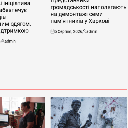
Представники
і ініціатива
громадськості наполягають
забезпечує
на демонтажі семи
ів
пам’ятників у Харкові
им одягом,
підтримкою
5 Серпня, 2026
admin
on
Опубліковано
6
admin
Опубліковано