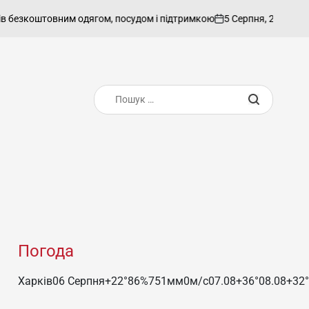
5 Серпня, 2026
admin
езкоштовним одягом, посудом і підтримкою
on
Опублік
Пошук:
Погода
Харків
06 Серпня
+22°
86
%
751
мм
0
м/c
07.08
+36°
08.08
+32°