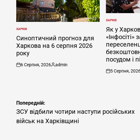
ХАРКІВ
ОПУБЛІКУВАТИ
У
Як у Харков
ХАРКІВ
ОПУБЛІКУВАТИ
«Інфосіті» 
У
Синоптичний прогноз для
переселенц
Харкова на 6 серпня 2026
безкоштовн
року
посудом і 
6 Серпня, 2026
admin
on
Опубліковано
5 Серпня, 202
on
Навігація
Попередній:
записів
ЗСУ відбили чотири наступи російських
військ на Харківщині