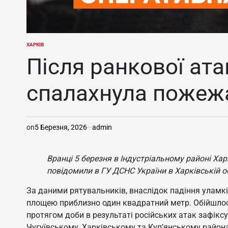
ХАРКІВ
ОПУБЛІКУВАТИ
У
Після ранкової ата
спалахнула пожеж
on
5 Березня, 2026
admin
Вранці 5 березня в Індустріальному районі Ха
повідомили в ГУ ДСНС України в Харківській о
За даними рятувальників, внаслідок падіння уламкі
площею приблизно один квадратний метр. Обійшло
протягом доби в результаті російських атак зафікс
Чугуївському, Харківському та Куп’янському районах