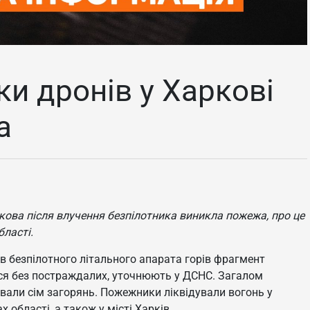
ки дронів у Харкові
а
ркова після влучення безпілотника виникла пожежа, про це
бласті.
в безпілотного літального апарата горів фрагмент
ся без постраждалих, уточнюють у ДСНС. Загалом
ували сім загорянь. Пожежники ліквідували вогонь у
 області, а також у місті Харків.