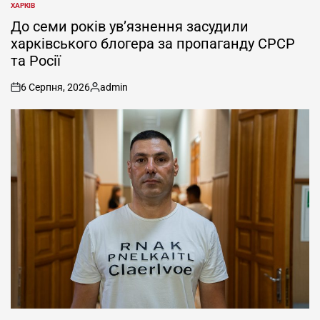
ХАРКІВ
ОПУБЛІКУВАТИ
У
До семи років ув’язнення засудили
харківського блогера за пропаганду СРСР
та Росії
6 Серпня, 2026
admin
on
Опубліковано