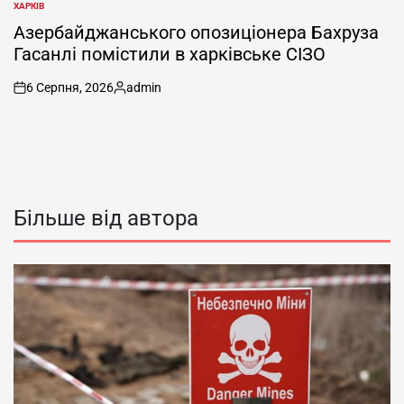
ХАРКІВ
ОПУБЛІКУВАТИ
У
Азербайджанського опозиціонера Бахруза
Гасанлі помістили в харківське СІЗО
6 Серпня, 2026
admin
on
Опубліковано
Більше від автора