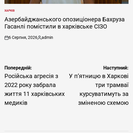
ХАРКІВ
ОПУБЛІКУВАТИ
У
Азербайджанського опозиціонера Бахруза
Гасанлі помістили в харківське СІЗО
6 Серпня, 2026
admin
on
Опубліковано
Навігація
Попередній:
Наступний:
записів
Російська агресія з
У п’ятницю в Харкові
2022 року забрала
три трамваї
життя 11 харківських
курсуватимуть за
медиків
зміненою схемою