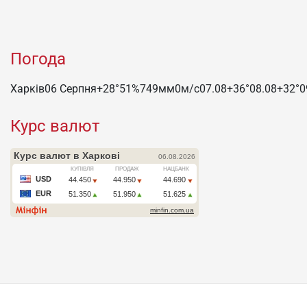
Погода
Харків
06 Серпня
+28°
51
%
749
мм
0
м/c
07.08
+36°
08.08
+32°
0
Курс валют