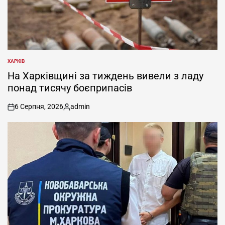
ХАРКІВ
ОПУБЛІКУВАТИ
У
На Харківщині за тиждень вивели з ладу
понад тисячу боєприпасів
6 Серпня, 2026
admin
on
Опубліковано