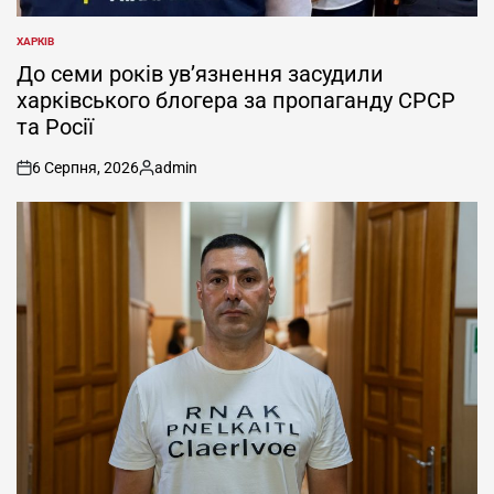
ХАРКІВ
ОПУБЛІКУВАТИ
У
До семи років ув’язнення засудили
харківського блогера за пропаганду СРСР
та Росії
6 Серпня, 2026
admin
on
Опубліковано