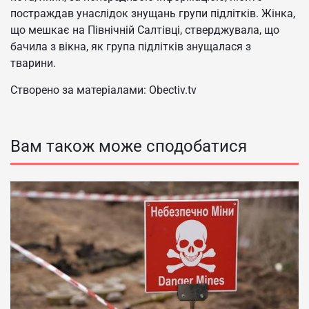
постраждав унаслідок знущань групи підлітків. Жінка,
що мешкає на Північній Салтівці, стверджувала, що
бачила з вікна, як група підлітків знущалася з
тварини.
Створено за матеріалами: Obectiv.tv
Вам також може сподобатися