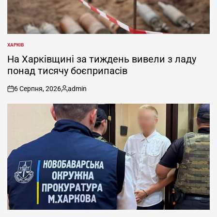
ХАРКІВ
ОПУБЛІКУВАТИ
У
На Харківщині за тиждень вивели з ладу
понад тисячу боєприпасів
6 Серпня, 2026
admin
on
Опубліковано