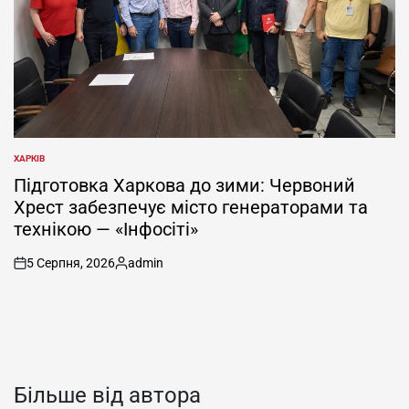
ХАРКІВ
ОПУБЛІКУВАТИ
У
Підготовка Харкова до зими: Червоний
Хрест забезпечує місто генераторами та
технікою — «Інфосіті»
5 Серпня, 2026
admin
on
Опубліковано
Більше від автора