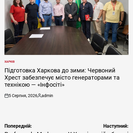
ХАРКІВ
ОПУБЛІКУВАТИ
У
Підготовка Харкова до зими: Червоний
Хрест забезпечує місто генераторами та
технікою — «Інфосіті»
5 Серпня, 2026
admin
on
Опубліковано
Навігація
Попередній:
Наступний: