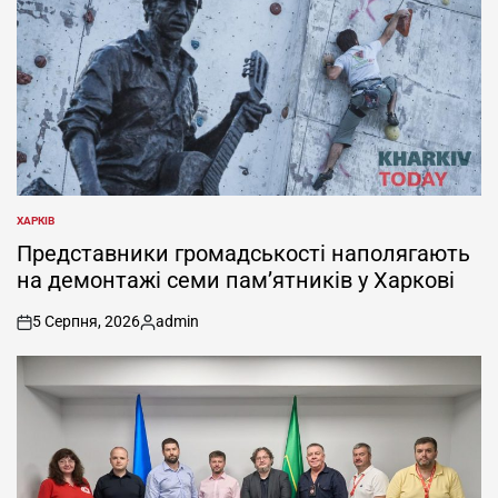
ХАРКІВ
ОПУБЛІКУВАТИ
У
Представники громадськості наполягають
на демонтажі семи пам’ятників у Харкові
5 Серпня, 2026
admin
on
Опубліковано