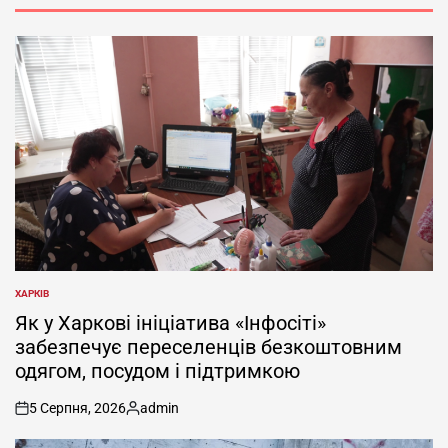
ХАРКІВ
ОПУБЛІКУВАТИ
У
Як у Харкові ініціатива «Інфосіті»
забезпечує переселенців безкоштовним
одягом, посудом і підтримкою
5 Серпня, 2026
admin
on
Опубліковано