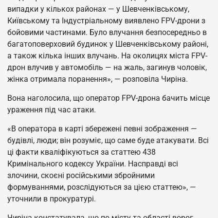
випадки у кількох районах — у Шевченківському,
Київському та Індустріальному виявлено FPV-дрони з
бойовими частинами. Було влучання безпосередньо в
багатоповерховий будинок у Шевченківському районі,
а також кілька інших влучань. На околицях міста FPV-
дрон влучив у автомобіль — на жаль, загинув чоловік,
жінка отримала поранення», — розповіла Чиріна.
Вона наголосила, що оператор FPV-дрона бачить місце
ураження під час атаки.
«В оператора в карті збережені певні зображення —
будівлі, люди; він розуміє, що саме буде атакувати. Всі
ці факти кваліфікуються за статтею 438
Кримінального кодексу України. Насправді всі
злочини, скоєні російськими збройними
формуваннями, розслідуються за цією статтею», —
уточнили в прокуратурі.
Чиріна констатувала, що по місту та області ворог