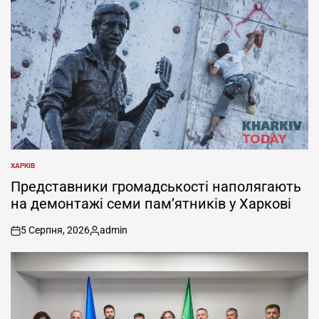
ХАРКІВ
ОПУБЛІКУВАТИ
У
Представники громадськості наполягають
на демонтажі семи пам’ятників у Харкові
5 Серпня, 2026
admin
on
Опубліковано