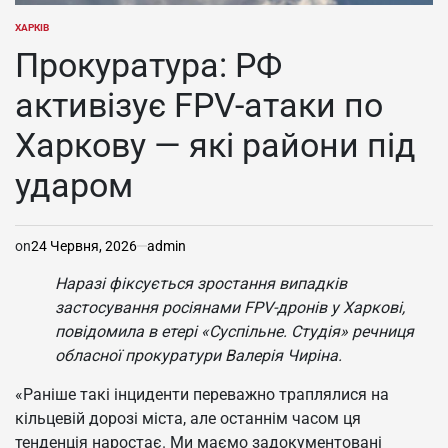
ХАРКІВ
ОПУБЛІКУВАТИ
У
Прокуратура: РФ
активізує FPV-атаки по
Харкову — які райони під
ударом
on
24 Червня, 2026
admin
Наразі фіксується зростання випадків
застосування росіянами FPV-дронів у Харкові,
повідомила в етері «Суспільне. Студія» речниця
обласної прокуратури Валерія Чиріна.
«Раніше такі інциденти переважно траплялися на
кільцевій дорозі міста, але останнім часом ця
тенденція наростає. Ми маємо задокументовані