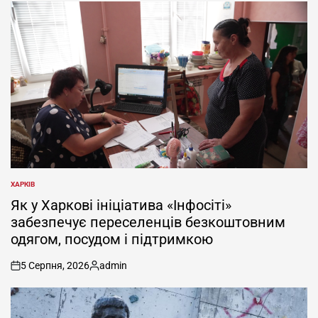
ХАРКІВ
ОПУБЛІКУВАТИ
У
Як у Харкові ініціатива «Інфосіті»
забезпечує переселенців безкоштовним
одягом, посудом і підтримкою
5 Серпня, 2026
admin
on
Опубліковано