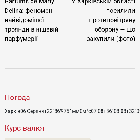
записів
Parfums de Marly
У Харківській області
Delina: феномен
посилили
найвідомішої
протиповітряну
троянди в нішевій
оборону — що
парфумерії
закупили (фото)
Погода
Харків
06 Серпня
+22°
86
%
751
мм
0
м/c
07.08
+36°
08.08
+32°
0
Курс валют