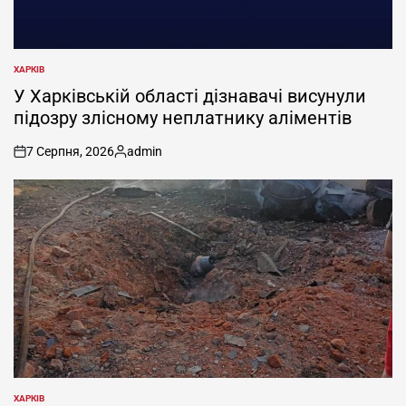
ХАРКІВ
ОПУБЛІКУВАТИ
У
У Харківській області дізнавачі висунули
підозру злісному неплатнику аліментів
7 Серпня, 2026
admin
on
Опубліковано
ХАРКІВ
ОПУБЛІКУВАТИ