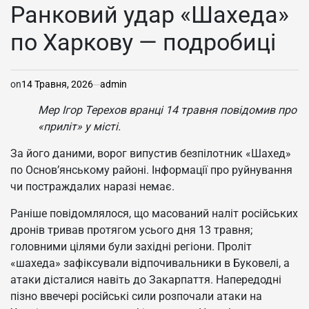
У
Ранковий удар «Шахеда»
по Харкову — подробиці
on
14 Травня, 2026
admin
Мер Ігор Терехов вранці 14 травня повідомив про
«приліт» у місті.
За його даними, ворог випустив безпілотник «Шахед»
по Основ’янському районі. Інформації про руйнування
чи постраждалих наразі немає.
Раніше повідомлялося, що масований наліт російських
дронів тривав протягом усього дня 13 травня;
головними цілями були західні регіони. Проліт
«шахеда» зафіксували відпочивальники в Буковелі, а
атаки дісталися навіть до Закарпаття. Напередодні
пізно ввечері російські сили розпочали атаки на