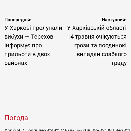
Навігація
Попередній:
Наступний:
записів
У Харкові пролунали
У Харківській області
вибухи — Терехов
14 травня очікуються
інформує про
грози та поодинокі
прильоти в двох
випадки слабкого
районах
граду
Погода
Харків
07 Серпня
+28°
49
%
749
мм
1
м/c
08.08
+32°
09.08
+28°
1