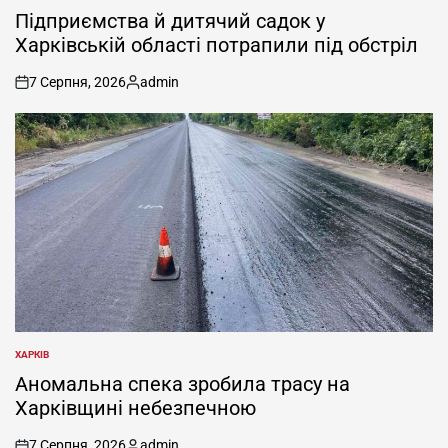
У
Підприємства й дитячий садок у
Харківській області потрапили під обстріл
7 Серпня, 2026
admin
on
Опубліковано
ХАРКІВ
ОПУБЛІКУВАТИ
У
Аномальна спека зробила трасу на
Харківщині небезпечною
7 Серпня, 2026
admin