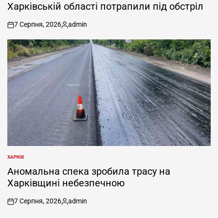
Харківській області потрапили під обстріл
7 Серпня, 2026
admin
on
Опубліковано
ХАРКІВ
ОПУБЛІКУВАТИ
У
Аномальна спека зробила трасу на
Харківщині небезпечною
7 Серпня, 2026
admin
on
Опубліковано