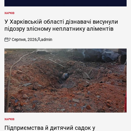
ХАРКІВ
ОПУБЛІКУВАТИ
У
У Харківській області дізнавачі висунули
підозру злісному неплатнику аліментів
7 Серпня, 2026
admin
on
Опубліковано
ХАРКІВ
ОПУБЛІКУВАТИ
У
Підприємства й дитячий садок у