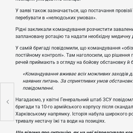
У заяві також зазначається, що постачання провізії 
перебувати в «нелюдських умовах».
Рідні закликали командування розчистити завалений
заплановану ротацію та надати необхідну медичну 
У самій бригаді повідомили, що командування «обіз
постійному контролі». Там наголосили, що рішення 
речей приймають з огляду на бойову обстановку й б
«Командування вживає всіх можливих заходів д
наявних питань. За сприятливих умов обстановки
повідомленні.
Нагадаємо, у квітні Генеральний штаб ЗСУ повідомл
на
бригади та 10-го армійського корпусу після сканда
Харківському напрямку. Історія набула широкого роз
тривалу нестачу їжі та води на позиціях.
Що відомо про ситуацію, як на неї відреагувало к