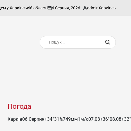
6 Серпня, 2026
admin
рківській області
Харківський суд виніс 
on
Опубліковано
Пошук:
Погода
Харків
06 Серпня
+34°
31
%
749
мм
1
м/c
07.08
+36°
08.08
+32°