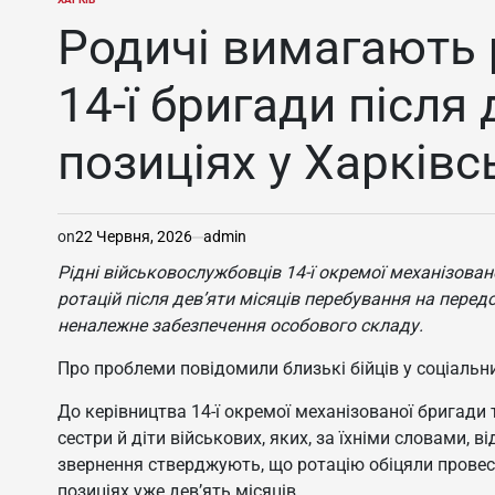
ОПУБЛІКУВАТИ
У
Родичі вимагають 
14-ї бригади після 
позиціях у Харківс
on
22 Червня, 2026
admin
Рідні військовослужбовців
14-ї окремої механізова
ротацій після дев’яти місяців перебування на перед
неналежне забезпечення особового складу.
Про проблеми повідомили близькі бійців у соціальн
До керівництва 14-ї окремої механізованої бригади
сестри й діти військових, яких, за їхніми словами, 
звернення стверджують, що ротацію обіцяли провести
позиціях уже дев’ять місяців.