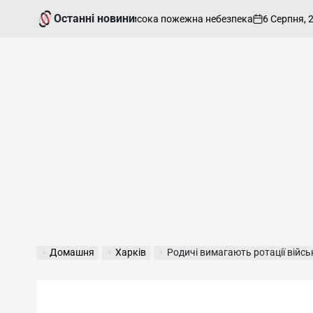
Перейти
Останні новини
6 Серпня, 2026
арківщині очікується висока пожежна небезпека
до
on
О
вмісту
Домашня
Харків
Родичі вимагають ротації військових 14-ї бригад