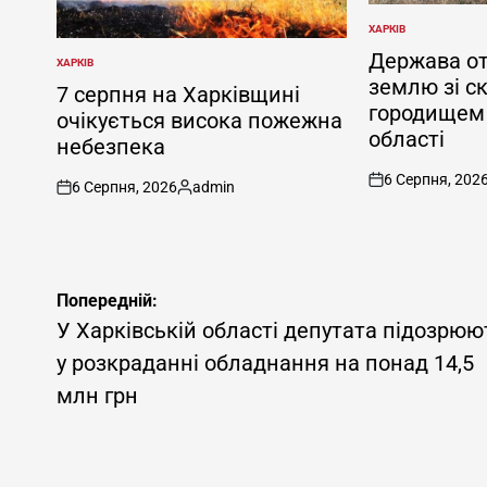
ХАРКІВ
ОПУБЛІКУВАТИ
У
Держава о
ХАРКІВ
ОПУБЛІКУВАТИ
землю зі с
У
7 серпня на Харківщині
городищем 
очікується висока пожежна
області
небезпека
6 Серпня, 202
6 Серпня, 2026
admin
on
on
Опубліковано
Навігація
Попередній:
записів
У Харківській області депутата підозрюю
у розкраданні обладнання на понад 14,5
млн грн