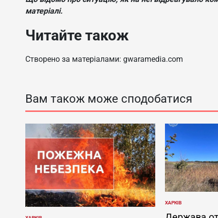
матеріалі.
Читайте також
Створено за матеріалами: gwaramedia.com
Вам також може сподобатися
ХАРКІВ
ОПУБЛІКУВАТИ
У
Держава о
ХАРКІВ