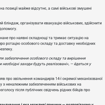
на позиції майже відсутнє, а самі військові змушені
 бліндаж, організувати евакуацію військових, здійснити
допомогу.
нане про наявні складнощі та тримає ситуацію на
про ротацію особового складу та доставку необхідних
езпеку.
ля забезпечення особового складу та вирішення
 необхідні заходи будуть реалізовані», — йдеться у
яв про звільнення командирів 14-ї окремої механізованої
лу з неналежним забезпеченням військових на
голосу після публічних свідчень рідних бійців про
омандування і яка можливі причини — розповідаємо у