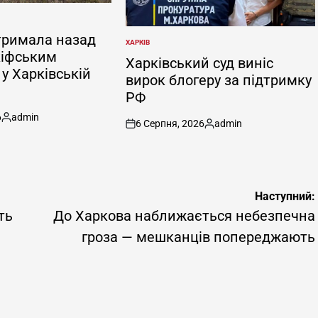
тримала назад
ХАРКІВ
ОПУБЛІКУВАТИ
кіфським
У
Харківський суд виніс
у Харківській
вирок блогеру за підтримку
РФ
6
admin
6 Серпня, 2026
admin
Опубліковано
on
Опубліковано
Наступний:
ть
До Харкова наближається небезпечна
гроза — мешканців попереджають