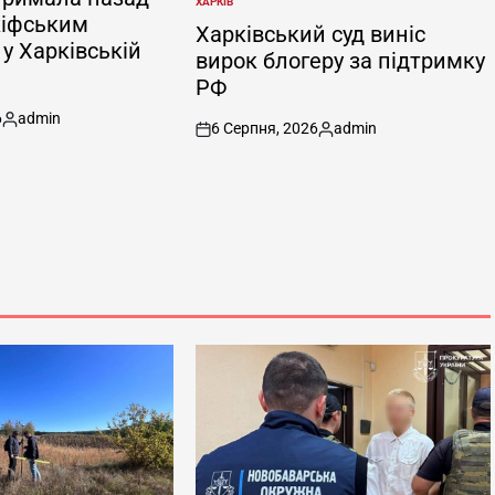
ХАРКІВ
ОПУБЛІКУВАТИ
кіфським
У
Харківський суд виніс
у Харківській
вирок блогеру за підтримку
РФ
6
admin
6 Серпня, 2026
admin
Опубліковано
on
Опубліковано