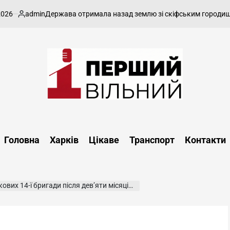
admin
Держава отримала назад землю зі скіфським городищем у Ха
публіковано
Перший
Вільний
-
Головна
Харків
Цікаве
Транспорт
Контакти
харківський,
новини
Харкова
та
и після дев’яти місяців на позиціях у Харківській області
області