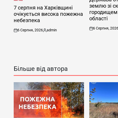
ОПУБЛІКУВАТИ
землю зі с
У
7 серпня на Харківщині
городищем 
очікується висока пожежна
області
небезпека
6 Серпня, 202
6 Серпня, 2026
admin
on
on
Опубліковано
Більше від автора