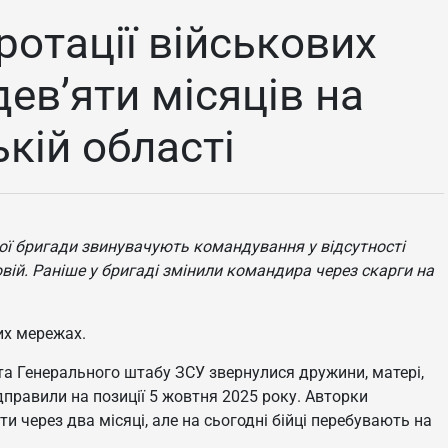
ротації військових
дев’яти місяців на
ькій області
ної бригади звинувачують командування у відсутності
овій. Раніше у бригаді змінили командира через скарги на
их мережах.
 та Генерального штабу ЗСУ звернулися дружини, матері,
відправили на позиції 5 жовтня 2025 року. Авторки
 через два місяці, але на сьогодні бійці перебувають на