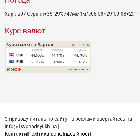
Погода
Харків
07 Серпня
+35°
29
%
747
мм
1
м/c
08.08
+29°
09.08
+29°
1
Курс валют
З приводу питань по сайту та реклами звертайтесь на
info@1svobodnyi.kh.ua |
Контакти
|
Політика конфіндеційності