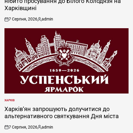
нібито просування до Білого Колодязя на
Харківщині
7 Серпня, 2026
admin
on
Опубліковано
ХАРКІВ
ОПУБЛІКУВАТИ
У
Харків’ян запрошують долучитися до
альтернативного святкування Дня міста
7 Серпня, 2026
admin
on
Опубліковано