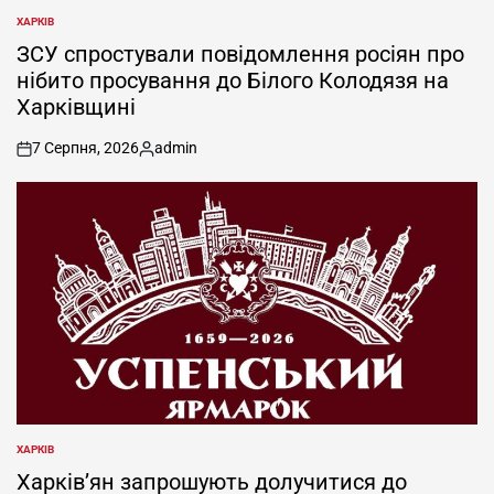
ХАРКІВ
ОПУБЛІКУВАТИ
У
ЗСУ спростували повідомлення росіян про
нібито просування до Білого Колодязя на
Харківщині
7 Серпня, 2026
admin
on
Опубліковано
ХАРКІВ
ОПУБЛІКУВАТИ
У
Харків’ян запрошують долучитися до