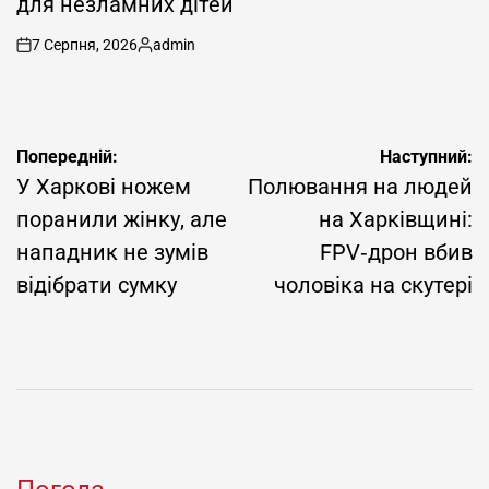
для незламних дітей
7 Серпня, 2026
admin
on
Опубліковано
Навігація
Попередній:
Наступний:
записів
У Харкові ножем
Полювання на людей
поранили жінку, але
на Харківщині:
нападник не зумів
FPV‑дрон вбив
відібрати сумку
чоловіка на скутері