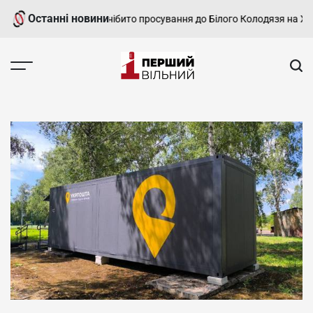
Перейти
Останні новини
ння росіян про нібито просування до Білого Колодязя на Харківщин
до
вмісту
Перший
Вільний
-
харківський,
новини
Харкова
та
області