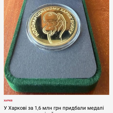
ХАРКІВ
ОПУБЛІКУВАТИ
У
У Харкові за 1,6 млн грн придбали медалі