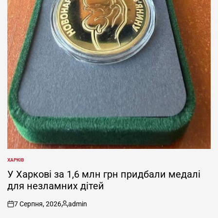
ХАРКІВ
ОПУБЛІКУВАТИ
У
У Харкові за 1,6 млн грн придбали медалі
для незламних дітей
7 Серпня, 2026
admin
on
Опубліковано