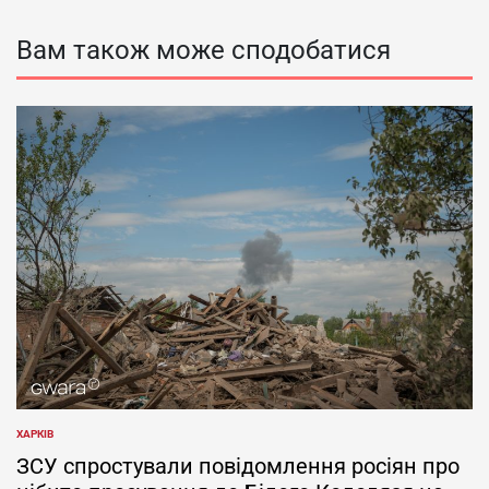
Вам також може сподобатися
ХАРКІВ
ОПУБЛІКУВАТИ
У
ЗСУ спростували повідомлення росіян про