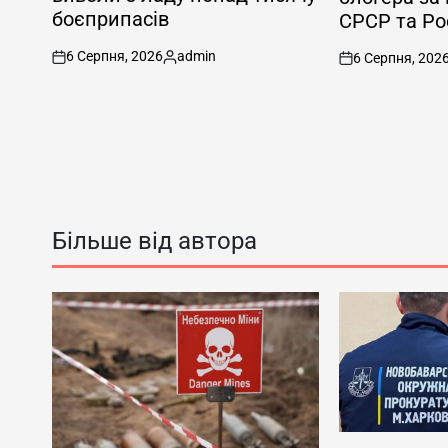
боєприпасів
СРСР та Рос
6 Серпня, 2026
admin
6 Серпня, 202
on
Опубліковано
on
Більше від автора