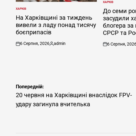
ХАРКІВ
ОПУБЛІКУВАТИ
У
ХАРКІВ
До семи ро
ОПУБЛІКУВАТИ
У
На Харківщині за тиждень
засудили х
вивели з ладу понад тисячу
блогера за
боєприпасів
СРСР та Рос
6 Серпня, 2026
admin
6 Серпня, 202
on
Опубліковано
on
Навігація
Попередній:
записів
20 червня на Харківщині внаслідок FPV-
удару загинула вчителька