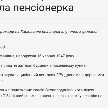
ла пенсіонерка
 громади на Харківщині внаслідок влучання керованої
ді.
фанівна, народжена 16 червня 1947 року.
приватні житлові будинки в населеному пункті.
 атакували цивільний легковик FPV-дроном на дорозі між
ні.
телька початкових класів Сковородинівського ліцею
 її 54-річний співмешканець пережив гостру реакцію на