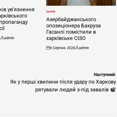
ків ув’язнення
ХАРКІВ
ОПУБЛІКУВАТИ
арківського
У
Азербайджанського
 пропаганду
опозиціонера Бахруза
ії
Гасанлі помістили в
харківське СІЗО
6
admin
Опубліковано
6 Серпня, 2026
admin
on
Опубліковано
Наступний:
Як у перші хвилини після удару по Харкову
рятували людей з-під завалів