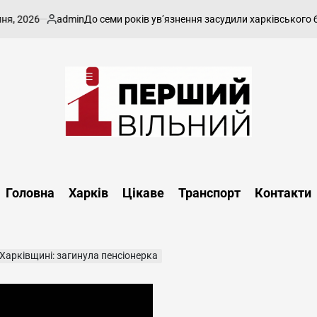
026
admin
До семи років ув’язнення засудили харківського блоге
Опубліковано
Перший
Вільний
-
Головна
Харків
Цікаве
Транспорт
Контакти
харківський,
новини
Харкова
та
 Харківщині: загинула пенсіонерка
області