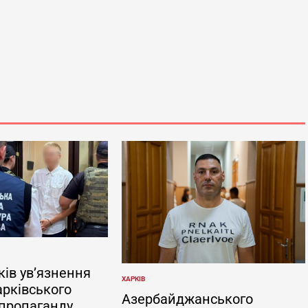
ків ув’язнення
ХАРКІВ
ОПУБЛІКУВАТИ
арківського
У
Азербайджанського
 пропаганду