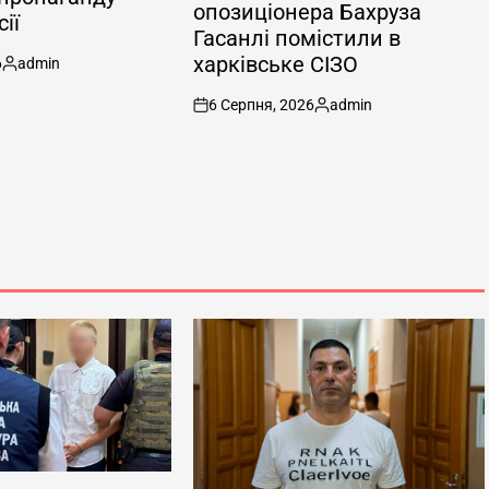
опозиціонера Бахруза
ії
Гасанлі помістили в
харківське СІЗО
6
admin
Опубліковано
6 Серпня, 2026
admin
on
Опубліковано