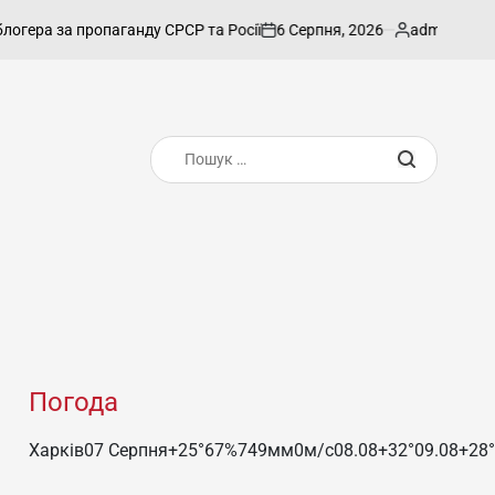
6 Серпня, 2026
admin
ра за пропаганду СРСР та Росії
Азербайджа
on
Опубліковано
Пошук:
Погода
Харків
07 Серпня
+25°
67
%
749
мм
0
м/c
08.08
+32°
09.08
+28°