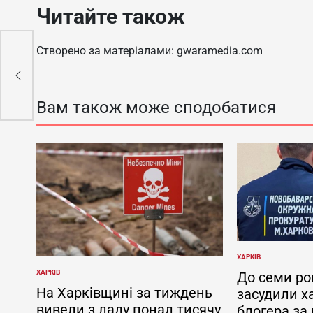
Читайте також
Створено за матеріалами: gwaramedia.com
ула
Вам також може сподобатися
ХАРКІВ
ОПУБЛІКУВАТИ
У
ХАРКІВ
До семи ро
ОПУБЛІКУВАТИ
У
На Харківщині за тиждень
засудили х
вивели з ладу понад тисячу
блогера за