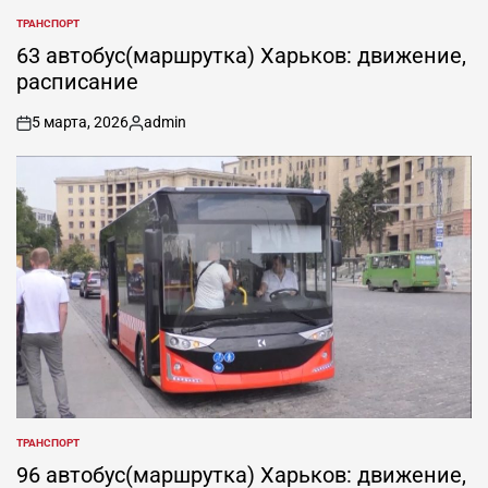
ТРАНСПОРТ
ОПУБЛИКОВАНО
В
63 автобус(маршрутка) Харьков: движение,
расписание
5 марта, 2026
admin
on
Запись
от
ТРАНСПОРТ
ОПУБЛИКОВАНО
В
96 автобус(маршрутка) Харьков: движение,