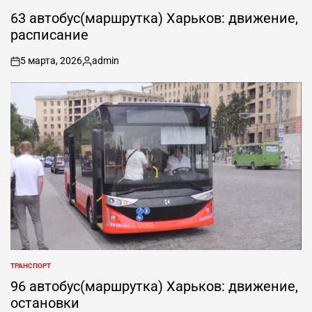
ОПУБЛИКОВАНО
В
63 автобус(маршрутка) Харьков: движение,
расписание
5 марта, 2026
admin
on
Запись
от
ТРАНСПОРТ
ОПУБЛИКОВАНО
В
96 автобус(маршрутка) Харьков: движение,
остановки