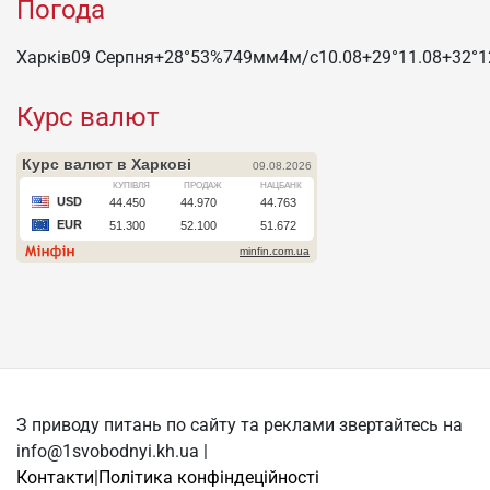
Погода
Харків
09 Серпня
+28°
53
%
749
мм
4
м/c
10.08
+29°
11.08
+32°
1
Курс валют
З приводу питань по сайту та реклами звертайтесь на
info@1svobodnyi.kh.ua |
Контакти
|
Політика конфіндеційності