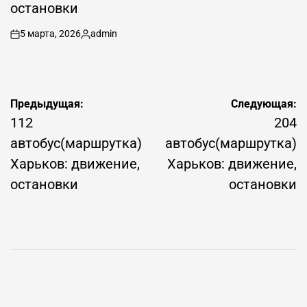
остановки
5 марта, 2026
admin
on
Запись
от
Навигация
Предыдущая:
Следующая:
по
112
204
записям
автобус(маршрутка)
автобус(маршрутка)
Харьков: движение,
Харьков: движение,
остановки
остановки