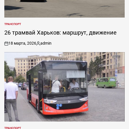
ТРАНСПОРТ
ОПУБЛИКОВАНО
В
26 трамвай Харьков: маршрут, движение
18 марта, 2026
admin
on
Запись
от
ТРАНСПОРТ