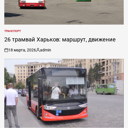
ТРАНСПОРТ
ОПУБЛИКОВАНО
В
26 трамвай Харьков: маршрут, движение
18 марта, 2026
admin
on
Запись
от