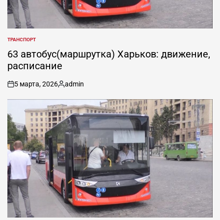
ТРАНСПОРТ
ОПУБЛИКОВАНО
В
63 автобус(маршрутка) Харьков: движение,
расписание
5 марта, 2026
admin
on
Запись
от