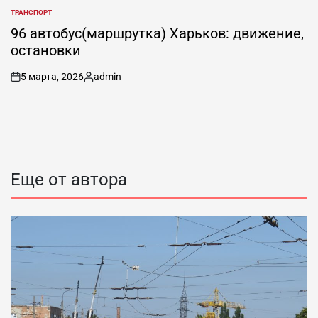
ТРАНСПОРТ
ОПУБЛИКОВАНО
В
96 автобус(маршрутка) Харьков: движение,
остановки
5 марта, 2026
admin
on
Запись
от
Еще от автора