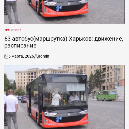
ТРАНСПОРТ
ОПУБЛИКОВАНО
В
63 автобус(маршрутка) Харьков: движение,
расписание
5 марта, 2026
admin
on
Запись
от