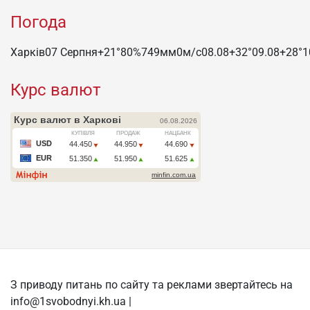
Погода
Харків
07 Серпня
+21°
80
%
749
мм
0
м/c
08.08
+32°
09.08
+28°
1
Курс валют
З приводу питань по сайту та реклами звертайтесь на
info@1svobodnyi.kh.ua |