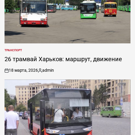
ТРАНСПОРТ
ОПУБЛИКОВАНО
В
26 трамвай Харьков: маршрут, движение
18 марта, 2026
admin
on
Запись
от