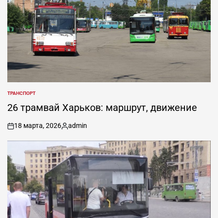
ТРАНСПОРТ
ОПУБЛИКОВАНО
В
26 трамвай Харьков: маршрут, движение
18 марта, 2026
admin
on
Запись
от