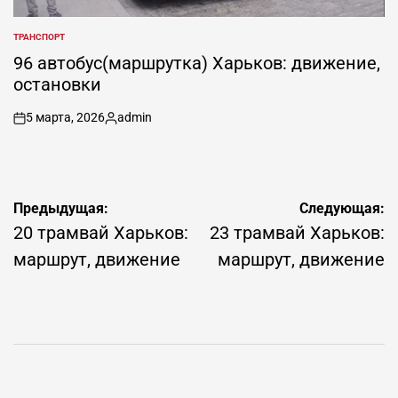
ТРАНСПОРТ
ОПУБЛИКОВАНО
В
96 автобус(маршрутка) Харьков: движение,
остановки
5 марта, 2026
admin
on
Запись
от
Навигация
Предыдущая:
Следующая:
по
20 трамвай Харьков:
23 трамвай Харьков:
записям
маршрут, движение
маршрут, движение