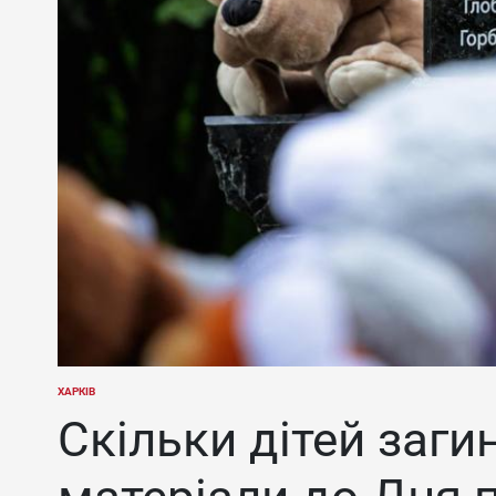
ХАРКІВ
ОПУБЛІКУВАТИ
У
Скільки дітей заги