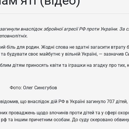
ам’яті (відео)
і загинули внаслідок збройної агресії РФ проти України. За
еповнолітніх.
й біль для родин. Жодні слова не здатні загасити втрату б
та будувати своє майбутнє у вільній Україні, — зазначив С
блим дітям приносять квіти та іграшки на згадку про тих, к
Фото: Олег Синєгубов
ідомив, що внаслідок дій РФ в Україні загинуло 707 дітей
их проваджень щодо злочинів проти дітей та у сфері охорон
рф та іншим причетним особам. До суду скеровано обвинув