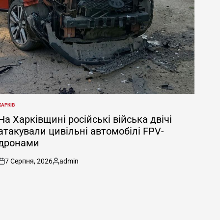
ХАРКІВ
ОПУБЛІКУВАТИ
У
На Харківщині російські війська двічі
атакували цивільні автомобілі FPV-
дронами
7 Серпня, 2026
admin
on
Опубліковано