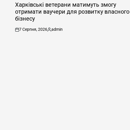
У
Харківські ветерани матимуть змогу
отримати ваучери для розвитку власного
бізнесу
7 Серпня, 2026
admin
on
Опубліковано