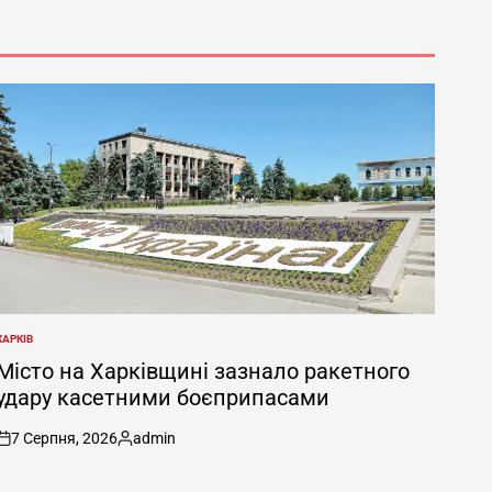
ХАРКІВ
ОПУБЛІКУВАТИ
У
Місто на Харківщині зазнало ракетного
удару касетними боєприпасами
7 Серпня, 2026
admin
on
Опубліковано