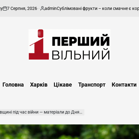
026
admin
Сублімовані фрукти – коли смачне є корисним і практ
Опубліковано
Перший
Вільний
-
Головна
Харків
Цікаве
Транспорт
Контакти
харківський,
новини
Харкова
та
ід час війни — матеріали до Дня пам’яті (відео)
області