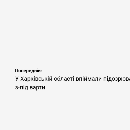
Навігація
Попередній:
записів
У Харківській області впіймали підозрюва
з-під варти