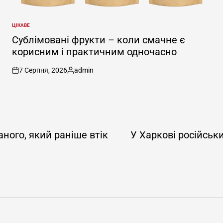
ЦІКАВЕ
ОПУБЛІКУВАТИ
У
Сублімовані фрукти – коли смачне є
корисним і практичним одночасно
7 Серпня, 2026
admin
on
Опубліковано
ного, який раніше втік
У Харкові російськ