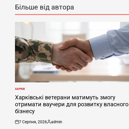
Більше від автора
ХАРКІВ
ОПУБЛІКУВАТИ
У
Харківські ветерани матимуть змогу
отримати ваучери для розвитку власного
бізнесу
7 Серпня, 2026
admin
on
Опубліковано