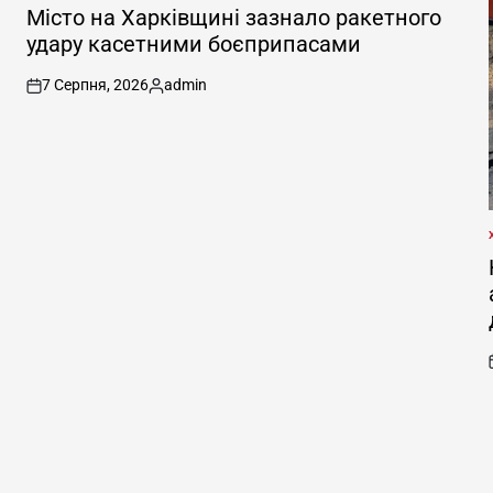
У
Місто на Харківщині зазнало ракетного
удару касетними боєприпасами
7 Серпня, 2026
admin
on
Опубліковано