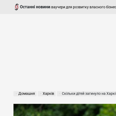
Перейти
Останні новини
7 Серпня, 2
могу отримати ваучери для розвитку власного бізнесу
до
on
вмісту
Домашня
Харків
Скільки дітей загинуло на Харківщині п