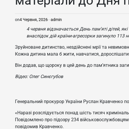
матеріали до Дня п
on
4 Червня, 2026
admin
4 червня відзначається День пам’яті дітей, як
внаслідок дій країни-агресорки загинуло 113 н
Зруйноване дитинство, нездійснені мрії та невимовни
Кожна дитина мала б жити, навчатися, дорослішати 
Він додав, що щороку в цей день до пам’ятника заги
Відео: Олег Синєгубов
Генеральний прокурор України Руслан Кравченко пов
«Наразі розслідується понад шість тисяч кримінальн
Повідомлено про підозру 234 військовослужбовцям 
повідомив Кравченко.