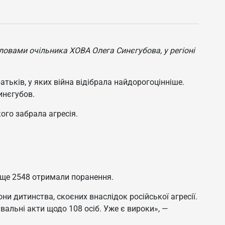
 словами очільника ХОВА Олега Синєгубова, у регіоні
атьків, у яких війна відібрала найдорогоцінніше.
инєгубов.
ого забрала агресія.
, ще 2548 отримали поранення.
и дитинства, скоєних внаслідок російської агресії.
альні акти щодо 108 осіб. Уже є вироки», —