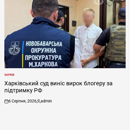
ХАРКІВ
ОПУБЛІКУВАТИ
У
Харківський суд виніс вирок блогеру за
підтримку РФ
6 Серпня, 2026
admin
on
Опубліковано