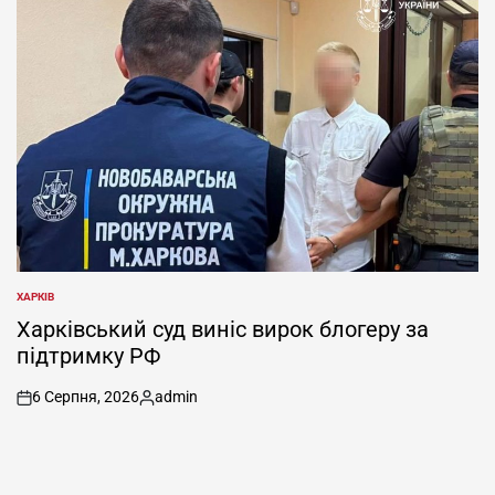
ХАРКІВ
ОПУБЛІКУВАТИ
У
Харківський суд виніс вирок блогеру за
підтримку РФ
6 Серпня, 2026
admin
on
Опубліковано