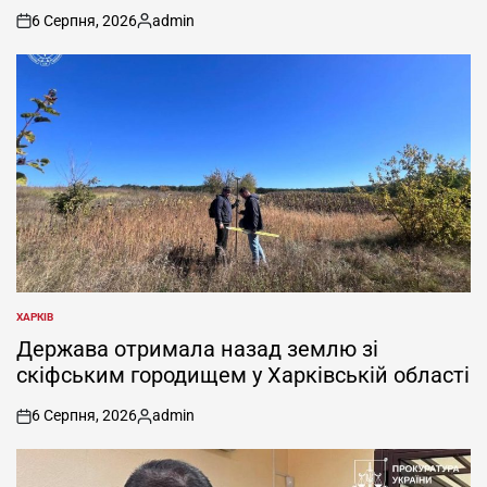
6 Серпня, 2026
admin
on
Опубліковано
ХАРКІВ
ОПУБЛІКУВАТИ
У
Держава отримала назад землю зі
скіфським городищем у Харківській області
6 Серпня, 2026
admin
on
Опубліковано