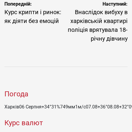
Навігація
Попередній:
Наступний:
записів
Курс крипти і ринок:
Внаслідок вибуху в
як діяти без емоцій
харківській квартирі
поліція врятувала 18-
річну дівчину
Погода
Харків
06 Серпня
+34°
31
%
749
мм
1
м/c
07.08
+36°
08.08
+32°
0
Курс валют