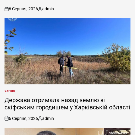
6 Серпня, 2026
admin
on
Опубліковано
ХАРКІВ
ОПУБЛІКУВАТИ
У
Держава отримала назад землю зі
скіфським городищем у Харківській області
6 Серпня, 2026
admin
on
Опубліковано