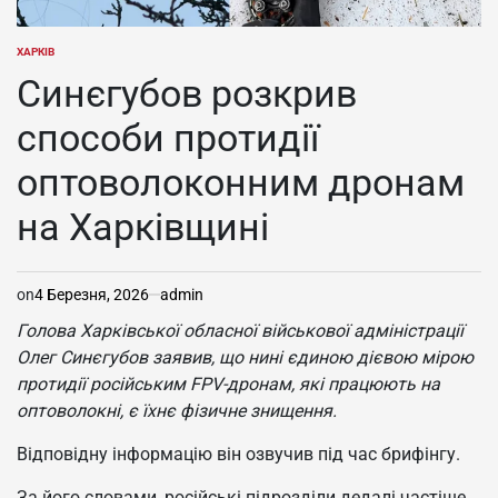
ХАРКІВ
ОПУБЛІКУВАТИ
У
Синєгубов розкрив
способи протидії
оптоволоконним дронам
на Харківщині
on
4 Березня, 2026
admin
Голова Харківської обласної військової адміністрації
Олег Синєгубов заявив, що нині єдиною дієвою мірою
протидії російським FPV-дронам, які працюють на
оптоволокні, є їхнє фізичне знищення.
Відповідну інформацію він озвучив під час брифінгу.
За його словами, російські підрозділи дедалі частіше