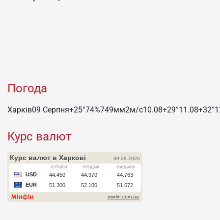
Погода
Харків
09 Серпня
+25°
74
%
749
мм
2
м/c
10.08
+29°
11.08
+32°
1
Курс валют