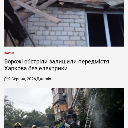
ХАРКІВ
ОПУБЛІКУВАТИ
У
Ворожі обстріли залишили передмістя
Харкова без електрики
9 Серпня, 2026
admin
on
Опубліковано