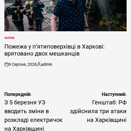
ХАРКІВ
ОПУБЛІКУВАТИ
У
Пожежа у п’ятиповерхівці в Харкові:
врятовано двох мешканців
9 Серпня, 2026
admin
on
Опубліковано
Навігація
Попередній:
Наступний:
записів
З 5 березня УЗ
Генштаб: РФ
вводить зміни в
здійснила три атаки
розкладі електричок
на Харківщині
на Харківщині