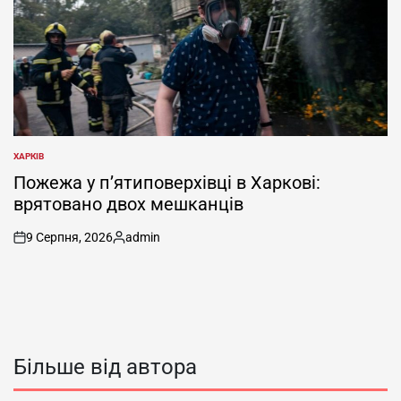
ХАРКІВ
ОПУБЛІКУВАТИ
У
Пожежа у п’ятиповерхівці в Харкові:
врятовано двох мешканців
9 Серпня, 2026
admin
on
Опубліковано
Більше від автора