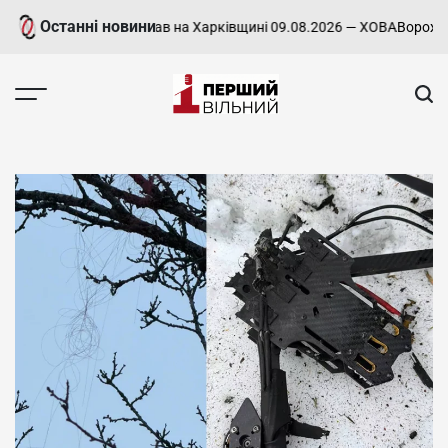
Перейти
Останні новини
й звіт про стан справ на Харківщині 09.08.2026 — ХОВА
Ворожі обс
до
вмісту
Перший
Вільний
-
харківський,
новини
Харкова
та
області