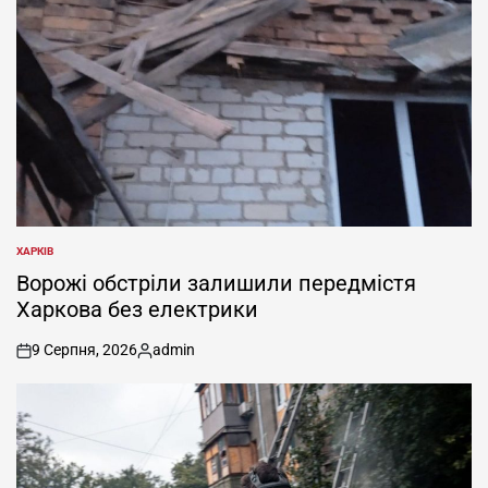
ХАРКІВ
ОПУБЛІКУВАТИ
У
Ворожі обстріли залишили передмістя
Харкова без електрики
9 Серпня, 2026
admin
on
Опубліковано