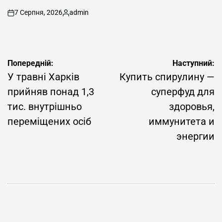
7 Серпня, 2026
admin
on
Опубліковано
Навігація
Попередній:
Наступний:
записів
У травні Харків
Купить спирулину —
прийняв понад 1,3
суперфуд для
тис. внутрішньо
здоровья,
переміщених осіб
иммунитета и
энергии