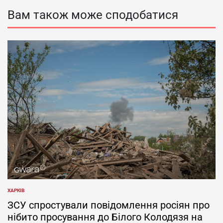
Вам також може сподобатися
ХАРКІВ
ОПУБЛІКУВАТИ
У
ЗСУ спростували повідомлення росіян про
нібито просування до Білого Колодязя на