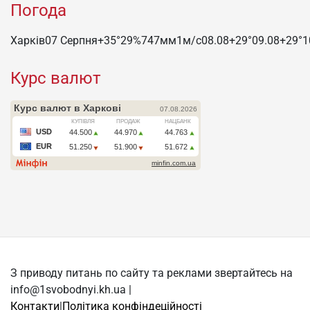
Погода
Харків
07 Серпня
+35°
29
%
747
мм
1
м/c
08.08
+29°
09.08
+29°
1
Курс валют
З приводу питань по сайту та реклами звертайтесь на
info@1svobodnyi.kh.ua |
Контакти
|
Політика конфіндеційності