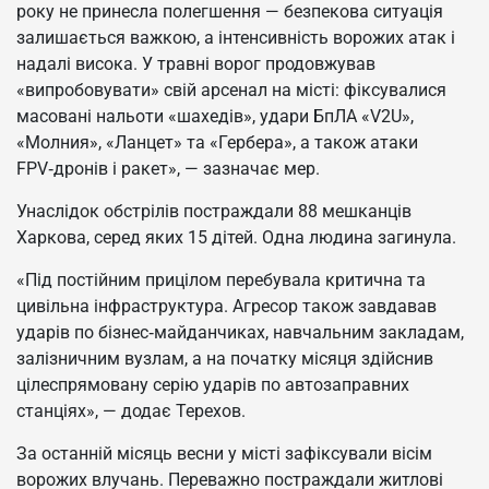
року не принесла полегшення — безпекова ситуація
залишається важкою, а інтенсивність ворожих атак і
надалі висока. У травні ворог продовжував
«випробовувати» свій арсенал на місті: фіксувалися
масовані нальоти «шахедів», удари БпЛА «V2U»,
«Молния», «Ланцет» та «Гербера», а також атаки
FPV‑дронів і ракет», — зазначає мер.
Унаслідок обстрілів постраждали 88 мешканців
Харкова, серед яких 15 дітей. Одна людина загинула.
«Під постійним прицілом перебувала критична та
цивільна інфраструктура. Агресор також завдавав
ударів по бізнес‑майданчиках, навчальним закладам,
залізничним вузлам, а на початку місяця здійснив
цілеспрямовану серію ударів по автозаправних
станціях», — додає Терехов.
За останній місяць весни у місті зафіксували вісім
ворожих влучань. Переважно постраждали житлові