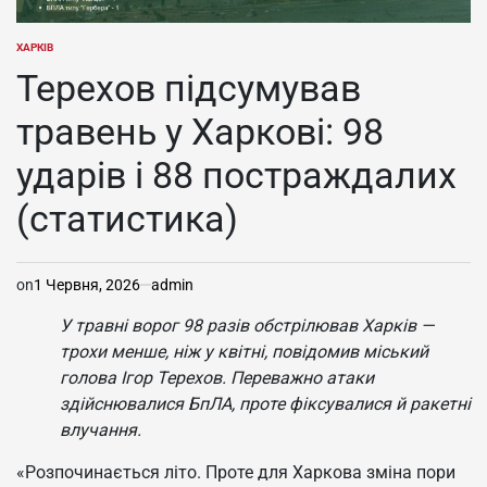
ХАРКІВ
ОПУБЛІКУВАТИ
У
Терехов підсумував
травень у Харкові: 98
ударів і 88 постраждалих
(статистика)
on
1 Червня, 2026
admin
У травні ворог 98 разів обстрілював Харків —
трохи менше, ніж у квітні, повідомив міський
голова Ігор Терехов. Переважно атаки
здійснювалися БпЛА, проте фіксувалися й ракетні
влучання.
«Розпочинається літо. Проте для Харкова зміна пори