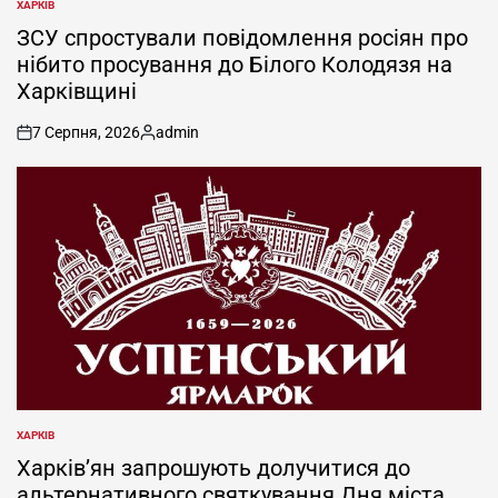
ХАРКІВ
ОПУБЛІКУВАТИ
У
ЗСУ спростували повідомлення росіян про
нібито просування до Білого Колодязя на
Харківщині
7 Серпня, 2026
admin
on
Опубліковано
ХАРКІВ
ОПУБЛІКУВАТИ
У
Харків’ян запрошують долучитися до
альтернативного святкування Дня міста