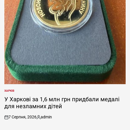
ХАРКІВ
ОПУБЛІКУВАТИ
У
У Харкові за 1,6 млн грн придбали медалі
для незламних дітей
7 Серпня, 2026
admin
on
Опубліковано