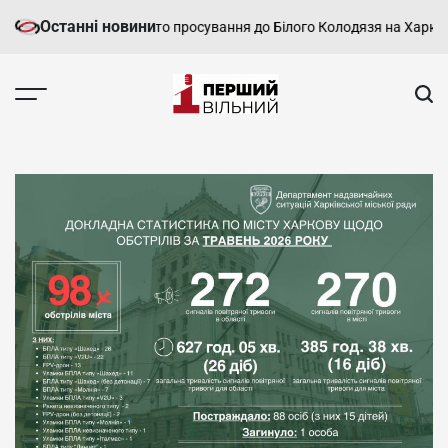
Перейти
Останні новини
росіян про нібито просування до Білого Колодязя на Харківщині
Хар
до
вмісту
Перший
Вільний
-
харківський,
новини
Харкова
та
області