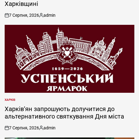
Харківщині
7 Серпня, 2026
admin
on
Опубліковано
ХАРКІВ
ОПУБЛІКУВАТИ
У
Харків’ян запрошують долучитися до
альтернативного святкування Дня міста
7 Серпня, 2026
admin
on
Опубліковано