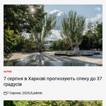
ХАРКІВ
ОПУБЛІКУВАТИ
У
7 серпня в Харкові прогнозують спеку до 37
градусів
7 Серпня, 2026
admin
on
Опубліковано