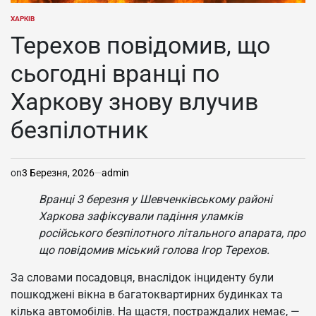
ХАРКІВ
ОПУБЛІКУВАТИ
У
Терехов повідомив, що
сьогодні вранці по
Харкову знову влучив
безпілотник
on
3 Березня, 2026
admin
Вранці 3 березня у Шевченківському районі
Харкова зафіксували падіння уламків
російського безпілотного літального апарата, про
що повідомив міський голова Ігор Терехов.
За словами посадовця, внаслідок інциденту були
пошкоджені вікна в багатоквартирних будинках та
кілька автомобілів. На щастя, постраждалих немає, —