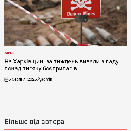
ХАРКІВ
ОПУБЛІКУВАТИ
У
На Харківщині за тиждень вивели з ладу
понад тисячу боєприпасів
6 Серпня, 2026
admin
on
Опубліковано
Більше від автора