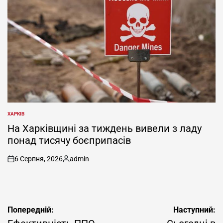
ХАРКІВ
ОПУБЛІКУВАТИ
У
На Харківщині за тиждень вивели з ладу
понад тисячу боєприпасів
6 Серпня, 2026
admin
on
Опубліковано
Навігація
Попередній:
Наступний: