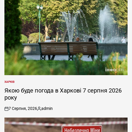
ХАРКІВ
ОПУБЛІКУВАТИ
У
Якою буде погода в Харкові 7 серпня 2026
року
7 Серпня, 2026
admin
on
Опубліковано