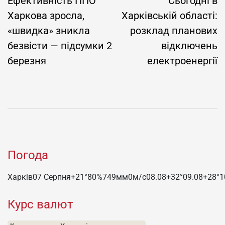
записів
Ефективність ППО
Сьогодні в
Харкова зросла,
Харківській області:
«швидка» зникла
розклад планових
безвісти — підсумки 2
відключень
березня
електроенергії
Погода
Харків
07 Серпня
+21°
80
%
749
мм
0
м/c
08.08
+32°
09.08
+28°
1
Курс валют