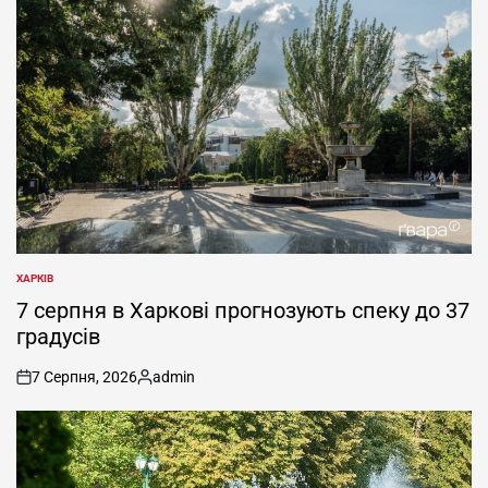
ХАРКІВ
ОПУБЛІКУВАТИ
У
7 серпня в Харкові прогнозують спеку до 37
градусів
7 Серпня, 2026
admin
on
Опубліковано