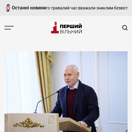
Перейти
Останні новини
лися з воїном, якого тривалий час вважали зниклим безвісти
У Хар
до
вмісту
Перший
Вільний
-
харківський,
новини
Харкова
та
області