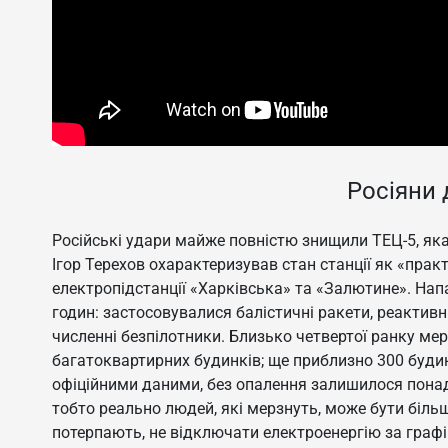
Росіяни 
Російські удари майже повністю знищили ТЕЦ-5, як
Ігор Терехов охарактеризував стан станції як «пра
електропідстанції «Харківська» та «Залютине». Нап
годин: застосовувалися балістичні ракети, реактивн
численні безпілотники. Близько четвертої ранку мер
багатоквартирних будинків; ще приблизно 300 будин
офіційними даними, без опалення залишилося понад 
тобто реально людей, які мерзнуть, може бути біль
потерпають, не відключати електроенергію за графі