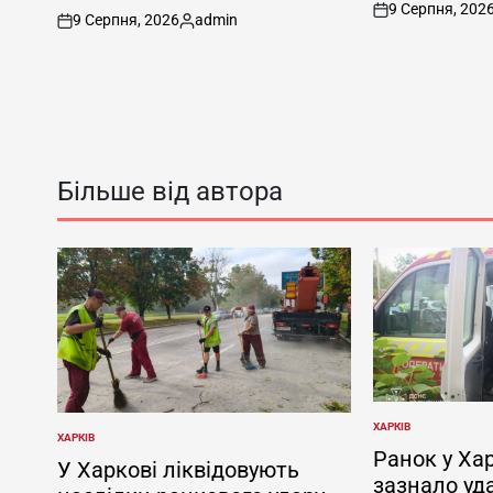
9 Серпня, 202
on
9 Серпня, 2026
admin
on
Опубліковано
Більше від автора
ХАРКІВ
ОПУБЛІКУВАТИ
ХАРКІВ
ОПУБЛІКУВАТИ
У
Ранок у Хар
У
У Харкові ліквідовують
зазнало уд