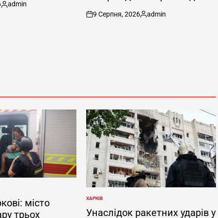
6
admin
Опубліковано
9 Серпня, 2026
admin
on
Опубліковано
ХАРКІВ
кові: місто
ОПУБЛІКУВАТИ
У
Унаслідок ракетних ударів у
ару трьох