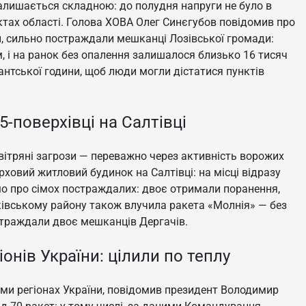
залишається складною: до полудня напруги не було в
нктах області. Голова ХОВА Олег Синєгубов повідомив про
н, сильно постраждали мешканці Лозівської громади:
 і на ранок без опалення залишалося близько 16 тисяч
нтської години, щоб люди могли дістатися пунктів
5-поверхівці на Салтівці
вітряні загрози — переважно через активність ворожих
рховий житловий будинок на Салтівці: на місці відразу
мо про сімох постраждалих: двоє отримали поранення,
ківському району також влучила ракета «Молнія» — без
остраждали двоє мешканців Дергачів.
іонів України: цілили по теплу
ьми регіонах України, повідомив президент Володимир