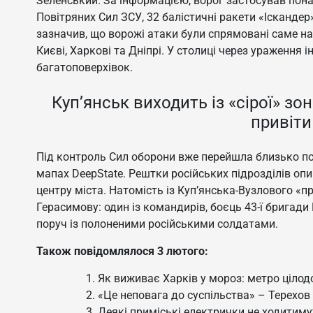
Зеленський. За інформацією, ворог застосував пона
Повітряних Сил ЗСУ, 32 балістичні ракети «Ісканде
зазначив, що ворожі атаки були спрямовані саме на 
Києві, Харкові та Дніпрі. У столиці через ураженн
багатоповерхівок.
Куп’янськ виходить із «сірої» з
привіти
Під контроль Сил оборони вже перейшла близько по
мапах DeepState. Рештки російських підрозділів опи
центру міста. Натомість із Куп’янська-Вузлового «
Герасимову: один із командирів, боєць 43-ї бригади
поруч із полоненими російськими солдатами.
Також повідомлялося 3 лютого:
Як виживає Харків у мороз: метро цілод
«Це неповага до суспільства» – Терехов
Деякі приміські електрички не ходитиму