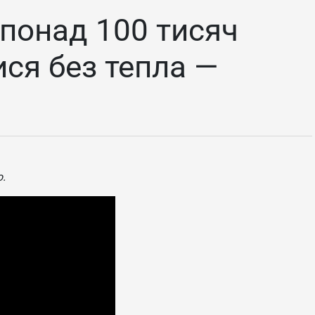
 понад 100 тисяч
ися без тепла —
о.