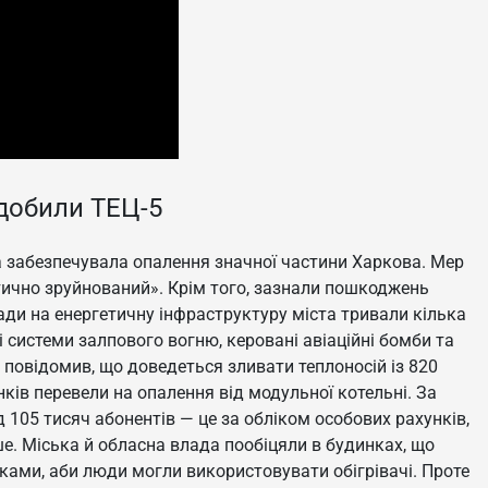
добили ТЕЦ-5
а забезпечувала опалення значної частини Харкова. Мер
ктично зруйнований». Крім того, зазнали пошкоджень
ади на енергетичну інфраструктуру міста тривали кілька
і системи залпового вогню, керовані авіаційні бомби та
 повідомив, що доведеться зливати теплоносій із 820
ків перевели на опалення від модульної котельні. За
105 тисяч абонентів — це за обліком особових рахунків,
ше. Міська й обласна влада пообіцяли в будинках, що
ками, аби люди могли використовувати обігрівачі. Проте