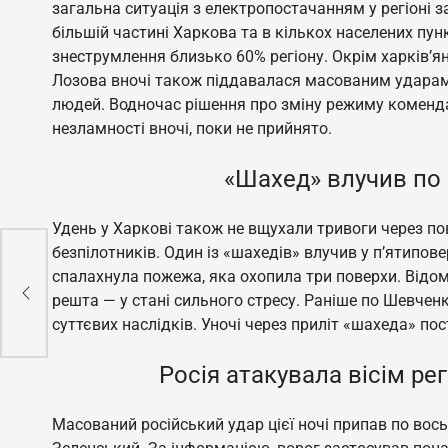
загальна ситуація з електропостачанням у регіоні 
більшій частині Харкова та в кількох населених пу
знеструмлення близько 60% регіону. Окрім харків’я
Лозова вночі також піддавалася масованим ударам,
людей. Водночас рішення про зміну режиму коменда
незламності вночі, поки не прийнято.
«Шахед» влучив по 
Удень у Харкові також не вщухали тривоги через по
безпілотників. Один із «шахедів» влучив у п’ятипове
 в
спалахнула пожежа, яка охопила три поверхи. Відо
решта — у стані сильного стресу. Раніше по Шевчен
суттєвих наслідків. Уночі через приліт «шахеда» п
Росія атакувала вісім рег
Масований російський удар цієї ночі припав по вос