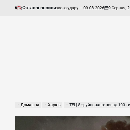
Перейти
Останні новини
9 Серпня, 2026
овують наслідки ранкового удару — 09.08.2026
до
on
Оп
вмісту
Домашня
Харків
ТЕЦ-5 зруйновано: понад 100 тисяч хар