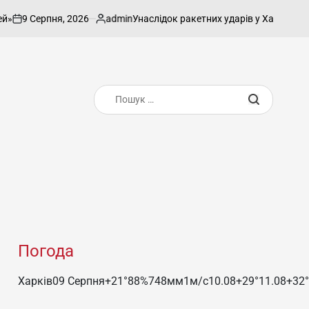
ерпня, 2026
admin
Унаслідок ракетних ударів у Харкові число по
Опубліковано
Пошук:
Погода
Харків
09 Серпня
+21°
88
%
748
мм
1
м/c
10.08
+29°
11.08
+32°