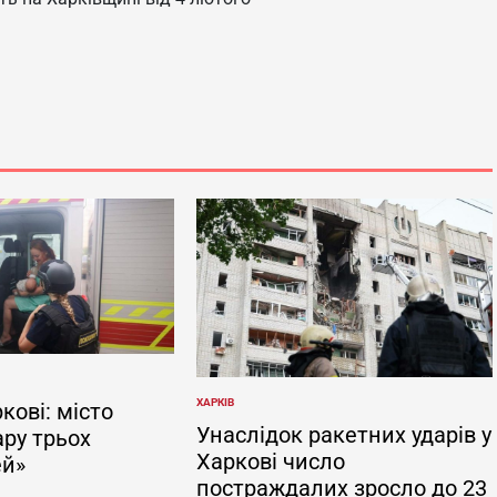
ХАРКІВ
кові: місто
ОПУБЛІКУВАТИ
У
Унаслідок ракетних ударів у
ару трьох
Харкові число
ей»
постраждалих зросло до 23