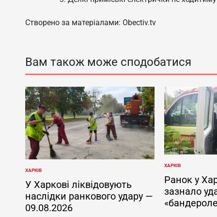
Створено за матеріалами: Obectiv.tv
Вам також може сподобатися
ХАРКІВ
ОПУБЛІКУВАТИ
ХАРКІВ
ОПУБЛІКУВАТИ
У
Ранок у Хар
У
У Харкові ліквідовують
зазнало уд
наслідки ранкового удару —
«бандерол
09.08.2026