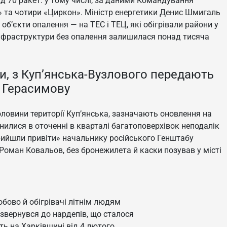
д 70 ракет: у тому числі, за даними Командування
р» та чотири «Циркон». Міністр енергетики Денис Шмигаль
об’єкти опалення — на ТЕС і ТЕЦ, які обігрівали райони у
я інфраструктури без опалення залишилася понад тисяча
они, з Куп’янська-Вузлового передають
 Герасимову
ловини території Куп’янська, зазначають оновлення на
нилися в оточенні в кварталі багатоповерхівок неподалік
прийшли привіти» начальнику російського Генштабу
 Роман Ковальов, без бронежилета й каски позував у місті
обово й обігрівачі літнім людям
 звернувся до нардепів, що сталося
ть на Харківщині від 4 лютого