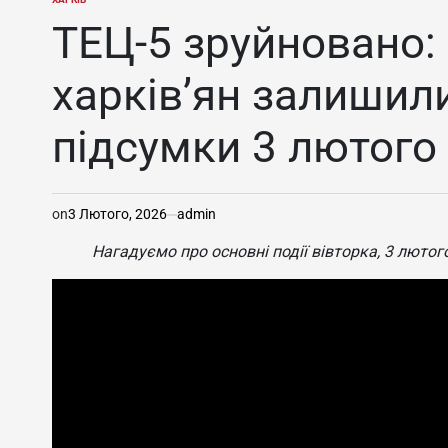
ОПУБЛІКУВАТИ
У
ТЕЦ-5 зруйновано:
харків’ян залишил
підсумки 3 лютого
on
3 Лютого, 2026
admin
Нагадуємо про основні події вівторка, 3 лютог