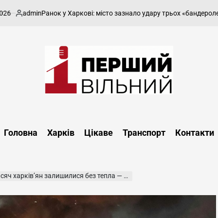
admin
9 С
Ранок у Харкові: місто зазнало удару трьох «бандеролей»
убліковано
on
Перший
Вільний
-
Головна
Харків
Цікаве
Транспорт
Контакти
харківський,
новини
Харкова
та
ків’ян залишилися без тепла — підсумки 3 лютого
області