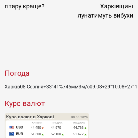
гітару краще?
Харківщині
лунатимуть вибухи
Погода
Харків
08 Серпня
+33°
41
%
746
мм
3
м/c
09.08
+29°
10.08
+27°
1
Курс валют