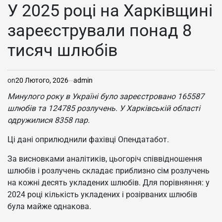
У
У 2025 році на Харківщині
зареєстрували понад 8
тисяч шлюбів
on
20 Лютого, 2026
admin
Минулого року в Україні було зареєстровано
165587
шлюбів та 124785 розлучень. У Харківській області
одружилися 8358 пар.
Ці дані оприлюднили фахівці Опендатабот.
За висновками аналітиків, цьогоріч співвідношення
шлюбів і розлучень складає приблизно сім розлучень
на кожні десять укладених шлюбів. Для порівняння: у
2024 році кількість укладених і розірваних шлюбів
була майже однакова.