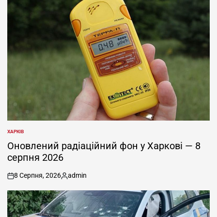
ХАРКІВ
ОПУБЛІКУВАТИ
У
Оновлений радіаційний фон у Харкові — 8
серпня 2026
8 Серпня, 2026
admin
on
Опубліковано