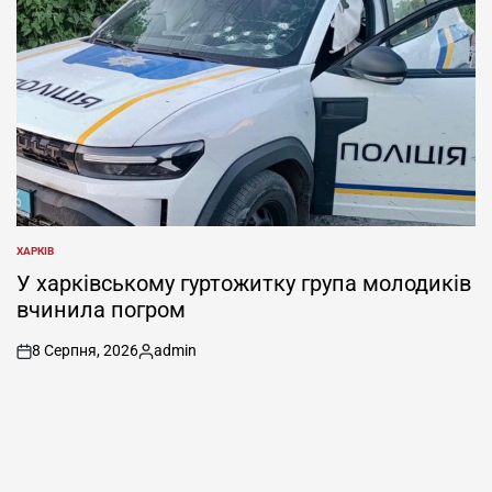
ХАРКІВ
ОПУБЛІКУВАТИ
У
У харківському гуртожитку група молодиків
вчинила погром
8 Серпня, 2026
admin
on
Опубліковано