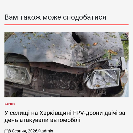
Вам також може сподобатися
ХАРКІВ
ОПУБЛІКУВАТИ
У
У селищі на Харківщині FPV-дрони двічі за
день атакували автомобілі
8 Серпня, 2026
admin