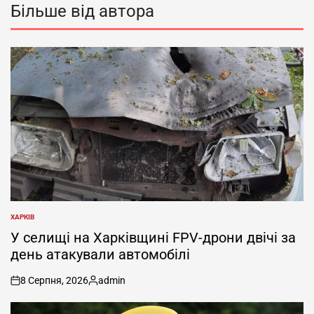
Більше від автора
ХАРКІВ
ОПУБЛІКУВАТИ
У
У селищі на Харківщині FPV-дрони двічі за
день атакували автомобілі
8 Серпня, 2026
admin
on
Опубліковано