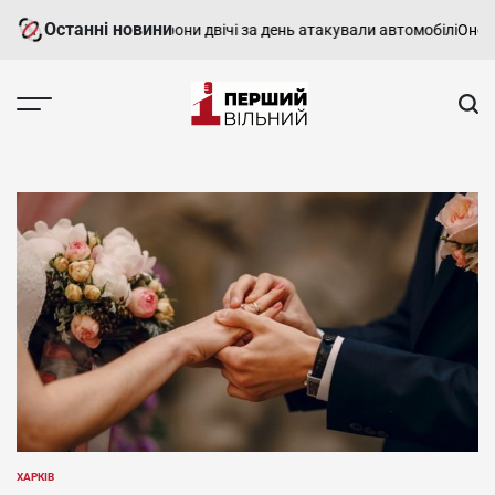
Перейти
Останні новини
а Харківщині FPV-дрони двічі за день атакували автомобілі
Оновлени
до
вмісту
Перший
Вільний
-
харківський,
новини
Харкова
та
області
ХАРКІВ
ОПУБЛІКУВАТИ