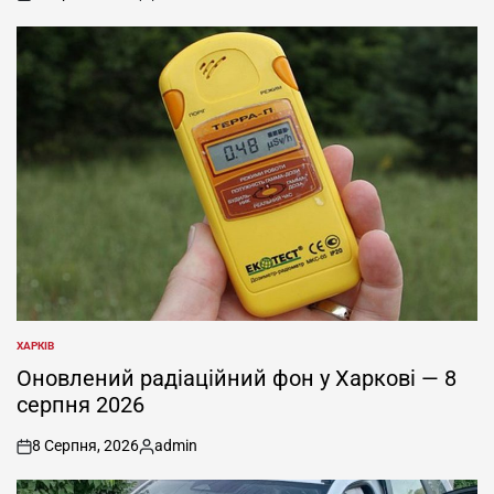
on
Опубліковано
ХАРКІВ
ОПУБЛІКУВАТИ
У
Оновлений радіаційний фон у Харкові — 8
серпня 2026
8 Серпня, 2026
admin
on
Опубліковано