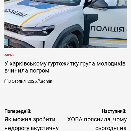
ХАРКІВ
ОПУБЛІКУВАТИ
У
У харківському гуртожитку група молодиків
вчинила погром
8 Серпня, 2026
admin
on
Опубліковано
Навігація
Попередній:
Наступний:
записів
Як можна зробити
ХОВА пояснила, чому
недорогу акустичну
сьогодні на