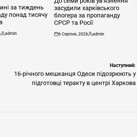
До семи років ув’язнення
ині за тиждень
засудили харківського
аду понад тисячу
блогера за пропаганду
в
СРСР та Росії
6
admin
6 Серпня, 2026
admin
Опубліковано
on
Опубліковано
Наступний:
16-річного мешканця Одеси підозрюють у
підготовці теракту в центрі Харкова