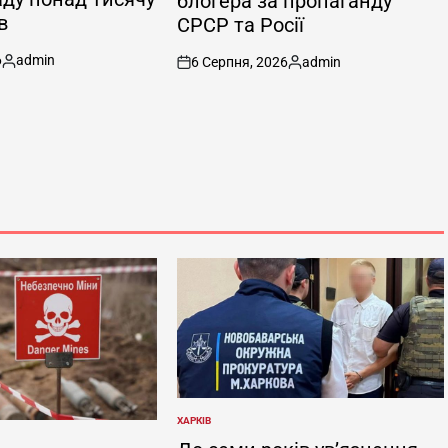
блогера за пропаганду
в
СРСР та Росії
6
admin
6 Серпня, 2026
admin
Опубліковано
on
Опубліковано
ХАРКІВ
ОПУБЛІКУВАТИ
У