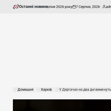
Перейти
Останні новини
7 Серпня, 2026
admin
де погода в Харкові 7 серпня 2026 року
На
до
on
Опубліков
вмісту
Домашня
Харків
У Дергачах на два дні вимкнуть