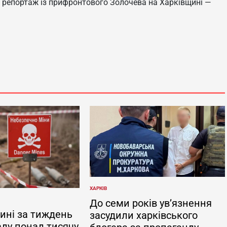
 репортаж із прифронтового Золочева на Харківщині —
ХАРКІВ
ОПУБЛІКУВАТИ
У
До семи років ув’язнення
ині за тиждень
засудили харківського
аду понад тисячу