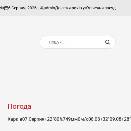
6 Серпня, 2026
admin
До семи років ув’язнення засудили харківсь
Опубліковано
Пошук:
Погода
Харків
07 Серпня
+22°
80
%
749
мм
0
м/c
08.08
+32°
09.08
+28°