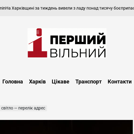
 Харківщині за тиждень вивели з ладу понад тисячу боєприпасів
ано
on
Перший
Вільний
-
Головна
Харків
Цікаве
Транспорт
Контакти
харківський,
новини
Харкова
та
 світло — перелік адрес
області