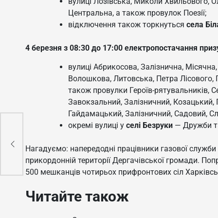
вулиці Лозівська, Миколи Хвильового, Ол
Центральна, а також провулок Поезії;
відключення також торкнуться
села Біл
4 березня з 08:30 до 17:00 електропостачання приз
вулиці Абрикосова, Залізнична, Місячна
Волошкова, Литовська, Петра Лісового, 
також провулки Героїв-рятувальників, 
Завокзальний, Залізничний, Козацький, 
Гайдамацький, Залізничний, Садовий, Сл
окремі вулиці у
селі Безруки
— Дружби та
стан
Нагадуємо: напередодні працівники газової служби 
а
прикордонній території Дергачівської громади. Поп
500 мешканців чотирьох прифронтових сіл Харківсь
Читайте також