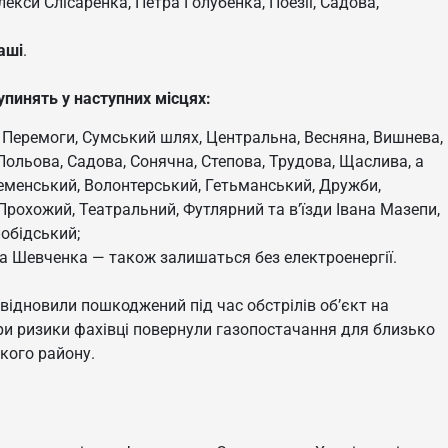
екси Слісаренка, Петра Голубенка, Поезії, Садова,
аші
.
упинять у наступних місцях:
, Перемоги, Сумський шлях, Центральна, Весняна, Вишнева,
Польова, Садова, Сонячна, Степова, Трудова, Щаслива, а
Семенський, Волонтерський, Гетьманський, Дружби,
Прохожий, Театральний, Футлярний та в’їзди Івана Мазепи,
обідський;
 Шевченка — також залишаться без електроенергії.
відновили пошкоджений під час обстрілів об’єкт на
ри ризики фахівці повернули газопостачання для близько
кого району.