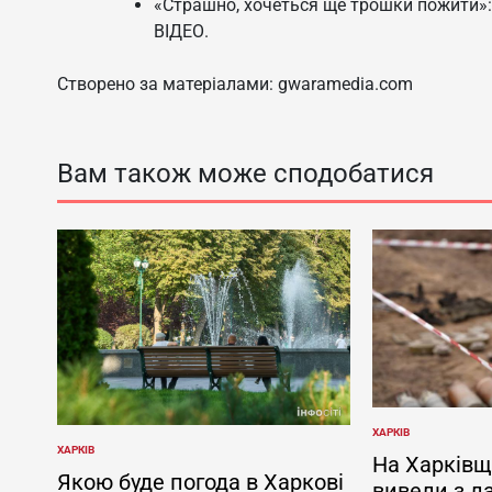
«Страшно, хочеться ще трошки пожити»:
ВІДЕО.
Створено за матеріалами: gwaramedia.com
Вам також може сподобатися
ХАРКІВ
ОПУБЛІКУВАТИ
ХАРКІВ
У
ОПУБЛІКУВАТИ
На Харківщ
У
Якою буде погода в Харкові
вивели з л