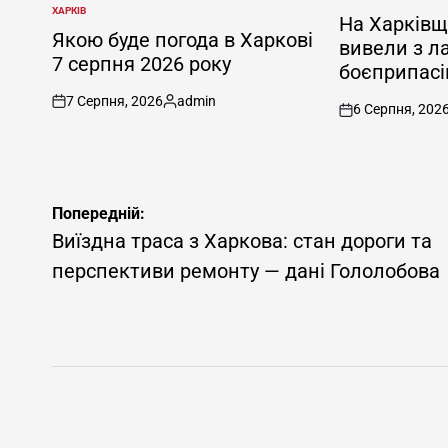
ОПУБЛІКУВАТИ
ХАРКІВ
У
ОПУБЛІКУВАТИ
На Харківщ
У
Якою буде погода в Харкові
вивели з л
7 серпня 2026 року
боєприпасі
7 Серпня, 2026
admin
6 Серпня, 202
on
Опубліковано
on
Навігація
Попередній:
записів
Виїздна траса з Харкова: стан дороги та
перспективи ремонту — дані Гололобова