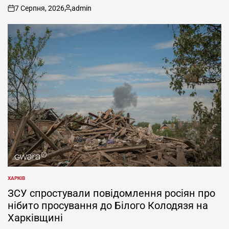
7 Серпня, 2026
admin
on
Опубліковано
ХАРКІВ
ОПУБЛІКУВАТИ
У
ЗСУ спростували повідомлення росіян про
нібито просування до Білого Колодязя на
Харківщині