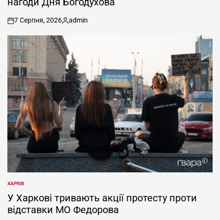
нагоди Дня Богодухова
7 Серпня, 2026
admin
on
Опубліковано
ХАРКІВ
ОПУБЛІКУВАТИ
У
У Харкові тривають акції протесту проти
відставки МО Федорова