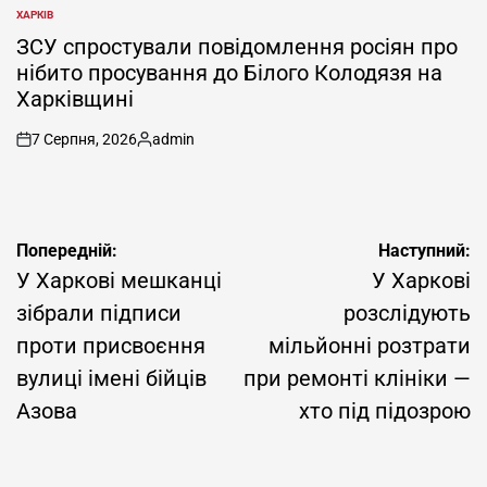
ХАРКІВ
ОПУБЛІКУВАТИ
У
ЗСУ спростували повідомлення росіян про
нібито просування до Білого Колодязя на
Харківщині
7 Серпня, 2026
admin
on
Опубліковано
Навігація
Попередній:
Наступний:
записів
У Харкові мешканці
У Харкові
зібрали підписи
розслідують
проти присвоєння
мільйонні розтрати
вулиці імені бійців
при ремонті клініки —
Азова
хто під підозрою