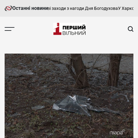
Перейти
Останні новини
ові пройшли святкові заходи з нагоди Дня Богодухова
У Харкові тр
до
вмісту
Перший
Вільний
-
харківський,
новини
Харкова
та
області