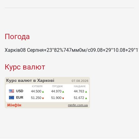
Погода
Харків
08 Серпня
+23°
82
%
747
мм
0
м/c
09.08
+29°
10.08
+29°
1
Курс валют