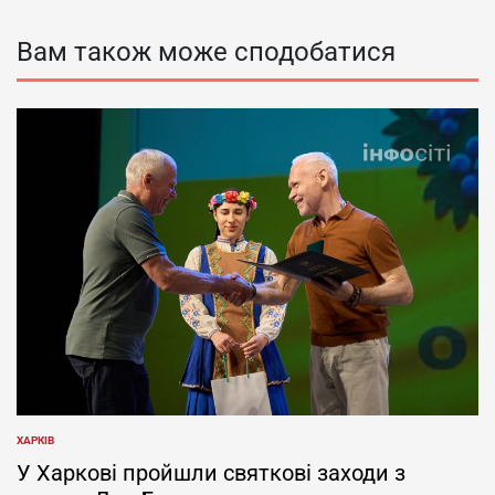
Вам також може сподобатися
ХАРКІВ
ОПУБЛІКУВАТИ
У
У Харкові пройшли святкові заходи з