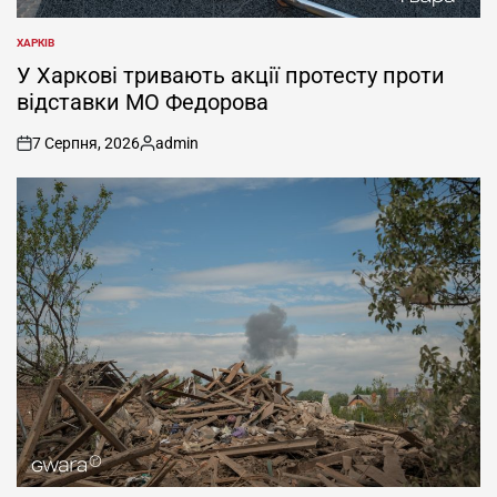
ХАРКІВ
ОПУБЛІКУВАТИ
У
У Харкові тривають акції протесту проти
відставки МО Федорова
7 Серпня, 2026
admin
on
Опубліковано