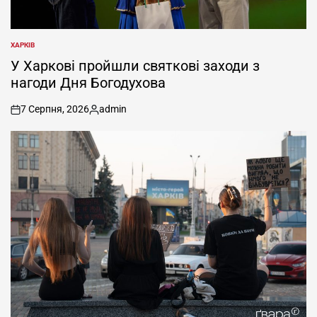
ХАРКІВ
ОПУБЛІКУВАТИ
У
У Харкові пройшли святкові заходи з
нагоди Дня Богодухова
7 Серпня, 2026
admin
on
Опубліковано