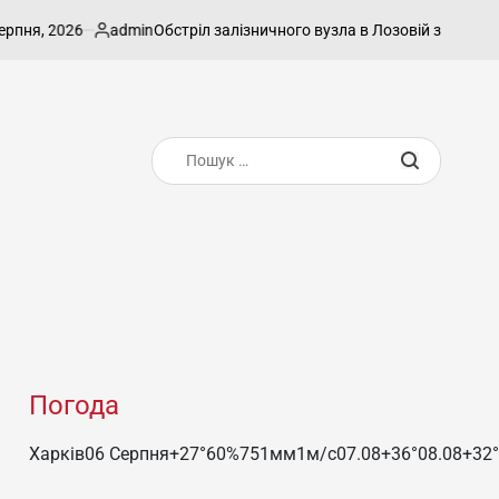
я, 2026
admin
Обстріл залізничного вузла в Лозовій забрав житт
Опубліковано
Пошук:
Погода
Харків
06 Серпня
+27°
60
%
751
мм
1
м/c
07.08
+36°
08.08
+32°