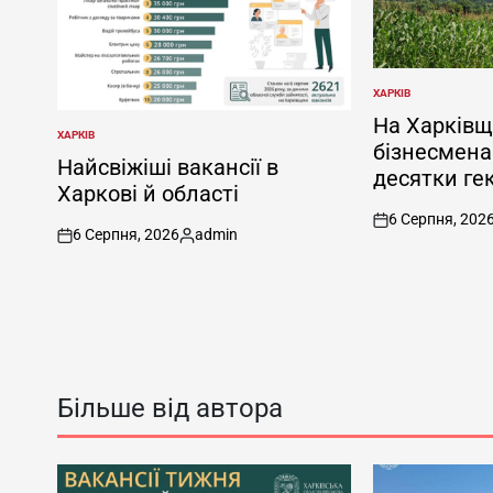
ХАРКІВ
ОПУБЛІКУВАТИ
У
На Харківщ
ХАРКІВ
ОПУБЛІКУВАТИ
бізнесмена
У
Найсвіжіші вакансії в
десятки гек
Харкові й області
6 Серпня, 202
on
6 Серпня, 2026
admin
on
Опубліковано
Більше від автора