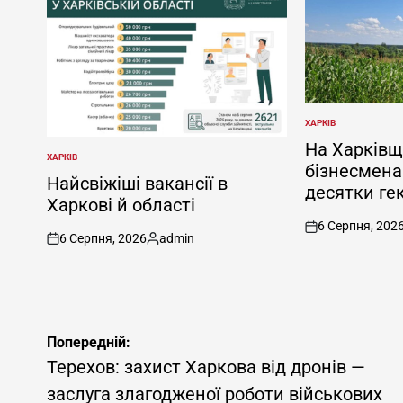
ХАРКІВ
ОПУБЛІКУВАТИ
У
На Харківщ
ХАРКІВ
ОПУБЛІКУВАТИ
бізнесмена
У
Найсвіжіші вакансії в
десятки гек
Харкові й області
6 Серпня, 202
on
6 Серпня, 2026
admin
on
Опубліковано
Навігація
Попередній:
записів
Терехов: захист Харкова від дронів —
заслуга злагодженої роботи військових