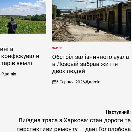
ині в
ХАРКІВ
ОПУБЛІКУВАТИ
 конфіскували
У
Обстріл залізничного вузла
тарів землі
в Лозовій забрав життя
двох людей
6
admin
Опубліковано
6 Серпня, 2026
admin
on
Опубліковано
Наступний:
Виїздна траса з Харкова: стан дороги та
перспективи ремонту — дані Гололобова