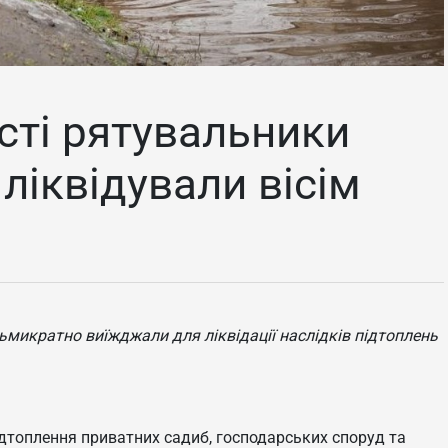
сті рятувальники
ліквідували вісім
сьмикратно виїжджали для ліквідації наслідків підтоплень
ідтоплення приватних садиб, господарських споруд та