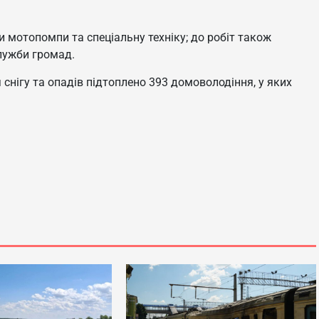
 мотопомпи та спеціальну техніку; до робіт також
лужби громад.
 снігу та опадів підтоплено 393 домоволодіння, у яких