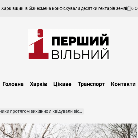
6 Серпн
ківщині в бізнесмена конфіскували десятки гектарів землі
on
Перший
Вільний
-
Головна
Харків
Цікаве
Транспорт
Контакти
харківський,
новини
Харкова
та
ротягом вихідних ліквідували вісім підтоплень
області