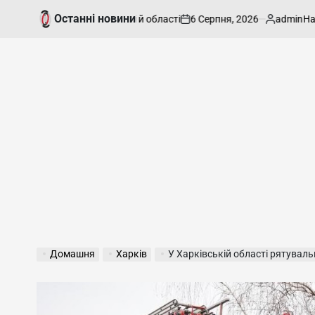
Перейти
Останні новини
6 Серпня, 2026
admin
віжіші вакансії в Харкові й області
На Хар
до
on
Опубліковано
вмісту
Домашня
Харків
У Харківській області рятувальники п