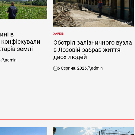
ині в
ХАРКІВ
ОПУБЛІКУВАТИ
 конфіскували
У
Обстріл залізничного вузла
тарів землі
в Лозовій забрав життя
двох людей
6
admin
Опубліковано
6 Серпня, 2026
admin
on
Опубліковано